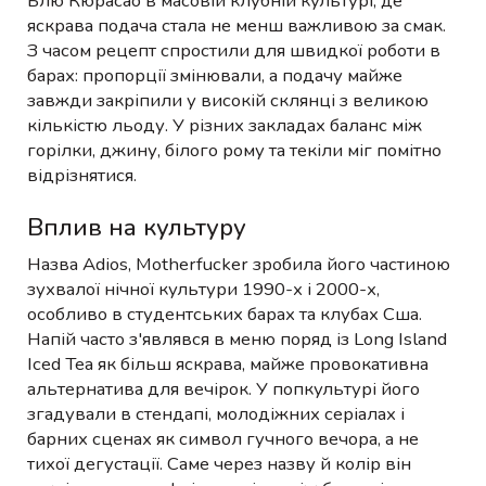
Блю Кюрасао в масовій клубній культурі, де
яскрава подача стала не менш важливою за смак.
З часом рецепт спростили для швидкої роботи в
барах: пропорції змінювали, а подачу майже
завжди закріпили у високій склянці з великою
кількістю льоду. У різних закладах баланс між
горілки, джину, білого рому та текіли міг помітно
відрізнятися.
Вплив на культуру
Назва Adios, Motherfucker зробила його частиною
зухвалої нічної культури 1990-х і 2000-х,
особливо в студентських барах та клубах Сша.
Напій часто з'являвся в меню поряд із Long Island
Iced Tea як більш яскрава, майже провокативна
альтернатива для вечірок. У попкультурі його
згадували в стендапі, молодіжних серіалах і
барних сценах як символ гучного вечора, а не
тихої дегустації. Саме через назву й колір він