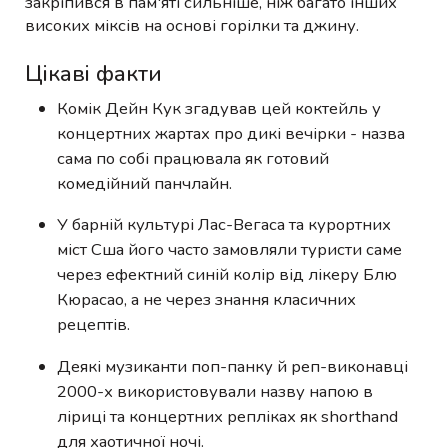
закріпився в пам'яті сильніше, ніж багато інших
високих міксів на основі горілки та джину.
Цікаві факти
Комік Дейн Кук згадував цей коктейль у
концертних жартах про дикі вечірки - назва
сама по собі працювала як готовий
комедійний панчлайн.
У барній культурі Лас-Вегаса та курортних
міст Сша його часто замовляли туристи саме
через ефектний синій колір від лікеру Блю
Кюрасао, а не через знання класичних
рецептів.
Деякі музиканти поп-панку й реп-виконавці
2000-х використовували назву напою в
ліриці та концертних репліках як shorthand
для хаотичної ночі.