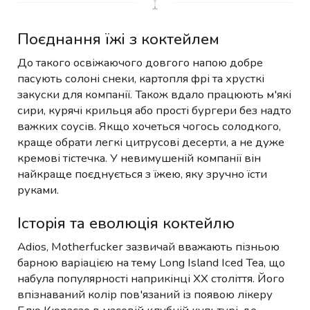
Поєднання їжі з коктейлем
До такого освіжаючого довгого напою добре
пасують солоні снеки, картопля фрі та хрусткі
закуски для компанії. Також вдало працюють м'які
сири, курячі крильця або прості бургери без надто
важких соусів. Якщо хочеться чогось солодкого,
краще обрати легкі цитрусові десерти, а не дуже
кремові тістечка. У невимушеній компанії він
найкраще поєднується з їжею, яку зручно їсти
руками.
Історія та еволюція коктейлю
Adios, Motherfucker зазвичай вважають пізньою
барною варіацією на тему Long Island Iced Tea, що
набула популярності наприкінці XX століття. Його
впізнаваний колір пов'язаний із появою лікеру