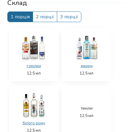
Склад
1 порція
2 порції
3 порції
горілки
джину
12.5
мл
12.5
мл
текіли
12.5
мл
білого рому
12.5
мл