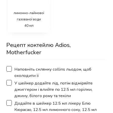
лимонно-лаймової
газованої води
40
мл
Рецепт коктейлю Adios,
Motherfucker
▢
Наповніть склянку collins льодом, щоб
охолодити її
▢
У шейкер додайте лід, потім відміряйте
джиггером і влийте по 12.5 мл горілки,
джину, білого рому та текіли
▢
Додайте в шейкер 12.5 мл лікеру Блю
Кюрасао, 12.5 мл лимонного соку, 12.5 мл