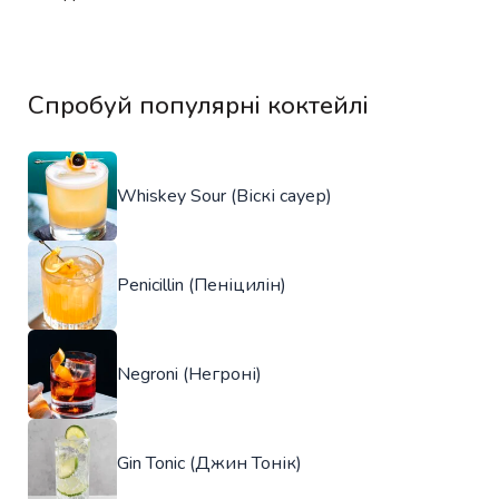
Спробуй популярні коктейлі
Whiskey Sour (Віскі сауер)
Penicillin (Пеніцилін)
Negroni (Негроні)
Gin Tonic (Джин Тонік)