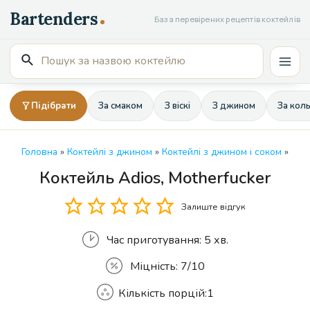
Перейти
База перевірених рецептів коктейлів
до
вмісту
Пошук
Mai
для:
Men
Підібрати
За смаком
З віскі
З джином
За кол
Головна
»
Коктейлі з джином
»
Коктейлі з джином і соком
»
Коктейль Adios, Motherfucker
Кількість
Залиште відгук
Час приготування:
5 хв.
Міцність:
7/10
Кількість порцій:
1