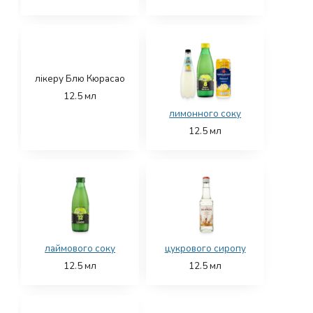
лікеру Блю Кюрасао
12.5
мл
лимонного соку
12.5
мл
лаймового соку
цукрового сиропу
12.5
мл
12.5
мл