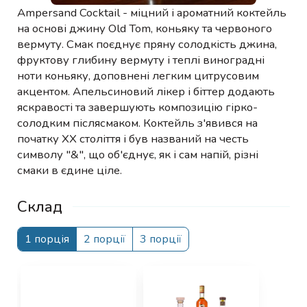
Ampersand Cocktail - міцний і ароматний коктейль
на основі джину Old Tom, коньяку та червоного
вермуту. Смак поєднує пряну солодкість джина,
фруктову глибину вермуту і теплі виноградні
ноти коньяку, доповнені легким цитрусовим
акцентом. Апельсиновий лікер і біттер додають
яскравості та завершують композицію гірко-
солодким післясмаком. Коктейль з'явився на
початку XX століття і був названий на честь
символу "&", що об'єднує, як і сам напій, різні
смаки в єдине ціле.
Склад
1 порція
2 порції
3 порції