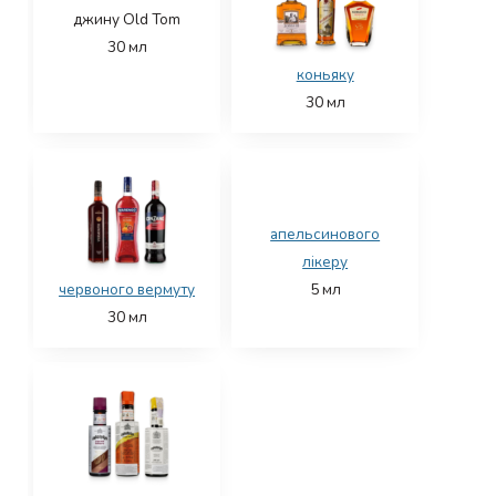
джину Old Tom
30
мл
коньяку
30
мл
апельсинового
лікеру
червоного вермуту
5
мл
30
мл