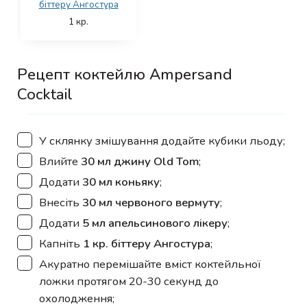
біттеру Ангостура
1
кр.
Рецепт коктейлю Ampersand
Cocktail
▢
У склянку змішування додайте кубики льоду;
▢
Влийте
30 мл джину Old Tom
;
▢
Додати
30 мл коньяку
;
▢
Внесіть
30 мл червоного вермуту
;
▢
Додати
5 мл апельсинового лікеру
;
▢
Капніть
1 кр. біттеру Ангостура
;
▢
Акуратно перемішайте вміст коктейльної
ложки протягом 20-30 секунд до
охолодження;