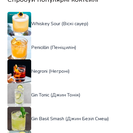
Whiskey Sour (Віскі сауер)
Penicillin (Пеніцилін)
Negroni (Негроні)
Gin Tonic (Джин Тонік)
Gin Basil Smash (Джин Безіл Смеш)