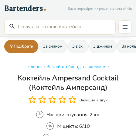
Перейти
База перевірених рецептів коктейлів
до
вмісту
Пошук
Mai
для:
Men
Підібрати
За смаком
З віскі
З джином
За кол
Головна
»
Коктейлі з бренді та коньяком
»
Коктейль Ampersand Cocktail
Кількість
(Коктейль Амперсанд)
Залиште відгук
Час приготування:
2 хв.
Міцність:
6/10