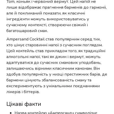
Tom, коньяк і червоний вермут. Цей напій не
лише відображає прагнення барменів до гармонії,
але й покликаний показати, як класичні
інгредієнти можуть використовуватись у
сучасному контексті, створюючи свіжий і
багатошаровий смак.
Ampersand Cocktail став популярним серед тих,
хто цінує старовинні напої з сучасним поглядом.
Цей коктейль став прикладом того, як традиційні
алкогольні напої, такі як джин і вермут, можуть
адаптуватися до сучасних смакових уподобань,
залишаючись вірними класичним канонам. Він
здобув популярність у низці престижних барів, де
бармени цінують збалансованість смаку та
експериментують з унікальними поєднаннями
лікерів і біттерів.
Цікаві факти
Назва коктейлю «Амперсанд» символізує