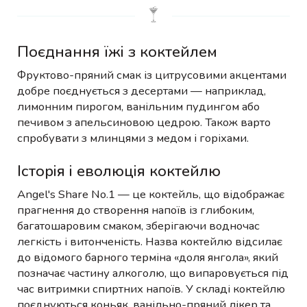
Поєднання їжі з коктейлем
Фруктово-пряний смак із цитрусовими акцентами
добре поєднується з десертами — наприклад,
лимонним пирогом, ванільним пудингом або
печивом з апельсиновою цедрою. Також варто
спробувати з млинцями з медом і горіхами.
Історія і еволюція коктейлю
Angel's Share No.1 — це коктейль, що відображає
прагнення до створення напоїв із глибоким,
багатошаровим смаком, зберігаючи водночас
легкість і витонченість. Назва коктейлю відсилає
до відомого барного терміна «доля янгола», який
позначає частину алкоголю, що випаровується під
час витримки спиртних напоїв. У складі коктейлю
поєднуються коньяк, ванільно-пряний лікер та