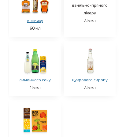
ванільно-пряного
лікеру
коньяку
7.5
мл
60
мл
лимонного соку
цукрового сиропу
15
мл
7.5
мл