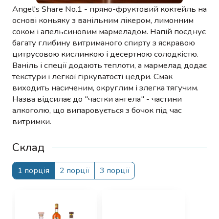
Angel's Share No.1 - пряно-фруктовий коктейль на
основі коньяку з ванільним лікером, лимонним
соком і апельсиновим мармеладом. Напій поєднує
багату глибину витриманого спирту з яскравою
цитрусовою кислинкою і десертною солодкістю.
Ваніль і спеції додають теплоти, а мармелад додає
текстури і легкої гіркуватості цедри. Смак
виходить насиченим, округлим і злегка тягучим.
Назва відсилає до "частки ангела" - частини
алкоголю, що випаровується з бочок під час
витримки.
Склад
1 порція
2 порції
3 порції