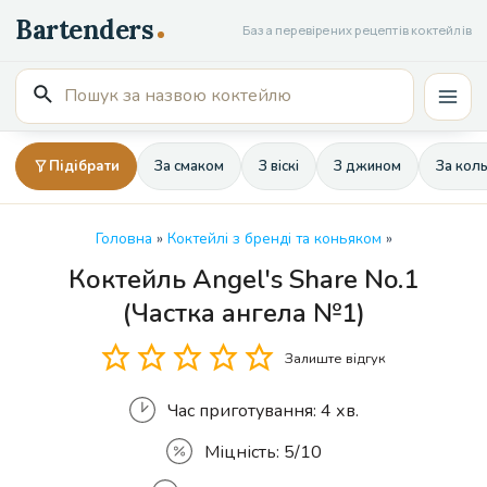
Перейти
База перевірених рецептів коктейлів
до
вмісту
Пошук
Mai
для:
Men
Підібрати
За смаком
З віскі
З джином
За кол
Головна
»
Коктейлі з бренді та коньяком
»
Коктейль Angel's Share No.1
Кількість
(Частка ангела №1)
Залиште відгук
Час приготування:
4 хв.
Міцність:
5/10