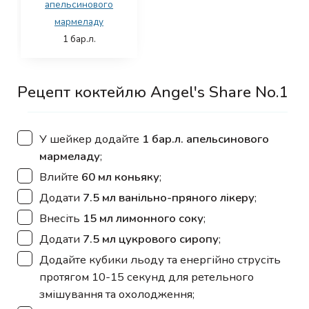
апельсинового
мармеладу
1
бар.л.
Рецепт коктейлю Angel's Share No.1
▢
У шейкер додайте
1 бар.л. апельсинового
мармеладу
;
▢
Влийте
60 мл коньяку
;
▢
Додати
7.5 мл ванільно-пряного лікеру
;
▢
Внесіть
15 мл лимонного соку
;
▢
Додати
7.5 мл цукрового сиропу
;
▢
Додайте кубики льоду та енергійно струсіть
протягом 10-15 секунд для ретельного
змішування та охолодження;