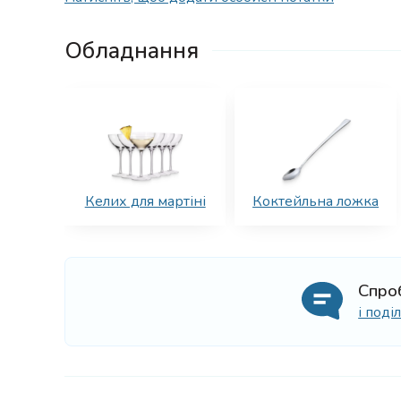
Обладнання
Келих для мартіні
Коктейльна ложка
Спро
і под