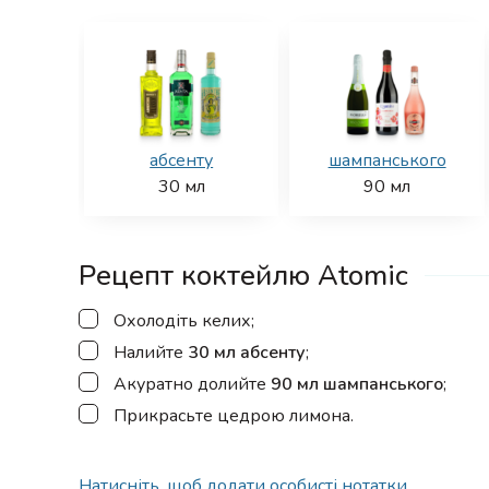
абсенту
шампанського
30
мл
90
мл
Рецепт коктейлю Atomic
▢
Охолодіть келих;
▢
Налийте
30 мл абсенту
;
▢
Акуратно долийте
90 мл шампанського
;
▢
Прикрасьте цедрою лимона.
Натисніть, щоб додати особисті нотатки