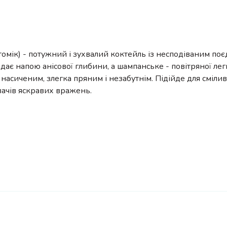
томік) - потужний і зухвалий коктейль із несподіваним по
дає напою анісової глибини, а шампанське - повітряної лег
насиченим, злегка пряним і незабутнім. Підійде для сміли
ачів яскравих вражень.