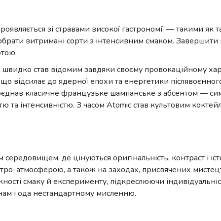
являється зі стравами високої гастрономії — такими як та
о обрати витримані сорти з інтенсивним смаком. Завершити
тою.
я й швидко став відомим завдяки своєму провокаційному ха
що відсилає до ядерної епохи та енергетики післявоєнного
й поєднав класичне французьке шампанське з абсентом — с
тю та інтенсивністю. З часом Atomic став культовим коктей
 середовищем, де цінуються оригінальність, контраст і іс
ретро-атмосферою, а також на заходах, присвячених мистецт
ежності смаку й експерименту, підкреслюючи індивідуальніст
нам і ода нестандартному мисленню.