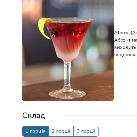
Atomic (А
Абсент на
виходить 
поціновув
Склад
1 порція
2 порції
3 порції