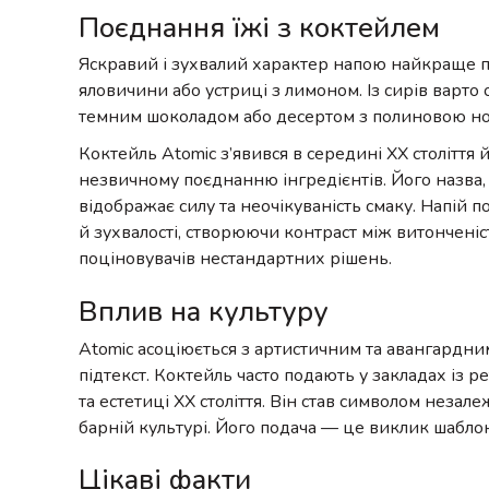
Поєднання їжі з коктейлем
Яскравий і зухвалий характер напою найкраще про
яловичини або устриці з лимоном. Із сирів варт
темним шоколадом або десертом з полиновою но
Коктейль Atomic з’явився в середині XX столітт
незвичному поєднанню інгредієнтів. Його назва, 
відображає силу та неочікуваність смаку. Напі
й зухвалості, створюючи контраст між витонченіс
поціновувачів нестандартних рішень.
Вплив на культуру
Atomic асоціюється з артистичним та авангардним
підтекст. Коктейль часто подають у закладах із 
та естетиці XX століття. Він став символом незал
барній культурі. Його подача — це виклик шабло
Цікаві факти