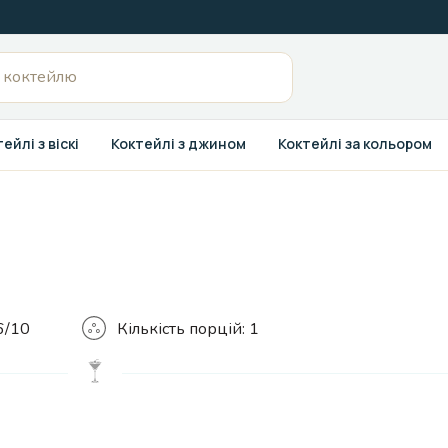
ейлі з віскі
Коктейлі з джином
Коктейлі за кольором
Кількість
6/10
Кількість порцій:
1