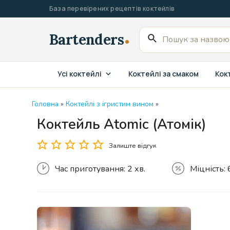
Перейти
База перевірених рецептів коктейлів
до
вмісту
Пошук
для:
Усі коктейлі
Коктейлі за смаком
Кокт
Головна
»
Коктейлі з ігристим вином
»
Коктейль Atomic (Атомік)
Залиште відгук
Час приготування:
2 хв.
Міцність: