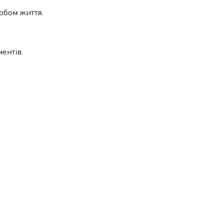
собом життя.
ентів.