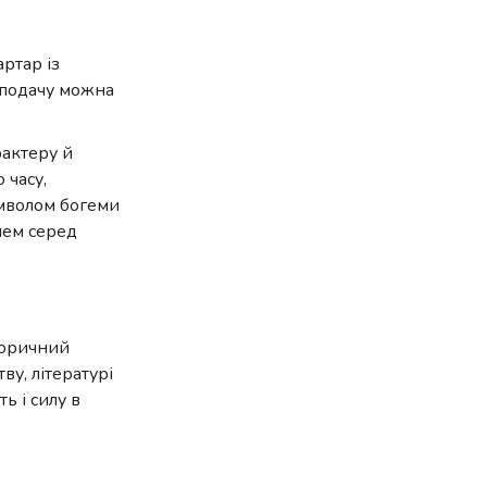
ртар із
 подачу можна
рактеру й
 часу,
имволом богеми
лем серед
торичний
ву, літературі
ь і силу в