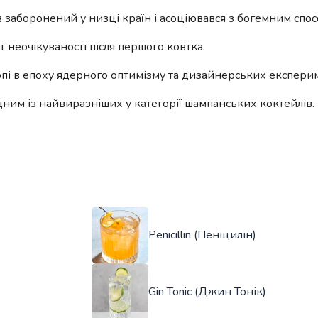
в заборонений у низці країн і асоціювався з богемним спо
 неочікуваності після першого ковтка.
пі в епоху ядерного оптимізму та дизайнерських експерим
дним із найвиразніших у категорії шампанських коктейлів.
Penicillin (Пеніцилін)
Gin Tonic (Джин Тонік)