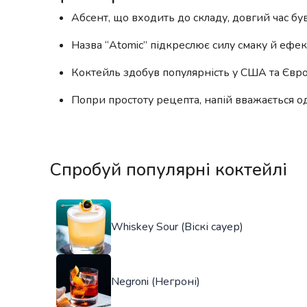
Абсент, що входить до складу, довгий час бу
Назва “Atomic” підкреслює силу смаку й ефект
Коктейль здобув популярність у США та Євро
Попри простоту рецепта, напій вважається о
Спробуй популярні коктейлі
Whiskey Sour (Віскі сауер)
Negroni (Негроні)