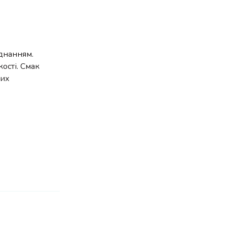
єднанням.
кості. Смак
вих