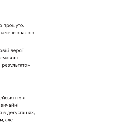
о прошуто.
арамелізованою
вій версії
 смакові
ав результатом
йські гіркі
звичайні
 в дегустаціях,
м, але