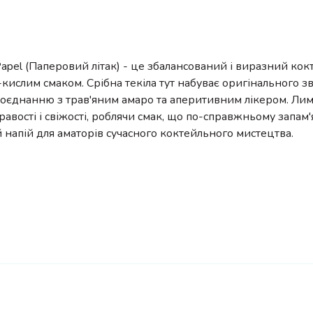
Papel (Паперовий літак) - це збалансований і виразний кок
-кислим смаком. Срібна текіла тут набуває оригінального з
поєднанню з трав'яним амаро та аперитивним лікером. Лим
равості і свіжості, роблячи смак, що по-справжньому запам'
 напій для аматорів сучасного коктейльного мистецтва.