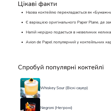
Цікаві факти
Назва коктейлю перекладається як «Бумажний л
Є варіацією оригінального Paper Plane, де за
Напій нерідко подається в невеликих келиха
Avion de Papel популярний у коктейльних карт
Спробуй популярні коктейлі
Whiskey Sour (Віскі сауер)
Negroni (Негроні)