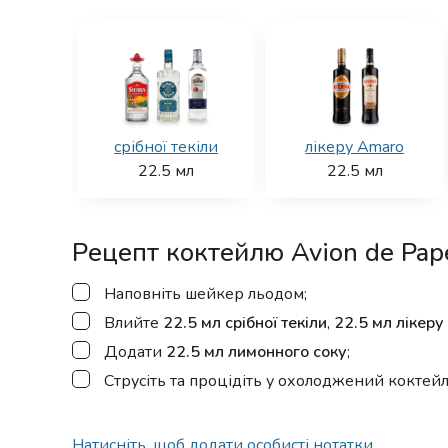
срібної текіли
лікеру Amaro
22.5
мл
22.5
мл
Рецепт коктейлю Avion de Pap
▢
Наповніть шейкер льодом;
▢
Влийте
22.5 мл срібної текіли
,
22.5 мл лікер
▢
Додати
22.5 мл лимонного соку
;
▢
Струсіть та процідіть у охолоджений коктей
Натисніть, щоб додати особисті нотатки