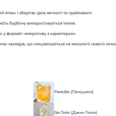
ітак» і зберігає ідею легкості та грайливості.
мість бурбону використовується текіла.
х у форматі «аперитиву з характером».
ах закладів, що спеціалізуються на міксології нового поко
Penicillin (Пеніцилін)
Gin Tonic (Джин Тонік)