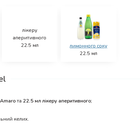
лікеру
аперитивного
22.5
мл
лимонного соку
22.5
мл
el
у Amaro
та
22.5 мл лікеру аперитивного
;
льний келих.