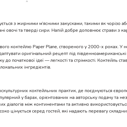
ється з жирними м’ясними закусками, такими як чорізо аб
і овочі та тверді сири. Напій добре доповнює страви з к
вого коктейлю Paper Plane, створеного у 2000-х роках. У но
даптувати оригінальний рецепт під південноамериканські
у до початкової ідеї — легкості та стрімкості. Коктейль ст
локальних інгредієнтів.
роскультурних коктейльних практик, де поєднуються європе
опулярний у барах, орієнтованих на авторську подачу та не
их діалогів між континентами та активно використовується
соко цінується серед гостей, які надають перевагу складни