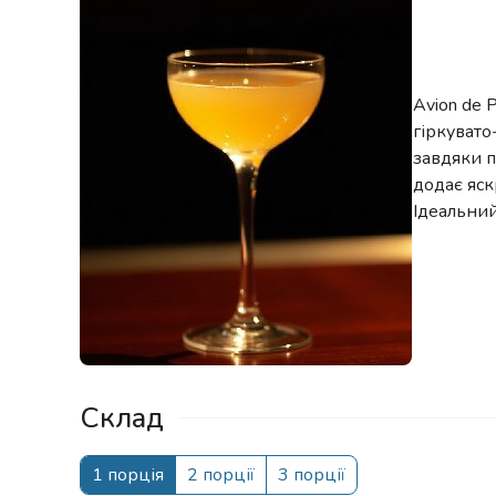
Avion de 
гіркувато
завдяки 
додає яск
Ідеальний
Склад
1 порція
2 порції
3 порції