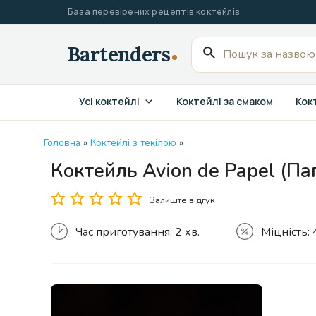
Перейти
База перевірених рецептів коктейлів
до
вмісту
Пошук
для:
Усі коктейлі
Коктейлі за смаком
Кокт
Головна
»
Коктейлі з текілою
»
Коктейль Avion de Papel (Па
Залиште відгук
Час приготування:
2 хв.
Міцність: