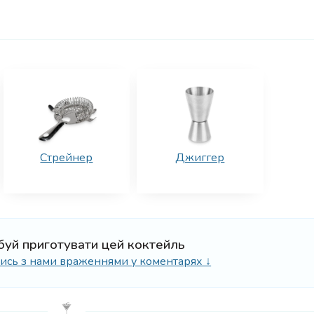
Стрейнер
Джиггер
буй приготувати цей коктейль
ілись з нами враженнями у коментарях ↓