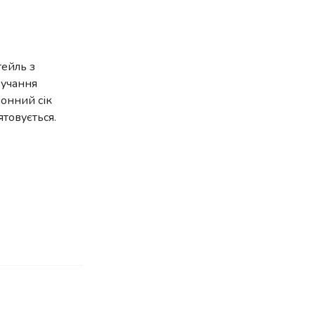
тейль з
вучання
онний сік
ятовується.