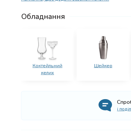
Обладнання
Коктейльний
Шейкер
келих
Спро
і под