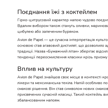
Поєднання їжі з коктейлем
Гірко-цитрусовий характер напою чудово поєдну
Вдалим вибором також стануть оливки, маринован
цибулею або запеченим буряком.
Avion de Papel — це сучасна інтерпретація культо
основою став агавовий дистилят, що дозволило а
традиції. Назва «Бумажний літак» зберігає відсилк
тенденції переосмислення класики крізь призму 
Вплив на культуру
Avion de Papel знайшов своє місце в контексті к
лікери та мексиканська текіла. Напій особливо п
смакові рішення. Він став символом нових смаков
присвячених сучасній класиці. Такий коктейль ви
збалансованим напоям.