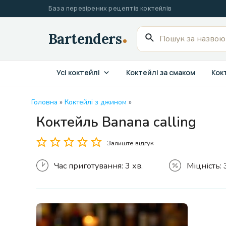
Перейти
База перевірених рецептів коктейлів
до
вмісту
Пошук
для:
Усі коктейлі
Коктейлі за смаком
Кокт
Головна
»
Коктейлі з джином
»
Коктейль Banana calling
Залиште відгук
Час приготування:
3 хв.
Міцність: