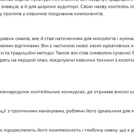
знавців, а й для широкої аудиторії. Свою назву коктейль 
 тропіків у класичне поєднання компонентів.
авих смаків, але й став натхненням для міксологів і кулінар
ими відтінками. Він є частиною нової хвилі креативних к
и та традиційні методи. Також він став символом сучасної
одять на перший план, поєднуючи класичні техніки з екзо
х міжнародних коктейльних конкурсах, де отримав високі о
ї з тропічними канікулами, роблячи його ідеальним для лі
лю підкреслюють його комплексність і глибину смаку, що є р