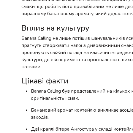
смаки, що робить його привабливим не лише для 
виразному банановому аромату, який додає нотку
Вплив на культуру
Banana Calling не лише потішив шанувальників яскр
прагнуть створювати напої з дивовижними смаков
пропонують свіжий погляд на класичні інгредієнт
культури, де експеримент та оригінальність вих
нотками.
Цікаві факти
Banana Calling був представлений на кілько
оригінальність і смак.
Банановий аромат коктейлю викликає асоціаці
заходів.
Дві краплі бітера Ангостура у складі коктей