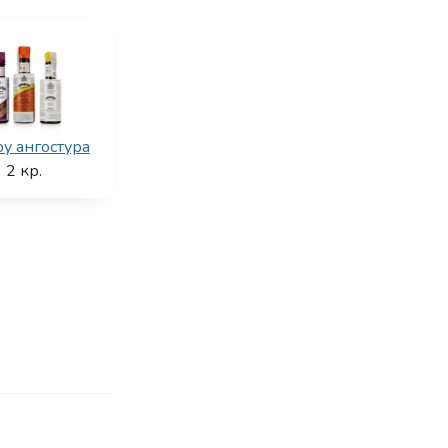
ру ангостура
2
кр.