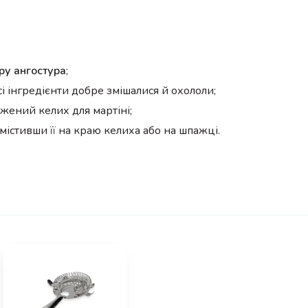
еру ангостура
;
сі інгредієнти добре змішалися й охололи;
жений келих для мартіні;
істивши її на краю келиха або на шпажці.