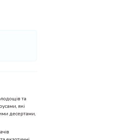
олодощів та
усами, які
ими десертами,
ачів
та екзотичні