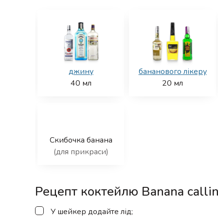
джину
бананового лікеру
40
мл
20
мл
Скибочка банана
(для прикраси)
Рецепт коктейлю Banana calli
▢
У шейкер додайте лід;