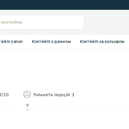
ейлі з віскі
Коктейлі з джином
Коктейлі за кольором
Кількість
3/10
Кількість порцій:
1