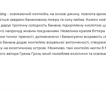
lling - освіжаючий коктейль на основі джину, повнота аром
ться завдяки банановому лікеру та соку лайма. Кожен ков
дарує тропічну солодкість банана, підкріплену кислотою 
ого напрочуд живим поєднанням. Невелика крапля біттера
ою тонкої пряності, доповнюючи і балансуючи яскравість с
 банана додає коктейлю візуальної витонченості, створюю
у на екзотичному острові. Можливо, такі коктейлі могли б 
го автора Грема Гріна, який полюбляв екзотичні та освіжаю