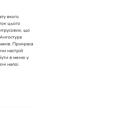
ату якого
ток цього
цитрусових, що
 Ангостура
маків. Прикраса
чи настрій
бути в меню у
чі напої.