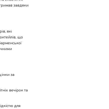
отримав завдяки
ів, які
октейлів, що
 барменської
тичними
цінки за
тніх вечірок та
ідкістю для