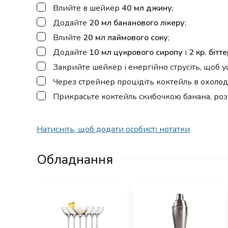
▢
Влийте в шейкер
40 мл джину
;
▢
Додайте
20 мл бананового лікеру
;
▢
Влийте
20 мл лаймового соку
;
▢
Додайте
10 мл цукрового сиропу
і
2 кр. бітт
▢
Закрийте шейкер і енергійно струсіть, щоб у
▢
Через стрейнер процідіть коктейль в охолод
▢
Прикрасьте коктейль скибочкою банана, розм
Натисніть, щоб додати особисті нотатки
Обладнання