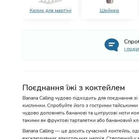
Келих для мартіні
Шейкер
Спро
і под
Поєднання їжі з коктейлем
Banana Calling чудово підходить для поєднання зі
кислинки. Спробуйте його з гострими тайськими 
чудово доповнять бананові та цитрусові ноти ко
такими як фруктові тарталетки або банановий хлі
Banana Calling — це досить сучасний коктейль, о
ексклюзивних алкогольних напоїв. Створений у ме