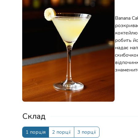
Banana Ca
розкриває
коктейлю 
робить й
надає нап
скибочкою
відпочинк
знаменито
Склад
1 порція
2 порції
3 порції