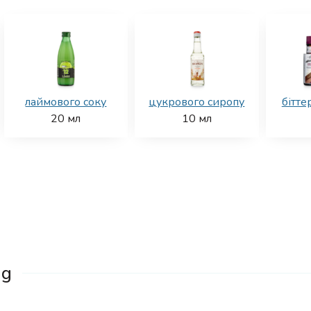
лаймового соку
цукрового сиропу
бітте
20
мл
10
мл
ng