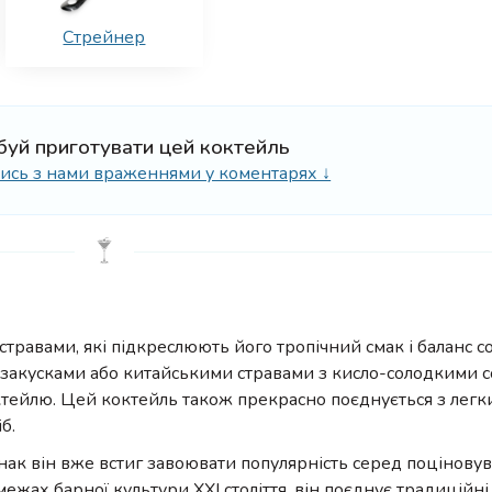
Стрейнер
буй приготувати цей коктейль
ілись з нами враженнями у коментарях ↓
 стравами, які підкреслюють його тропічний смак і баланс с
закусками або китайськими стравами з кисло-солодкими со
ктейлю. Цей коктейль також прекрасно поєднується з легк
б.
днак він вже встиг завоювати популярність серед поціновув
жах барної культури XXI століття, він поєднує традиційні 