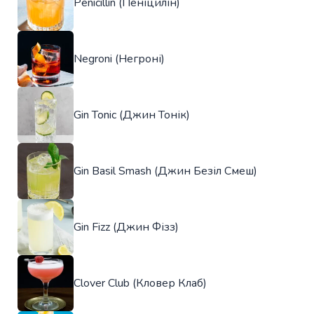
Penicillin (Пеніцилін)
Negroni (Негроні)
Gin Tonic (Джин Тонік)
Gin Basil Smash (Джин Безіл Смеш)
Gin Fizz (Джин Фізз)
Clover Club (Кловер Клаб)