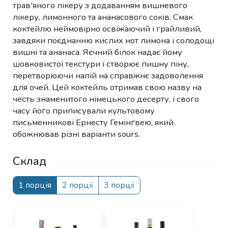
трав'яного лікеру з додаванням вишневого
лікеру, лимонного та ананасового соків. Смак
коктейлю неймовірно освіжаючий і грайливий,
завдяки поєднанню кислих нот лимона і солодощі
вишні та ананаса. Яєчний білок надає йому
шовковистої текстури і створює пишну піну,
перетворюючи напій на справжнє задоволення
для очей. Цей коктейль отримав свою назву на
честь знаменитого німецького десерту, і свого
часу його приписували культовому
письменникові Ернесту Гемінґвею, який
обожнював різні варіанти sours.
Склад
1 порція
2 порції
3 порції