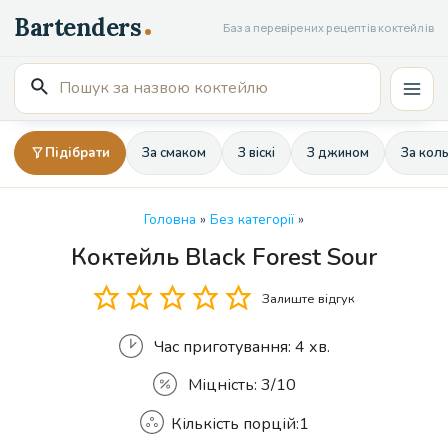
Перейти
База перевірених рецептів коктейлів
до
вмісту
Пошук
Mai
для:
Men
Підібрати
За смаком
З віскі
З джином
За кол
Головна
»
Без категорії
»
Коктейль Black Forest Sour
Кількість
Залиште відгук
Час приготування:
4 хв.
Міцність:
3/10
Кількість порцій:
1