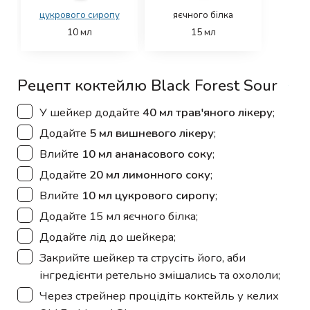
цукрового сиропу
яєчного білка
10
мл
15
мл
Рецепт коктейлю Black Forest Sour
▢
У шейкер додайте
40 мл трав'яного лікеру
;
▢
Додайте
5 мл вишневого лікеру
;
▢
Влийте
10 мл ананасового соку
;
▢
Додайте
20 мл лимонного соку
;
▢
Влийте
10 мл цукрового сиропу
;
▢
Додайте 15 мл яєчного білка;
▢
Додайте лід до шейкера;
▢
Закрийте шейкер та струсіть його, аби
інгредієнти ретельно змішались та охололи;
▢
Через стрейнер процідіть коктейль у келих