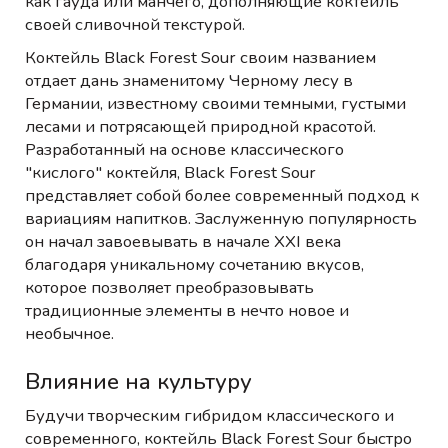
как гауда или манчего, дополняющие коктейль
своей сливочной текстурой.
Коктейль Black Forest Sour своим названием
отдает дань знаменитому Черному лесу в
Германии, известному своими темными, густыми
лесами и потрясающей природной красотой.
Разработанный на основе классического
"кислого" коктейля, Black Forest Sour
представляет собой более современный подход к
вариациям напитков. Заслуженную популярность
он начал завоевывать в начале XXI века
благодаря уникальному сочетанию вкусов,
которое позволяет преобразовывать
традиционные элементы в нечто новое и
необычное.
Влияние на культуру
Будучи творческим гибридом классического и
современного, коктейль Black Forest Sour быстро