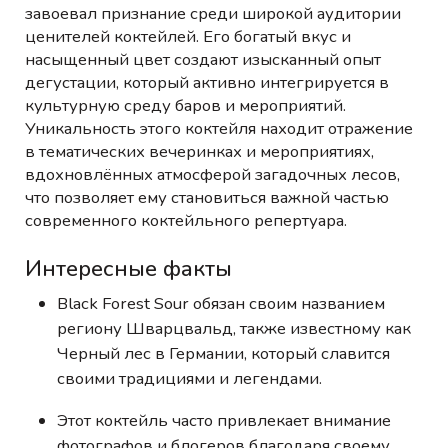
завоевал признание среди широкой аудитории
ценителей коктейлей. Его богатый вкус и
насыщенный цвет создают изысканный опыт
дегустации, который активно интегрируется в
культурную среду баров и мероприятий.
Уникальность этого коктейля находит отражение
в тематических вечеринках и мероприятиях,
вдохновлённых атмосферой загадочных лесов,
что позволяет ему становиться важной частью
современного коктейльного репертуара.
Интересные факты
Black Forest Sour обязан своим названием
региону Шварцвальд, также известному как
Черный лес в Германии, который славится
своими традициями и легендами.
Этот коктейль часто привлекает внимание
фотографов и блогеров благодаря своему