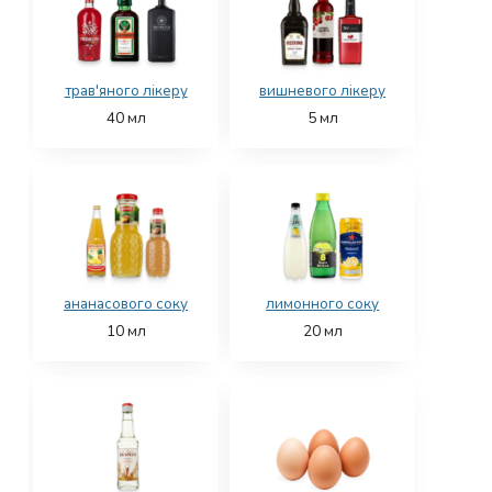
трав'яного лікеру
вишневого лікеру
40
мл
5
мл
ананасового соку
лимонного соку
10
мл
20
мл