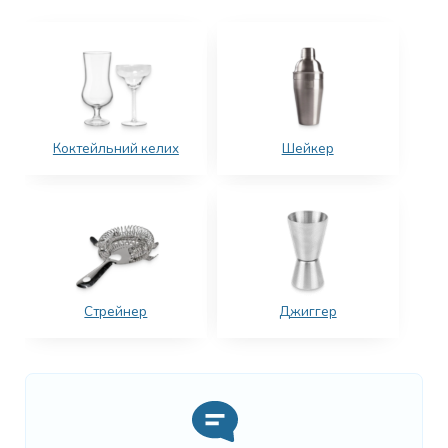
Коктейльний келих
Шейкер
Стрейнер
Джиггер