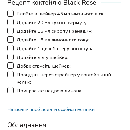
Рецепт коктейлю Black Rose
▢
Влийте в шейкер
45 мл житнього віскі
;
▢
Додайте
20 мл сухого вермуту
;
▢
Додайте
15 мл сиропу Гренадин
;
▢
Додайте
15 мл лимонного соку
;
▢
Додайте
1 деш біттеру ангостура
;
▢
Додайте лід у шейкер;
▢
Добре струсіть шейкер;
▢
Процідіть через стрейнер у коктейльний
келих;
▢
Прикрасьте цедрою лимона.
Натисніть, щоб додати особисті нотатки
Обладнання