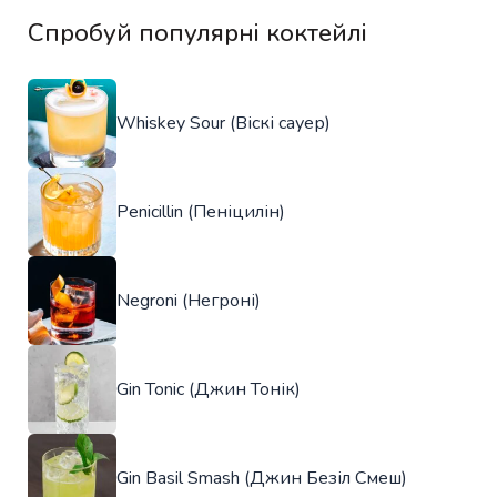
Спробуй популярні коктейлі
Whiskey Sour (Віскі сауер)
Penicillin (Пеніцилін)
Negroni (Негроні)
Gin Tonic (Джин Тонік)
Gin Basil Smash (Джин Безіл Смеш)