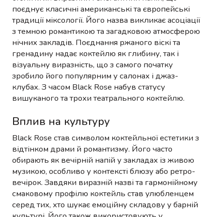
поєднує класичні американські та європейські
традиції міксології. Його назва викликає асоціації
з темною романтикою та загадковою атмосферою
нічних закладів. Поєднання ржаного віскі та
гренадину надає коктейлю як глибину, так і
візуальну виразність, що з самого початку
зробило його популярним у салонах і джаз-
клубах. З часом Black Rose набув статусу
вишуканого та трохи театрального коктейлю.
Вплив на культуру
Black Rose став символом коктейльної естетики з
відтінком драми й романтизму. Його часто
обирають як вечірній напій у закладах із живою
музикою, особливо у контексті блюзу або ретро-
вечірок. Завдяки виразній назві та гармонійному
смаковому профілю коктейль став улюбленцем
серед тих, хто шукає емоційну складову у барній
культурі. Його також використовують у