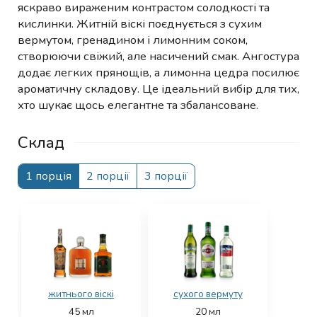
яскраво вираженим контрастом солодкості та
кислинки. Житній віскі поєднується з сухим
вермутом, гренадином і лимонним соком,
створюючи свіжий, але насичений смак. Ангостура
додає легких прянощів, а лимонна цедра посилює
ароматичну складову. Це ідеальний вибір для тих,
хто шукає щось елегантне та збалансоване.
Склад
1 порція
2 порції
3 порції
житнього віскі
сухого вермуту
45
мл
20
мл