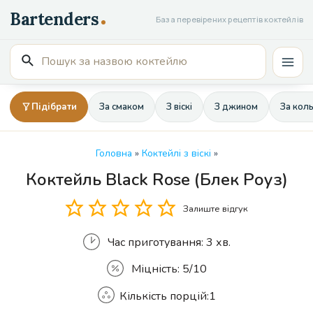
Перейти
База перевірених рецептів коктейлів
до
вмісту
Пошук
Mai
для:
Men
Підібрати
За смаком
З віскі
З джином
За кол
Головна
»
Коктейлі з віскі
»
Коктейль Black Rose (Блек Роуз)
Кількість
Залиште відгук
Час приготування:
3 хв.
Міцність:
5/10
Кількість порцій:
1