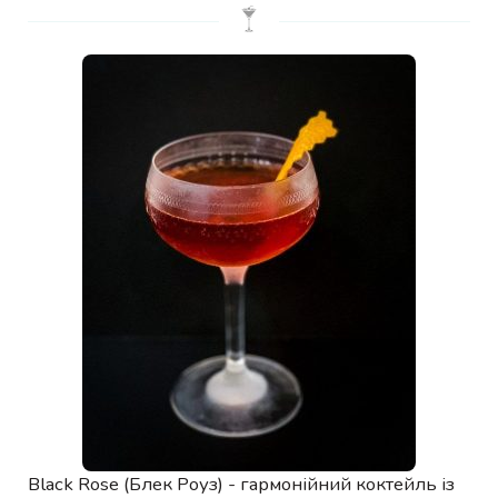
Black Rose (Блек Роуз) - гармонійний коктейль із