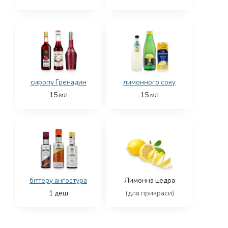
сиропу Гренадин
лимонного соку
15
мл
15
мл
біттеру ангостура
Лимонна цедра
1
деш
(для прикраси)