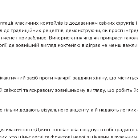
у
тації класичних коктейлів із додаванням свіжих фруктів і
ід до традиційних рецептів, демонструючи, як прості інгр
нчене і привабливе. Використання ягід як прикраси тако
логії, де зовнішній вигляд коктейлю відіграє не менш важли
ктичний засіб проти малярії, завдяки хініну, що міститься
й свіжості та яскравому зовнішньому вигляду, що робить й
не тільки додають візуального акценту, а й надають легки
ія класичного «Джин-тоніка», яка поєднує в собі традиції т
их, хто цінує легкі та фруктові напої з цікавим візуальним