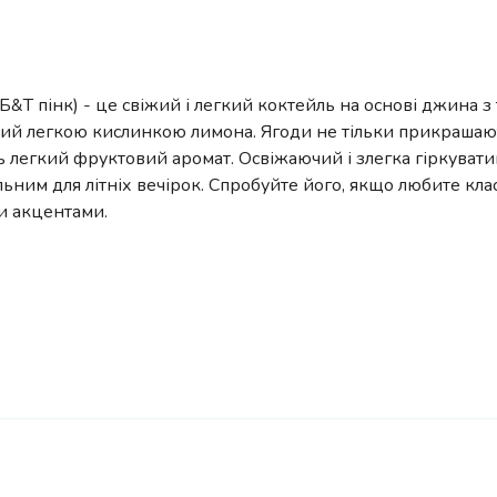
(Б&Т пінк) - це свіжий і легкий коктейль на основі джина з 
ий легкою кислинкою лимона. Ягоди не тільки прикрашают
 легкий фруктовий аромат. Освіжаючий і злегка гіркувати
льним для літніх вечірок. Спробуйте його, якщо любите клас
и акцентами.