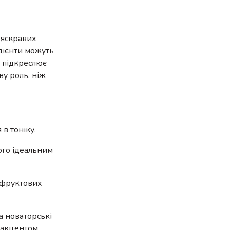
 яскравих
едієнти можуть
ж підкреслює
ву роль, ніж
 в тоніку.
ого ідеальним
х фруктових
а новаторські
 акцентом.