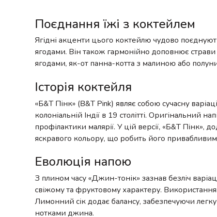
Поєднання їжі з коктейлем
Ягідні акценти цього коктейлю чудово поєднують
ягодами. Він також гармонійно доповнює страви з
ягодами, як-от панна-котта з малиною або полуни
Історія коктейля
«Б&Т Пінк» (B&T Pink) являє собою сучасну варіа
колоніальній Індії в 19 столітті. Оригінальний н
профілактики малярії. У цій версії, «Б&Т Пінк», 
яскравого кольору, що робить його привабливим як
Еволюція напою
З плином часу «Джин-тонік» зазнав безліч варіац
свіжому та фруктовому характеру. Використання 
Лимонний сік додає балансу, забезпечуючи легку 
нотками джина.