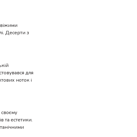
 свіжими
і. Десерти з
ькій
истовувався для
ктових ноток і
и своєму
 та естетики.
отанічними