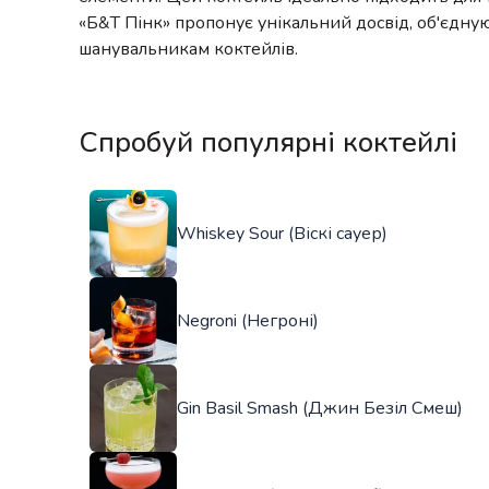
«Б&Т Пінк» пропонує унікальний досвід, об'єднуючи
шанувальникам коктейлів.
Спробуй популярні коктейлі
Whiskey Sour (Віскі сауер)
Negroni (Негроні)
Gin Basil Smash (Джин Безіл Смеш)