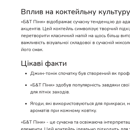
Вплив на коктейльну культур
«Б&Т Пінк» відображає сучасну тенденцію до адап
акцентів. Цей коктейль символізує творчий підх
перетворити класичний напій на щось більш вито
важливість візуальної складової в сучасній міксо
його смак.
Цікаві факти
Джин-тонік спочатку був створений як профіла
«Б&Т Пінк» здобув популярність завдяки свої
для літніх заходів.
Ягоди, які використовуються для прикраси, 
ароматів при кожному ковтку.
«Б&Т Пінк» - це сучасна та освіжаюча інтерпретац
елементи. Цей коктейль ідеально підходить для т