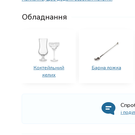
Обладнання
Коктейльний
Барна ложка
келих
Спро
і под