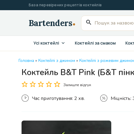
Перейти
База перевірених рецептів коктейлів
до
вмісту
Пошук
для:
Усі коктейлі
Коктейлі за смаком
Кокт
Головна
»
Коктейлі з джином
»
Коктейлі з рожевим джино
Коктейль B&T Pink (Б&Т пінк
Залиште відгук
Час приготування:
2 хв.
Міцність: