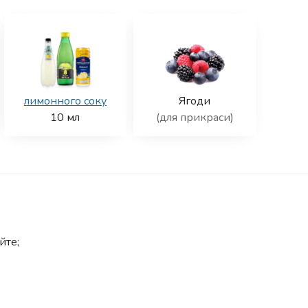
лимонного соку
Ягоди
10
мл
(для прикраси)
йте;