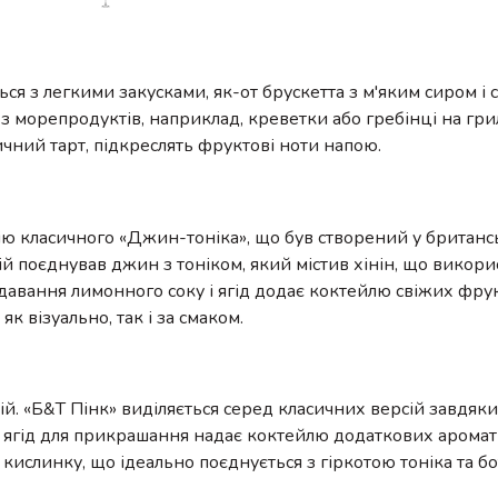
ся з легкими закусками, як-от брускетта з м'яким сиром і
 морепродуктів, наприклад, креветки або гребінці на грил
чний тарт, підкреслять фруктові ноти напою.
цію класичного «Джин-тоніка», що був створений у британс
апій поєднував джин з тоніком, який містив хінін, що викор
додавання лимонного соку і ягід додає коктейлю свіжих фру
 візуально, так і за смаком.
ій. «Б&Т Пінк» виділяється серед класичних версій завдяк
ягід для прикрашання надає коктейлю додаткових ароматів
кислинку, що ідеально поєднується з гіркотою тоніка та б