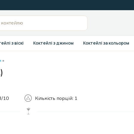
ейлі з віскі
Коктейлі з джином
Коктейлі за кольором
м
»
)
Кількість
3/10
Кількість порцій:
1