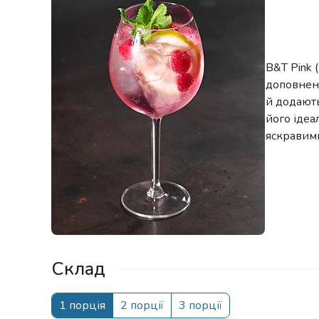
B&T Pink 
доповнен
й додають
його ідеа
яскравим
Склад
1 порція
2 порції
3 порції