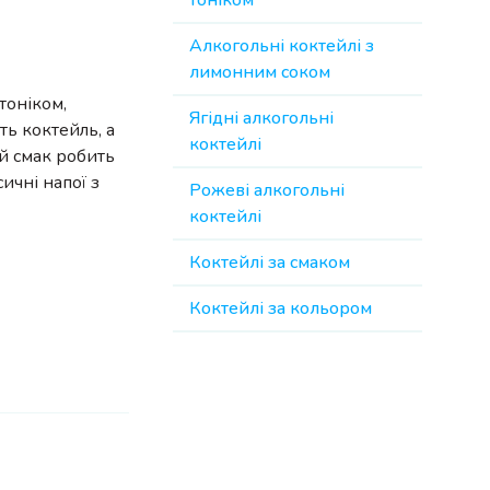
тоніком
Алкогольні коктейлі з
лимонним соком
тоніком,
Ягідні алкогольні
ь коктейль, а
коктейлі
й смак робить
ичні напої з
Рожеві алкогольні
коктейлі
Коктейлі за смаком
Коктейлі за кольором