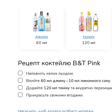
джину
тоніку
60
мл
120
мл
Рецепт коктейлю B&T Pink
▢
Наповніть келих льодом;
▢
Влийте
60 мл джину
і
10 мл лимонного соку
;
▢
Додайте
120 мл тоніку
та акуратно переміша
▢
Прикрасьте свіжими ягодами.
Натисніть, щоб додати особисті нотатки