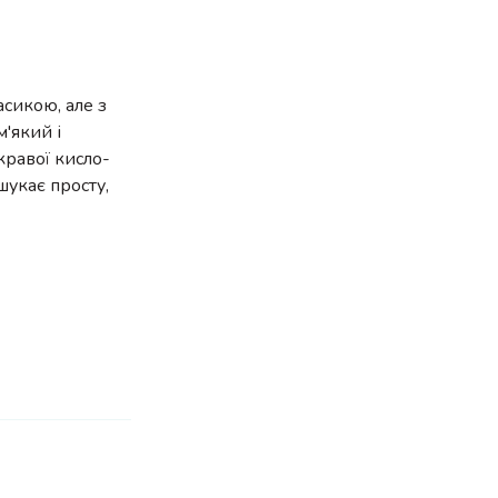
асикою, але з
'який і
кравої кисло-
шукає просту,