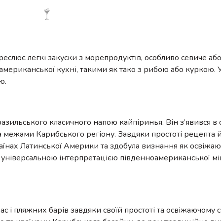
реслює легкі закуски з морепродуктів, особливо севиче аб
американської кухні, такими як тако з рибою або куркою. 
ю.
бразильського класичного напою кайпіринья. Він з’явився в
за межами Карибського регіону. Завдяки простоті рецепта й
країнах Латинської Америки та здобула визнання як освіжа
 універсальною інтерпретацією південноамериканської мік
ерас і пляжних барів завдяки своїй простоті та освіжаючому 