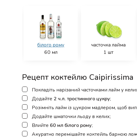
білого рому
часточка лайма
60
мл
1
шт
Рецепт коктейлю Caipirissima
▢
Покладіть нарізаний часточками лайм у келих
▢
Додайте
2 ч.л. тростинного цукру
;
▢
Розімніть лайм із цукром мадлером, щоб випус
▢
Додайте шматочки льоду в келих;
▢
Влийте
60 мл білого рому
;
▢
Акуратно перемішайте коктейль барною ложк