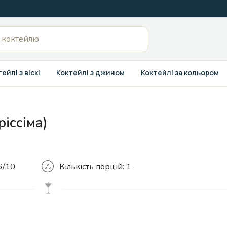
ейлі з віскі
Коктейлі з джином
Коктейлі за кольором
ріссіма)
Кількість
6/10
Кількість порцій:
1