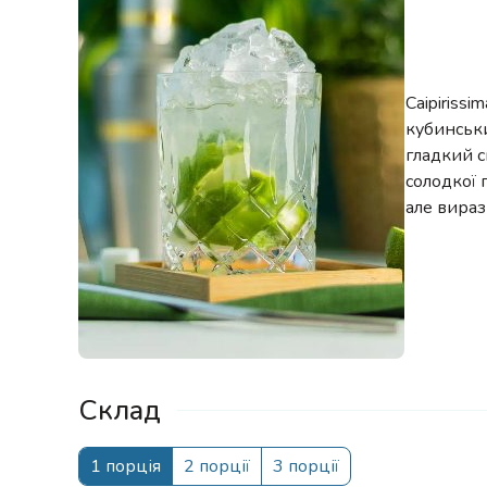
Caipiriss
кубинськи
гладкий с
солодкої 
але вираз
Склад
1 порція
2 порції
3 порції