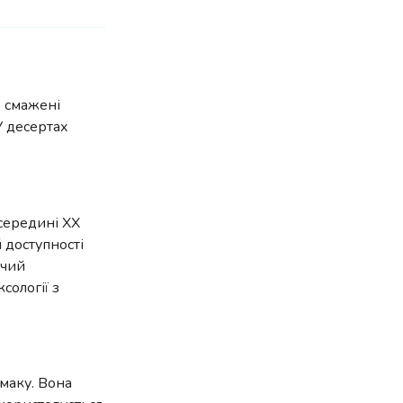
о смажені
У десертах
 середині XX
 доступності
ючий
сології з
смаку. Вона