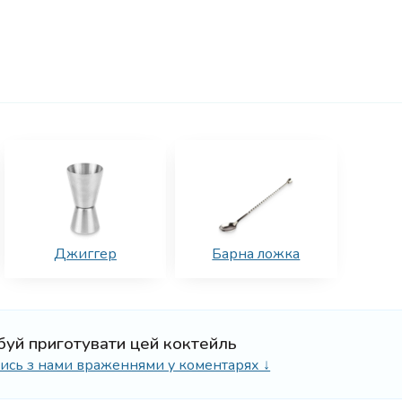
Джиггер
Барна ложка
буй приготувати цей коктейль
ілись з нами враженнями у коментарях ↓