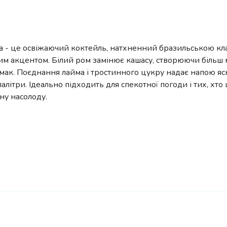
ima - це освіжаючий коктейль, натхненний бразильською кл
м акцентом. Білий ром замінює кашасу, створюючи більш м
мак. Поєднання лайма і тростинного цукру надає напою яс
палітри. Ідеально підходить для спекотної погоди і тих, хто 
ну насолоду.