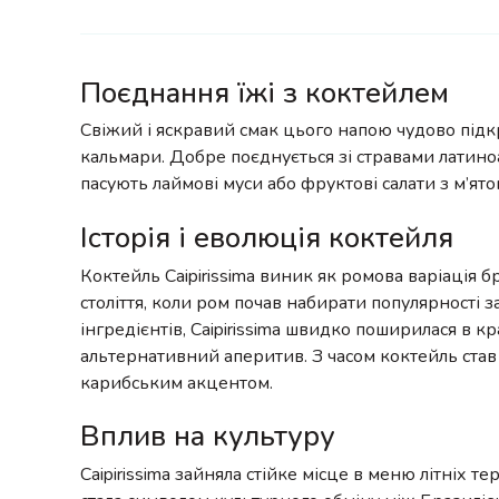
Поєднання їжі з коктейлем
Свіжий і яскравий смак цього напою чудово підк
кальмари. Добре поєднується зі стравами латино
пасують лаймові муси або фруктові салати з м’ято
Історія і еволюція коктейля
Коктейль Caipirissima виник як ромова варіація 
століття, коли ром почав набирати популярності 
інгредієнтів, Caipirissima швидко поширилася в 
альтернативний аперитив. З часом коктейль став
карибським акцентом.
Вплив на культуру
Caipirissima зайняла стійке місце в меню літніх т