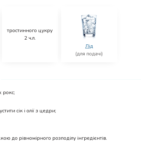
тростинного цукру
2
ч.л.
Лід
(для подачі)
 рокс;
тити сік і олії з цедри;
ою до рівномірного розподілу інгредієнтів.