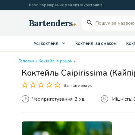
Перейти
База перевірених рецептів коктейлів
до
вмісту
Пошук
для:
Усі коктейлі
Коктейлі за смаком
Кокт
Головна
»
Коктейлі з ромом
»
Коктейль Caipirissima (Кайпі
Залиште відгук
Час приготування:
3 хв.
Міцність: