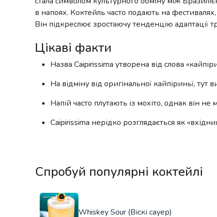
стала символом культурного обміну між Бразиліє
в напоях. Коктейль часто подають на фестивалях
Він підкреслює зростаючу тенденцію адаптації т
Цікаві факти
Назва Caipirissima утворена від слова «кайпіри
На відміну від оригінальної кайпіриньї, тут 
Напій часто плутають із мохіто, однак він не 
Caipirissima нерідко розглядається як «вхідн
Спробуй популярні коктейлі
Whiskey Sour (Віскі сауер)