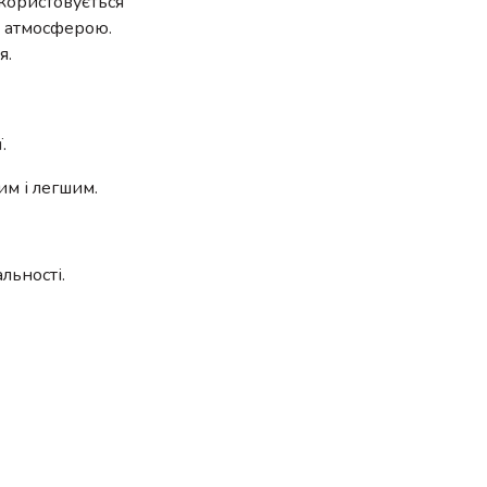
користовується
ю атмосферою.
я.
.
им і легшим.
льності.