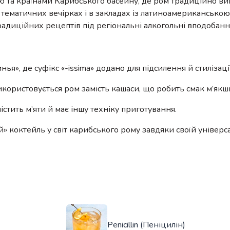
ю та країнами Карибського басейну, де ром традиційно ви
, тематичних вечірках і в закладах із латиноамерикансько
радиційних рецептів під регіональні алкогольні вподобанн
нья», де суфікс «-issima» додано для підсилення й стилізації
використовується ром замість кашаси, що робить смак м’якш
містить м’яти й має іншу техніку приготування.
ий» коктейль у світ карибського рому завдяки своїй універса
Penicillin (Пеніцилін)