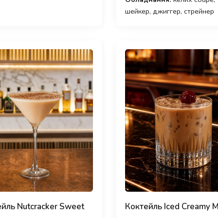
шейкер, джиггер, стрейнер
йль Nutcracker Sweet
Коктейль Iced Creamy 