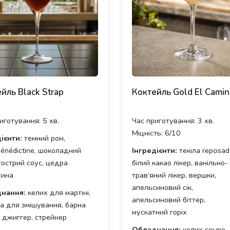
йль Black Strap
Коктейль Gold El Cami
иготування: 5 хв.
Час приготування: 3 хв.
Міцність: 6/10
ієнти:
темний ром,
bénédictine, шоколадний
Інгредієнти:
текіла reposad
 гострий соус, цедра
білий какао лікер, ванільно-
сина
трав’яний лікер, вершки,
апельсиновий сік,
нання:
келих для мартіні,
апельсиновий біттер,
а для змішування, барна
мускатний горіх
 джиггер, стрейнер
Обладнання:
келих coupe,