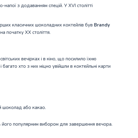
-напої з додаванням спецій. У XVI столітті
перших класичних шоколадних коктейлів був
Brandy
на початку XX століття.
ітських вечірках і в кіно, що посилило їхню
 багато хто з них міцно увійшли в коктейльні карти
й шоколад або какао.
ять його популярним вибором для завершення вечора.