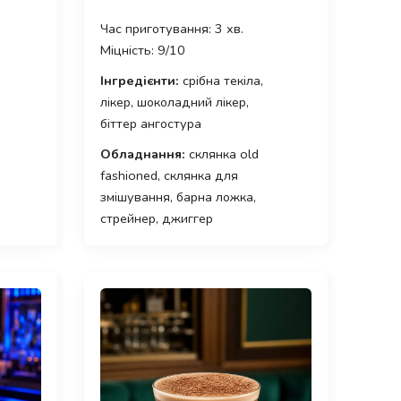
Час приготування: 3 хв.
Міцність: 9/10
Інгредієнти:
срібна текіла,
лікер, шоколадний лікер,
біттер ангостура
Обладнання:
склянка old
fashioned, склянка для
змішування, барна ложка,
стрейнер, джиггер