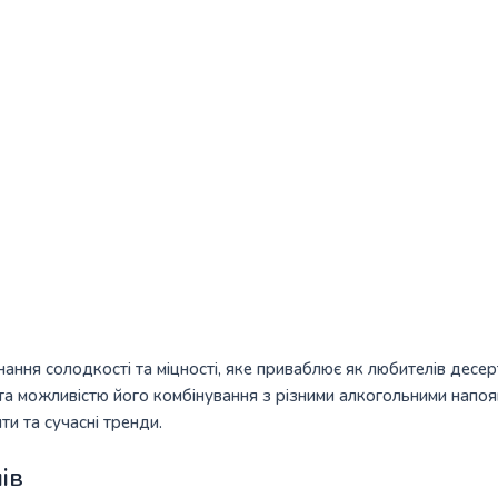
ння солодкості та міцності, яке приваблює як любителів десерті
 можливістю його комбінування з різними алкогольними напоями.
и та сучасні тренди.
ів