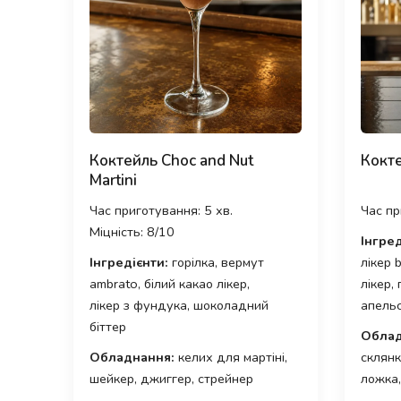
Коктейль Choc and Nut
Кокте
Martini
Час приготування: 5 хв.
Час пр
Міцність: 8/10
Інгред
Інгредієнти:
горілка, вермут
лікер 
ambrato, білий какао лікер,
лікер,
лікер з фундука, шоколадний
апель
біттер
Облад
Обладнання:
келих для мартіні,
склянк
шейкер, джиггер, стрейнер
ложка,