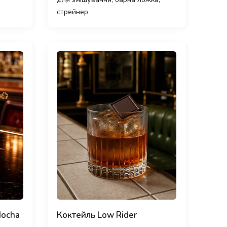
стрейнер
Mocha
Коктейль Low Rider