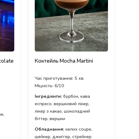
colate
Коктейль Mocha Martini
Час приготування: 5 хв.
Міцність: 6/10
Інгредієнти:
бурбон, кава
еспресо, вершковий лікер,
лікер з какао, шоколадний
ne,
біттер, вершки
Обладнання:
келих coupe,
шейкер, джиггер, стрейнер