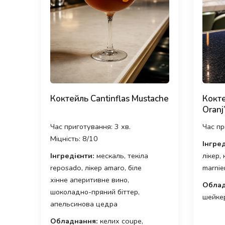
Коктейль Cantinflas Mustache
Кокте
Oranj’
Час приготування: 3 хв.
Час пр
Міцність: 8/10
Інгред
Інгредієнти:
мескаль, текіла
лікер,
reposado, лікер amaro, біле
marnie
хінне аперитивне вино,
Облад
шоколадно-пряний біттер,
шейкер
апельсинова цедра
Обладнання:
келих coupe,