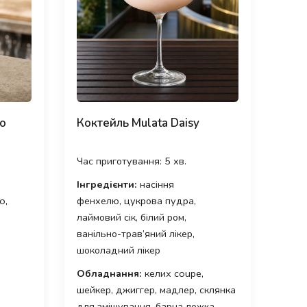
no
Коктейль Mulata Daisy
Час приготування: 5 хв.
Інгредієнти:
насіння
o,
фенхелю, цукрова пудра,
лаймовий сік, білий ром,
ванільно-трав’яний лікер,
шоколадний лікер
Обладнання:
келих coupe,
шейкер, джиггер, мадлер, склянка
для змішування, барна ложка,