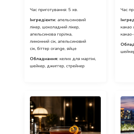
Час приготування: 5 хв.
Час пр
Інгредієнти:
апельсиновий
Інгред
лікер, шоколадний лікер,
какао 
апельсинова горілка,
какао
лимонний сік, апельсиновий
Облад
сік, біттер orange, яйце
шейкер
Обладнання:
келих для мартіні,
шейкер, джиггер, стрейнер