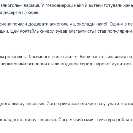
алкогольні варіації. У Мезоамериці майя й ацтеки готували какао
десертів і лікерів.
бармени почали додавати алкоголь у шоколадні напої. Одним з 
шки. Цей коктейль символізував елегантність і став популярним 
розкоші та богемного стилю життя. Вони часто з’являлися на св
і вершковими основами стали модними серед широкої аудиторії, і
ного лікеру і вершків. Його прикрасою можуть слугувати терти
коладного лікеру і вершків. Його м’який смак і текстура робл