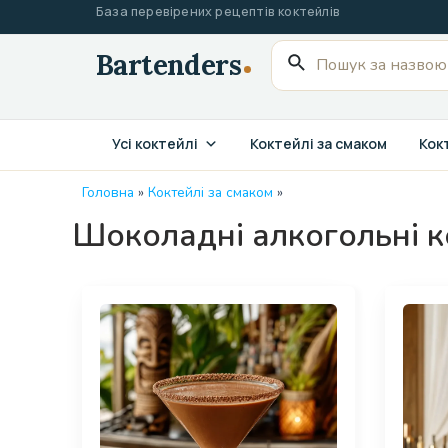
Перейти
База перевірених рецептів коктейлів
до
Пошук
вмісту
для:
Усі коктейлі
Коктейлі за смаком
Кокт
Головна
»
Коктейлі за смаком
»
Шоколадні алкогольні к