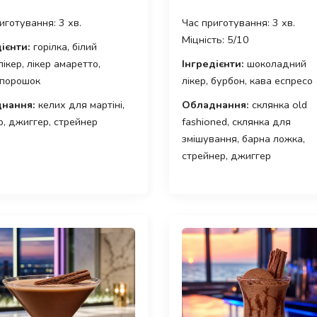
иготування: 3 хв.
Час приготування: 3 хв.
Міцність: 5/10
ієнти:
горілка, білий
лікер, лікер амаретто,
Інгредієнти:
шоколадний
-порошок
лікер, бурбон, кава еспресо
нання:
келих для мартіні,
Обладнання:
склянка old
, джиггер, стрейнер
fashioned, склянка для
змішування, барна ложка,
стрейнер, джиггер