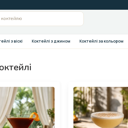
ейлі з віскі
Коктейлі з джином
Коктейлі за кольором
октейлі