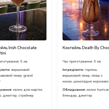
йль Irish Chocolate
Коктейль Death By Cho
tini
иготування: 5 хв.
Час приготування: 5 хв.
ієнти:
вершковий
Інгредієнти:
горілка,
 кавовий лікер, grand
вершковий лікер, лікер з
r
кокао, шоколадне морозиво
нання:
келих для мартіні,
Обладнання:
келих hurrica
, джиггер, стрейнер
блендер, джиггер