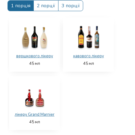
1 порція
2 порції
3 порції
вершкового лікеру
кавового лікеру
45
мл
45
мл
лікеру Grand Marnier
45
мл