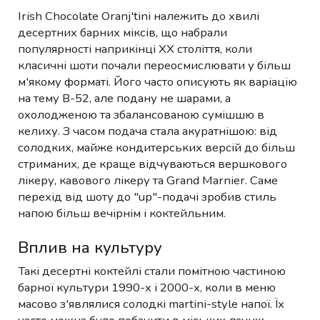
Irish Chocolate Oranj'tini належить до хвилі
десертних барних міксів, що набрали
популярності наприкінці XX століття, коли
класичні шоти почали переосмислювати у більш
м'якому форматі. Його часто описують як варіацію
на тему B-52, але подану не шарами, а
охолодженою та збалансованою сумішшю в
келиху. З часом подача стала акуратнішою: від
солодких, майже кондитерських версій до більш
стриманих, де краще відчуваються вершкового
лікеру, кавового лікеру та Grand Marnier. Саме
перехід від шоту до "up"-подачі зробив стиль
напою більш вечірнім і коктейльним.
Вплив на культуру
Такі десертні коктейлі стали помітною частиною
барної культури 1990-х і 2000-х, коли в меню
масово з'являлися солодкі martini-style напої. Їх