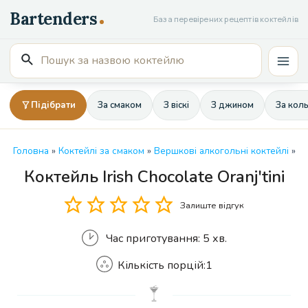
Перейти
База перевірених рецептів коктейлів
до
вмісту
Пошук
Mai
для:
Men
Підібрати
За смаком
З віскі
З джином
За кол
Головна
»
Коктейлі за смаком
»
Вершкові алкогольні коктейлі
»
Коктейль Irish Chocolate Oranj'tini
Кількість
Залиште відгук
Час приготування:
5 хв.
Кількість порцій:
1