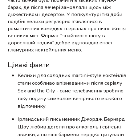
часто можна було побачити в міських лаунж-
барах, де після вечері замовляли щось між
дижестивом і десертом. У попкультурі тієї доби
подібні келихи регулярно з'являлися в
романтичних комедіях і серіалах про нічне життя
великих міст. Формат "знайомого шоту в
дорослішій подачі" добре відповідав епосі
гламурних коктейльних меню.
Цікаві факти
Келихи для солодких martini-style коктейлів
стали особливо впізнаваними після серіалу
Sex and the City - саме телебачення зробило
таку подачу символом вечірнього міського
відпочинку.
Ірландський письменник Джордж Бернард
Шоу любив дотепи про алкоголь і світські
звички, а пізніші бармени нерідко цитували