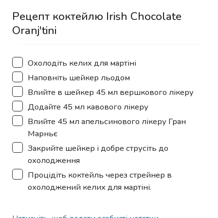
Рецепт коктейлю Irish Chocolate
Oranj'tini
▢
Охолодіть келих для мартіні
▢
Наповніть шейкер льодом
▢
Влийте в шейкер 45 мл вершкового лікеру
▢
Додайте 45 мл кавового лікеру
▢
Влийте 45 мл апельсинового лікеру Гран
Марньє
▢
Закрийте шейкер і добре струсіть до
охолодження
▢
Процідіть коктейль через стрейнер в
охолоджений келих для мартіні.