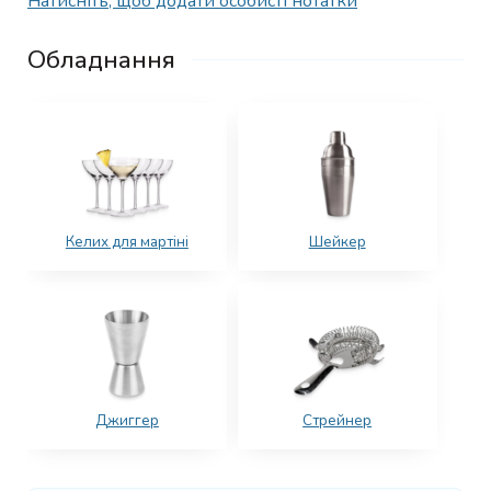
Натисніть, щоб додати особисті нотатки
Обладнання
Келих для мартіні
Шейкер
Джиггер
Стрейнер