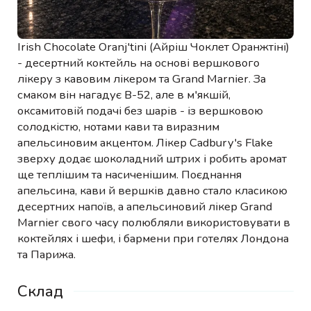
Irish Chocolate Oranj'tini (Айріш Чоклет Оранжтіні)
- десертний коктейль на основі вершкового
лікеру з кавовим лікером та Grand Marnier. За
смаком він нагадує B-52, але в м'якшій,
оксамитовій подачі без шарів - із вершковою
солодкістю, нотами кави та виразним
апельсиновим акцентом. Лікер Cadbury's Flake
зверху додає шоколадний штрих і робить аромат
ще теплішим та насиченішим. Поєднання
апельсина, кави й вершків давно стало класикою
десертних напоїв, а апельсиновий лікер Grand
Marnier свого часу полюбляли використовувати в
коктейлях і шефи, і бармени при готелях Лондона
та Парижа.
Склад