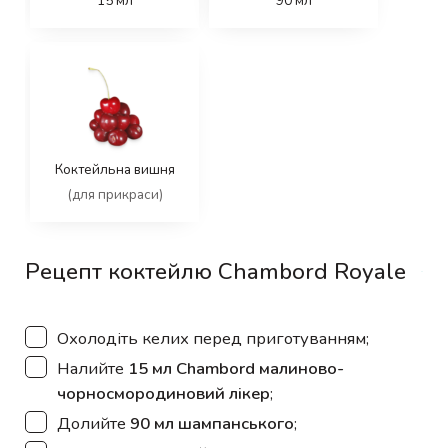
15
мл
90
мл
Коктейльна вишня
(для прикраси)
Рецепт коктейлю Chambord Royale
▢
Охолодіть келих перед приготуванням;
▢
Налийте
15 мл Chambord малиново-
чорносмородиновий лікер
;
▢
Долийте
90 мл шампанського
;
▢