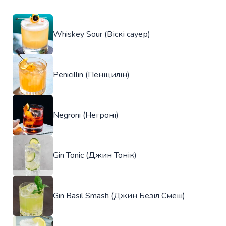
Whiskey Sour (Віскі сауер)
Penicillin (Пеніцилін)
Negroni (Негроні)
Gin Tonic (Джин Тонік)
Gin Basil Smash (Джин Безіл Смеш)