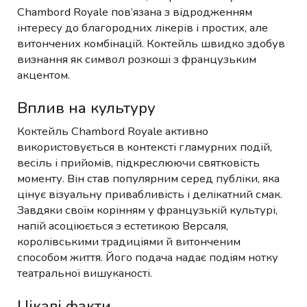
Chambord Royale пов’язана з відродженням
інтересу до благородних лікерів і простих, але
витончених комбінацій. Коктейль швидко здобув
визнання як символ розкоші з французьким
акцентом.
Вплив на культуру
Коктейль Chambord Royale активно
використовується в контексті гламурних подій,
весіль і прийомів, підкреслюючи святковість
моменту. Він став популярним серед публіки, яка
цінує візуальну привабливість і делікатний смак.
Завдяки своїм корінням у французькій культурі,
напій асоціюється з естетикою Версаля,
королівськими традиціями й витонченим
способом життя. Його подача надає подіям нотку
театральної вишуканості.
Цікаві факти