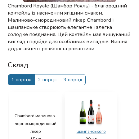
Chambord Royale (Шамбор Рояль) - благородний
коктейль із насиченим ягідним смаком.
Малиново-смородиновий лікер Chambord і
шампанське створюють елегантне і злегка
солодке поєднання. Цей коктейль має вишуканий
вигляд і підійде для особливих випадків. Вишня
додає акцент розкоші та романтики.
Склад
1 порція
2 порції
3 порції
Chambord малиново-
чорносмородиновий
лікер
шампанського