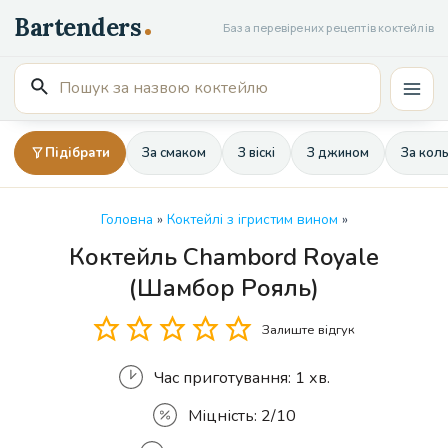
Перейти
База перевірених рецептів коктейлів
до
вмісту
Пошук
Mai
для:
Men
Підібрати
За смаком
З віскі
З джином
За кол
Головна
»
Коктейлі з ігристим вином
»
Коктейль Chambord Royale
Кількість
(Шамбор Рояль)
Залиште відгук
Час приготування:
1 хв.
Міцність:
2/10