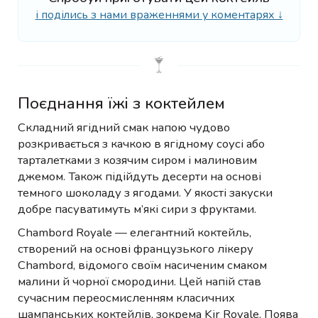
і поділись з нами враженнями у коментарях ↓
Поєднання їжі з коктейлем
Складний ягідний смак напою чудово
розкривається з качкою в ягідному соусі або
тарталетками з козячим сиром і малиновим
джемом. Також підійдуть десерти на основі
темного шоколаду з ягодами. У якості закуски
добре пасуватимуть м’які сири з фруктами.
Chambord Royale — елегантний коктейль,
створений на основі французького лікеру
Chambord, відомого своїм насиченим смаком
малини й чорної смородини. Цей напій став
сучасним переосмисленням класичних
шампанських коктейлів, зокрема Kir Royale. Поява