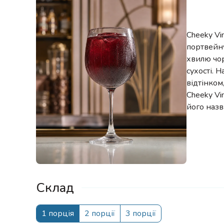
Cheeky Vi
портвейну
хвилю чор
сухості. 
відтінком
Cheeky Vi
його назв
Склад
1 порція
2 порції
3 порції