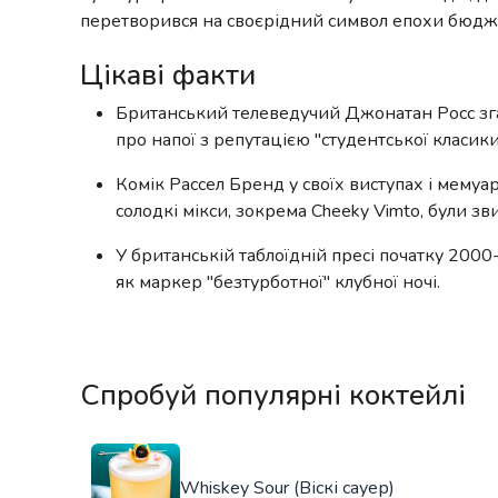
перетворився на своєрідний символ епохи бюдже
Цікаві факти
Британський телеведучий Джонатан Росс згад
про напої з репутацією "студентської класики
Комік Рассел Бренд у своїх виступах і мемуа
солодкі мікси, зокрема Cheeky Vimto, були з
У британській таблоїдній пресі початку 2000
як маркер "безтурботної" клубної ночі.
Спробуй популярні коктейлі
Whiskey Sour (Віскі сауер)