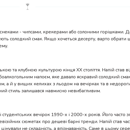
снеками - чипсами, крекерами або солоними горішками. 
ують солодкий смак. Якщо хочеться десерту, варто обрати 
ему.
ькою та клубною культурою кінця XX століття. Напій став 
боалкогольним напоєм, яке давало яскравий солодкий смак
ом, а й у вищих келихах з льодом на вечірках та в недороги
ьний стиль залишався навмисно невибагливим.
і студентських вечірок 1990-х і 2000-х років. Його часто з
левізійних сюжетах про дешеві барні тренди. Напій став ч
е цінували не складність, а впізнаваність. Саме в цьому сер