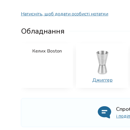
Натисніть, щоб додати особисті нотатки
Обладнання
Келих Boston
Джиггер
Спро
і под