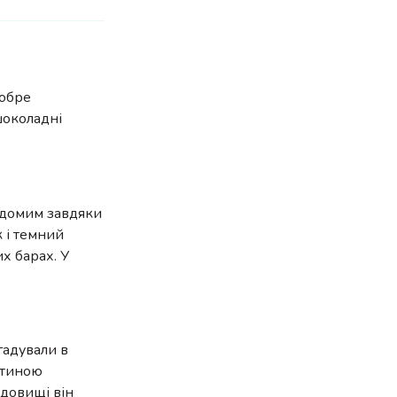
Добре
шоколадні
відомим завдяки
 і темний
х барах. У
гадували в
астиною
едовищі він