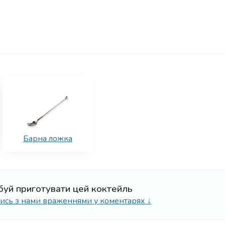
Барна ложка
буй приготувати цей коктейль
ілись з нами враженнями у коментарях ↓