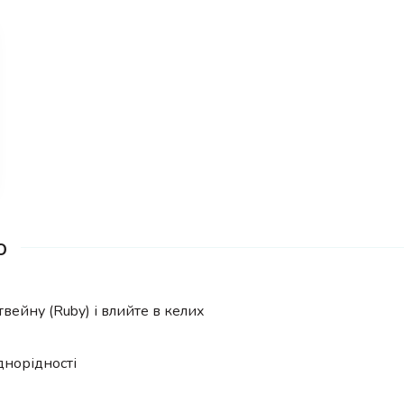
o
вейну (Ruby) і влийте в келих
норідності