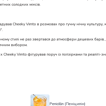
тних солодких міксів.
ував Cheeky Vimto в розмовах про гучну нічну культуру, 
".
рному стилі не раз звертався до атмосфери дешевих барів, 
вичним вибором.
-х Cheeky Vimto фігурував поруч із попзірками та реаліті-
Penicillin (Пеніцилін)