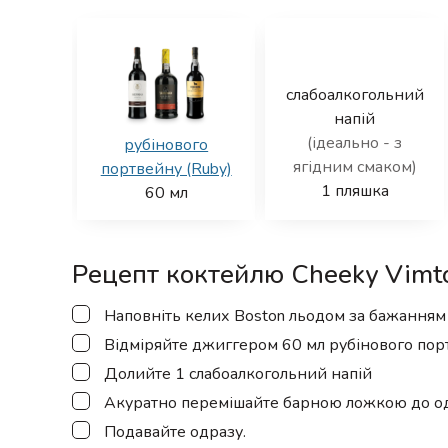
слабоалкогольний
напій
(ідеально - з
рубінового
ягідним смаком)
портвейну (Ruby)
1
пляшка
60
мл
Рецепт коктейлю Cheeky Vimt
▢
Наповніть келих Boston льодом за бажанням
▢
Відміряйте джиггером 60 мл рубінового порт
▢
Долийте 1 слабоалкогольний напій
▢
Акуратно перемішайте барною ложкою до од
▢
Подавайте одразу.