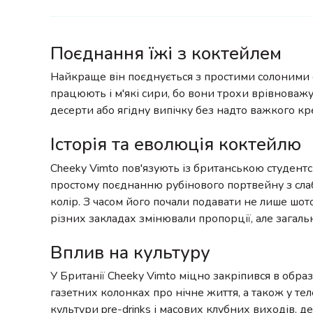
Поєднання їжі з коктейлем
Найкраще він поєднується з простими солоними 
працюють і м'які сири, бо вони трохи врівноваж
десерти або ягідну випічку без надто важкого кр
Історія та еволюція коктейлю
Cheeky Vimto пов'язують із британською студентс
простому поєднанню рубінового портвейну з сла
колір. З часом його почали подавати не лише шот
різних закладах змінювали пропорції, але загал
Вплив на культуру
У Британії Cheeky Vimto міцно закріпився в образ
газетних колонках про нічне життя, а також у те
культури pre-drinks і масових клубних виходів, д