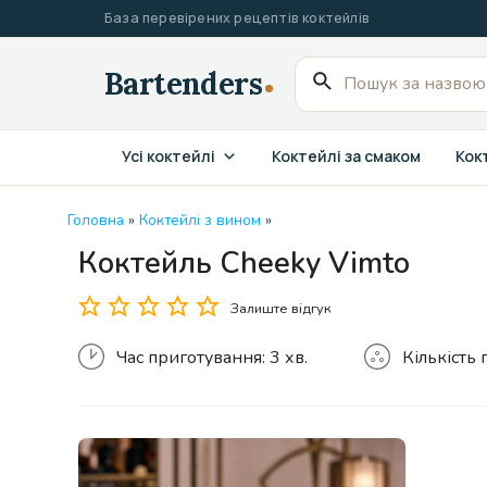
Перейти
База перевірених рецептів коктейлів
до
вмісту
Пошук
для:
Усі коктейлі
Коктейлі за смаком
Кокт
Головна
»
Коктейлі з вином
»
Коктейль Cheeky Vimto
Кількість
Залиште відгук
Час приготування:
3 хв.
Кількість 