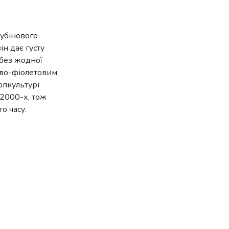
рубінового
ін дає густу
 без жодної
аво-фіолетовим
опкультурі
 2000-х, тож
го часу.