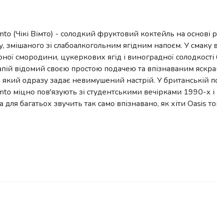
mto (Чікі Вімто) - солодкий фруктовий коктейль на основі 
, змішаного зі слабоалкогольним ягідним напоєм. У смаку в
ної смородини, цукеркових ягід і виноградної солодкості
Напій відомий своєю простою подачею та впізнаваним яскр
, який одразу задає невимушений настрій. У британській п
mto міцно пов'язують зі студентськими вечірками 1990-х і
а для багатьох звучить так само впізнавано, як хіти Oasis то