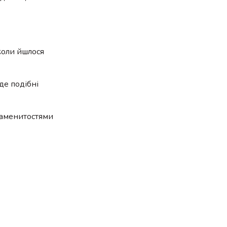
коли йшлося
де подібні
знаменитостями