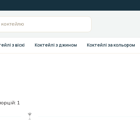
ейлі з віскі
Коктейлі з джином
Коктейлі за кольором
порцій:
1