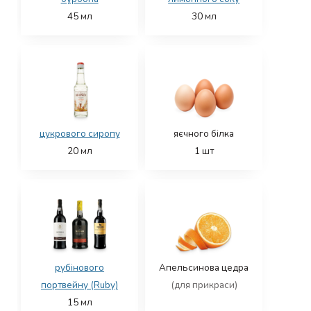
45
мл
30
мл
цукрового сиропу
яєчного білка
20
мл
1
шт
рубінового
Апельсинова цедра
портвейну (Ruby)
(для прикраси)
15
мл