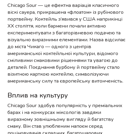
Chicago Sour — це ефектна варіація класичного
віскі сауера, прикрашена «флоатом» із рубінового
портвейну. Коктейль з’явився у США наприкінці
XX століття, коли бармени почали активно
експериментувати з багаторівневою подачею та
візуально виразними елементами. Назва відсилає
до міста Чикаго — одного з центрів
американської коктейльної культури, відомого
сміливими смаковими рішеннями та увагою до
деталей. Поєднання бурбону й портвейну стало
візитною карткою коктейлю, символізуючи
американську силу та європейську витонченість.
Вплив на культуру
Chicago Sour здобув популярність у преміальних
барах і на конкурсах міксологів завдяки
виразному зовнішньому вигляду й багатству
смаку. Він став улюбленим напоєм серед
поціновувачів складних, багатошарових