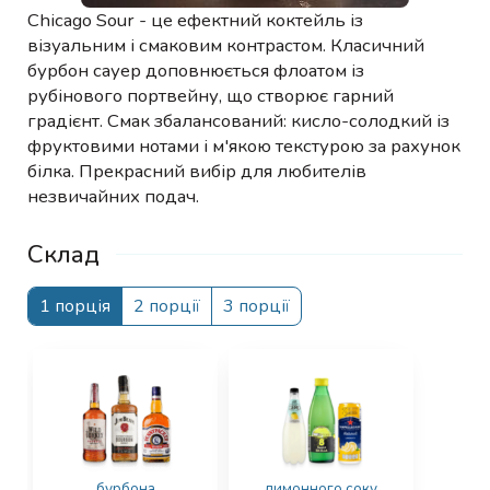
Chicago Sour - це ефектний коктейль із
візуальним і смаковим контрастом. Класичний
бурбон сауер доповнюється флоатом із
рубінового портвейну, що створює гарний
градієнт. Смак збалансований: кисло-солодкий із
фруктовими нотами і м'якою текстурою за рахунок
білка. Прекрасний вибір для любителів
незвичайних подач.
Склад
1 порція
2 порції
3 порції
бурбона
лимонного соку