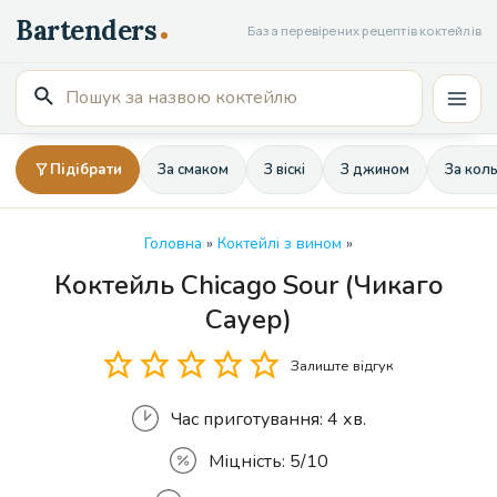
Перейти
База перевірених рецептів коктейлів
до
вмісту
Пошук
Mai
для:
Men
Підібрати
За смаком
З віскі
З джином
За кол
Головна
»
Коктейлі з вином
»
Коктейль Chicago Sour (Чикаго
Кількість
Сауер)
Залиште відгук
Час приготування:
4 хв.
Міцність:
5/10