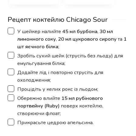
Рецепт коктейлю Chicago Sour
▢
У шейкер налийте
45 мл бурбона
,
30 мл
лимонного соку
,
20 мл цукрового сиропу
та
1
шт яєчного білка
;
▢
Зробіть сухий шейк (струсіть без льоду) для
емульгування білка;
▢
Додайте лід і повторно струсіть для
охолодження;
▢
Процідіть у келих рокс із льодом;
▢
Обережно влийте
15 мл рубінового
портвейну (Ruby)
поверх коктейлю,
створюючи флоат;
▢
Прикрасьте цедрою апельсина.