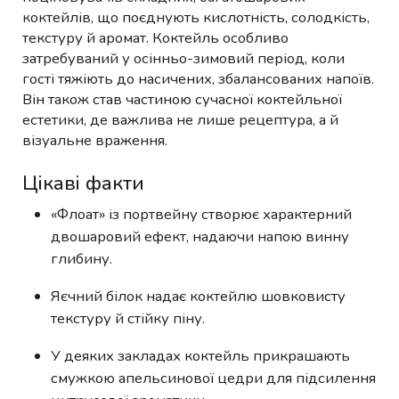
коктейлів, що поєднують кислотність, солодкість,
текстуру й аромат. Коктейль особливо
затребуваний у осінньо-зимовий період, коли
гості тяжіють до насичених, збалансованих напоїв.
Він також став частиною сучасної коктейльної
естетики, де важлива не лише рецептура, а й
візуальне враження.
Цікаві факти
«Флоат» із портвейну створює характерний
двошаровий ефект, надаючи напою винну
глибину.
Яєчний білок надає коктейлю шовковисту
текстуру й стійку піну.
У деяких закладах коктейль прикрашають
смужкою апельсинової цедри для підсилення