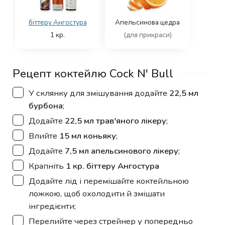
біттеру Ангостура
Апельсинова цедра
1
кр.
(для прикраси)
Рецепт коктейлю Cock N' Bull
▢
У склянку для змішування додайте
22,5 мл
бурбона
;
▢
Додайте
22,5 мл трав'яного лікеру
;
▢
Влийте
15 мл коньяку
;
▢
Додайте
7,5 мл апельсинового лікеру
;
▢
Крапніть
1 кр. біттеру Ангостура
▢
Додайте лід і перемішайте коктейльною
ложкою, щоб охолодити й змішати
інгредієнти;
▢
Перелийте через стрейнер у попередньо