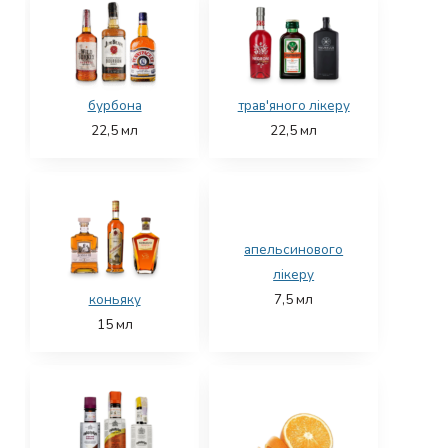
бурбона
трав'яного лікеру
22,5
мл
22,5
мл
апельсинового
лікеру
коньяку
7,5
мл
15
мл