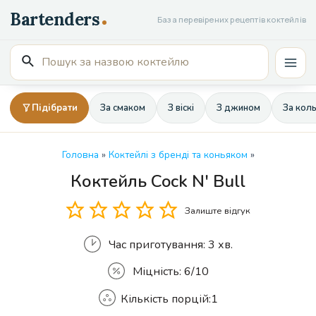
Перейти
База перевірених рецептів коктейлів
до
вмісту
Пошук
Mai
для:
Men
Підібрати
За смаком
З віскі
З джином
За кол
Головна
»
Коктейлі з бренді та коньяком
»
Коктейль Cock N' Bull
Кількість
Залиште відгук
Час приготування:
3 хв.
Міцність:
6/10
Кількість порцій:
1