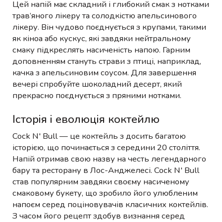
Цей напій має складний і глибокий смак з нотками
трав’яного лікеру та солодкістю апельсинового
лікеру. Він чудово поєднується з крупами, такими
як кіноа або кускус, які завдяки нейтральному
смаку підкреслять насиченість напою. Гарним
доповненням стануть страви з птиці, наприклад,
качка з апельсиновим соусом. Для завершення
вечері спробуйте шоколадний десерт, який
прекрасно поєднується з пряними нотками.
Історія і еволюція коктейлю
Cock N' Bull — це коктейль з досить багатою
історією, що починається з середини 20 століття.
Напій отримав свою назву на честь легендарного
бару та ресторану в Лос-Анджелесі. Cock N' Bull
став популярним завдяки своєму насиченому
смаковому букету, що зробило його улюбленим
напоєм серед поціновувачів класичних коктейлів.
З часом його рецепт здобув визнання серед