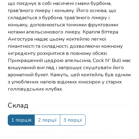
що поєднує в собі насичені смаки бурбона,
трав'яного лікеру і коньяку. Його основа, що
складається з бурбона, трав'яного лікеру і
коньяку, доповнюється тонкими фруктовими
нотами апельсинового лікеру. Крапля біттера
Ангостура надає цьому коктейлю легкої
пікантності та складності, дозволяючи кожному
інгредієнту розкритися в повному обсязі.
Прикрашений цедрою апельсина, Cock N' Bull має
вишуканий вигляд і запрошує скуштувати його
ароматний букет. Кажуть, цей коктейль був одним
з улюблених напоїв відомих кінозірок у старих
голлівудських клубах.
Склад
1 порція
2 порції
3 порції