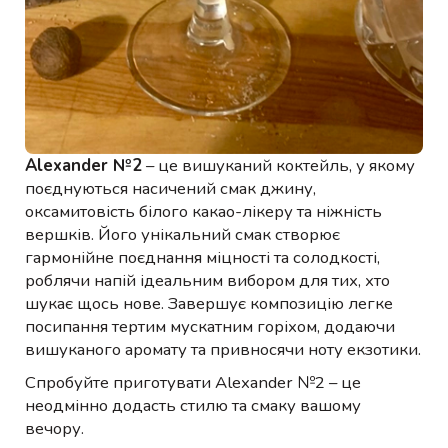
Alexander №2
– це вишуканий коктейль, у якому
поєднуються насичений смак джину,
оксамитовість білого какао-лікеру та ніжність
вершків. Його унікальний смак створює
гармонійне поєднання міцності та солодкості,
роблячи напій ідеальним вибором для тих, хто
шукає щось нове. Завершує композицію легке
посипання тертим мускатним горіхом, додаючи
вишуканого аромату та привносячи ноту екзотики.
Спробуйте приготувати Alexander №2 – це
неодмінно додасть стилю та смаку вашому
вечору.