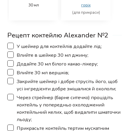
30
мл
горіх
(для прикраси)
Рецепт коктейлю Alexander №2
▢
У шейкер для коктейлів додайте лід;
▢
Влийте в шейкер 30 мл джину;
▢
Додайте 30 мл білого какао-лікеру;
▢
Влийте 30 мл вершків;
▢
Закрийте шейкер і добре струсіть його, щоб
усі інгредієнти добре змішалися й охололи;
▢
Через стрейнер (барне ситечко) процідіть
коктейль у попередньо охолоджений
коктейльний келих, щоб видалити шматочки
льоду;
▢
Прикрасьте коктейль тертим мускатним