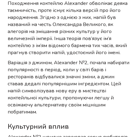
Походження коктейлю Alexander обволікає деяка
таємничість, проте існує кілька версій про його
народження. Згідно з однією з них, напій був
названий на честь Олександра Великого, як
алегорія на змішання різних культур у його
величезній імперії. Інша теорія пов’язує ім’я
коктейлю з ім’ям відомого бармена тих часів, який
прагнув створити напій, удостоєний його імені.
Варіація з джином, Alexander №2, почала набирати
популярності в період, коли у світі барів і
ресторанів відбувалися значні зміни, а джин
ставав дедалі популярнішим інгредієнтом. Цей
напій символізував нову еру в мистецтві
коктейльної культури, пропонуючи легшу й
освіжаючу альтернативу своїм міцнішим
побратимам.
Культурний вплив
Alexander №2 швидко завоював серця любителів