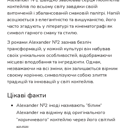
коктейлів по всьому світу завдяки своїй
витонченій і збалансованій смаковій палітрі. Напій
асоціюється з елегантністю та вишуканістю, його
часто згадують у літературі та кінематографі як
символ гарного смаку та стилю.
З роками Alexander №2 зазнав безліч
трансформацій, у кожній культурі він набував
своїх унікальних особливостей, відображаючи
місцеві вподобання та інгредієнти. Однак,
незважаючи на всі зміни, він залишається вірним
своєму корінню, символізуючи собою злиття
традицій та інновацій у світі коктейлів.
Цікаві факти
Alexander №2 іноді називають “білим”
Alexander на відміну від оригінального
“коричневого” коктейлю через його світлий
колір;