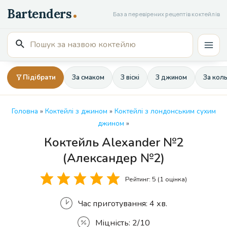
Перейти
База перевірених рецептів коктейлів
до
вмісту
Пошук
Mai
для:
Men
Підібрати
За смаком
З віскі
З джином
За кол
Головна
»
Коктейлі з джином
»
Коктейлі з лондонським сухим
джином
»
Коктейль Alexander №2
Кількість
(Александер №2)
Рейтинг:
5
(1 оцінка)
Час приготування:
4 хв.
Міцність:
2/10