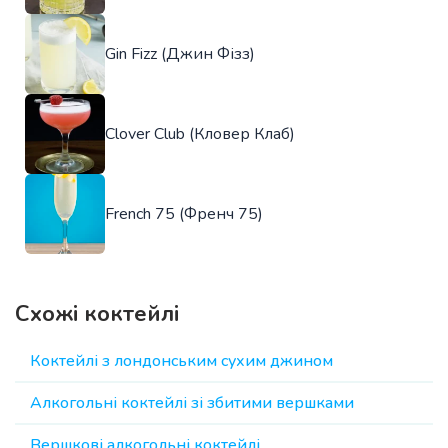
Gin Fizz (Джин Фізз)
Clover Club (Кловер Клаб)
French 75 (Френч 75)
Схожі коктейлі
Коктейлі з лондонським сухим джином
Алкогольні коктейлі зі збитими вершками
Вершкові алкогольні коктейлі