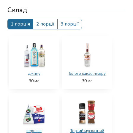
Склад
1 порція
2 порції
3 порції
джину
білого какао лікеру
30
мл
30
мл
вершків
Тертий мускатний