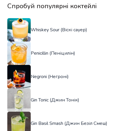
Спробуй популярні коктейлі
Whiskey Sour (Віскі сауер)
Penicillin (Пеніцилін)
Negroni (Негроні)
Gin Tonic (Джин Тонік)
Gin Basil Smash (Джин Безіл Смеш)