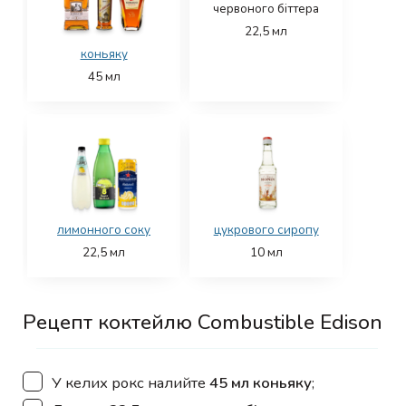
червоного біттера
22,5
мл
коньяку
45
мл
лимонного соку
цукрового сиропу
22,5
мл
10
мл
Рецепт коктейлю Combustible Edison
▢
У келих рокс налийте
45 мл коньяку
;
▢