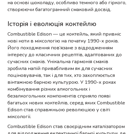
на основі шоколаду, особливо темного або гіркого,
створюючи багатогранний смаковий досвід.
Історія і еволюція коктейлю
Combustible Edison — це коктейль, який привніс
нові ноти в міксологію на початку 1990-х років.
Його походження пов’язане з відродженням
інтересу до класичних рецептів, адаптованих до
сучасних смаків. Унікальна гармонія смаків
зробила напій привабливим як для сучасних
поціновувачів, так і для тих, хто захоплюється
вінтажною барною культурою. У 1990-х роках
комбінування різних алкогольних і
безалкогольних компонентів сприяло появі
багатьох нових коктейлів, серед яких Combustible
Edison став справжньою революцією у світі
міксології.
Combustible Edison став своєрідним каталізатором
для відродження еклектичної барної культури, де