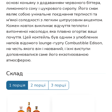
основі коньяку з додаванням червоного біттера,
лимонного соку і цукрового сиропу. Його смак
являє собою унікальне поєднання терпкості та
м'якої солодкості з легким цитрусовим акцентом.
Кожен ковток викликає відчуття теплоти і
витонченої насолоди, яка плавно огортає ваші
почуття. Цей коктейль був одним з улюблених
напоїв відомого lounge-гурту Combustible Edison,
на честь якого він і названий, і їхні виступи
доповнювалися саме його екзотизованою
атмосферою.
Склад
1 порція
2 порції
3 порції