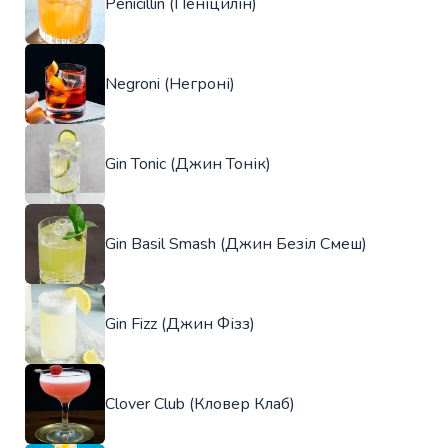
Penicillin (Пеніцилін)
Negroni (Негроні)
Gin Tonic (Джин Тонік)
Gin Basil Smash (Джин Безіл Смеш)
Gin Fizz (Джин Фізз)
Clover Club (Кловер Клаб)