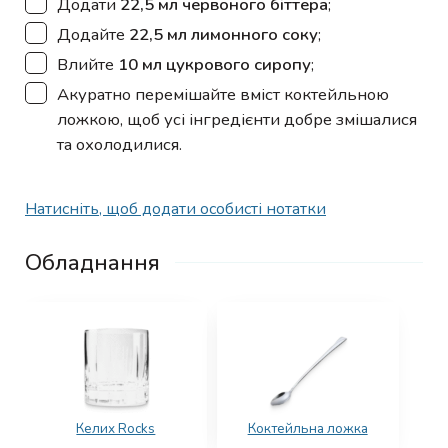
Додати
22,5 мл червоного біттера
;
▢
Додайте
22,5 мл лимонного соку
;
▢
Влийте
10 мл цукрового сиропу
;
▢
Акуратно перемішайте вміст коктейльною
ложкою, щоб усі інгредієнти добре змішалися
та охолодилися.
Натисніть, щоб додати особисті нотатки
Обладнання
Келих Rocks
Коктейльна ложка