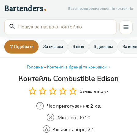
Перейти
База перевірених рецептів коктейлів
до
вмісту
Пошук
Mai
для:
Men
Підібрати
За смаком
З віскі
З джином
За кол
Головна
»
Коктейлі з бренді та коньяком
»
Коктейль Combustible Edison
Кількість
Залиште відгук
Час приготування:
2 хв.
Міцність:
6/10
Кількість порцій:
1