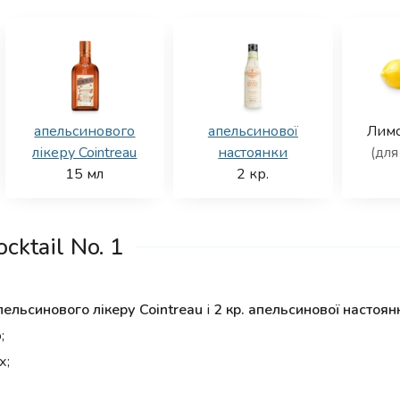
апельсинового
апельсинової
Лим
лікеру Cointreau
настоянки
(для
15
мл
2
кр.
cktail No. 1
пельсинового лікеру Cointreau
і
2 кр. апельсинової настоян
;
х;