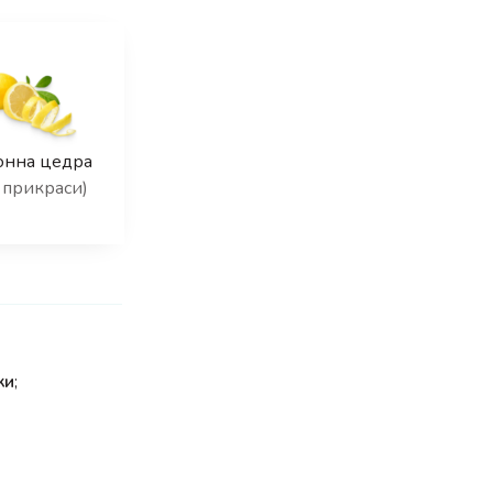
онна цедра
 прикраси)
ки
;