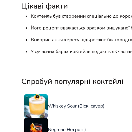
Цікаві факти
Коктейль був створений спеціально до корона
Його рецепт вважається зразком вишуканої бр
Використання хересу підкреслює благородн
У сучасних барах коктейль подають як частин
Спробуй популярні коктейлі
Whiskey Sour (Віскі сауер)
Negroni (Негроні)