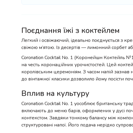
Поєднання їжі з коктейлем
Легкий і освіжаючий, ідеально поєднується з крев
свіжою м’ятою. Із десертів — лимонний сорбет аб
Coronation Cocktail No. 1 (Коронейшн Коктейль №1
на честь коронаційних урочистостей. Цей коктей
королівським церемоніям. З часом напій зазнав 
до вінтажної класики дозволило йому посісти по
Вплив на культуру
Coronation Cocktail No. 1 уособлює британську тр
включають до меню барів, оформлених у дусі поча
контекстом. Завдяки тонкому балансу між компон
структуровані напої. Його подача нерідко супро