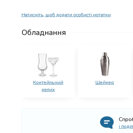
Натисніть, щоб додати особисті нотатки
Обладнання
Коктейльний
Шейкер
келих
Спро
і под