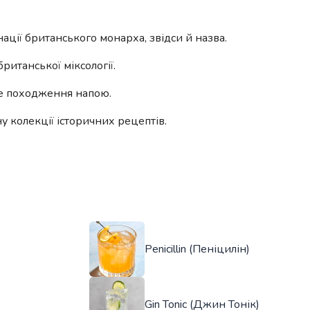
ції британського монарха, звідси й назва.
итанської міксології.
е походження напою.
у колекції історичних рецептів.
Penicillin (Пеніцилін)
Gin Tonic (Джин Тонік)