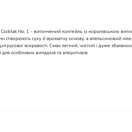
n Cocktail No. 1 - витончений коктейль із королівською вит
ин створюють суху й ароматну основу, а апельсиновий ліке
итрусової яскравості. Смак легкий, чистий і дуже збалансо
 для особливих випадків та аперитивів.