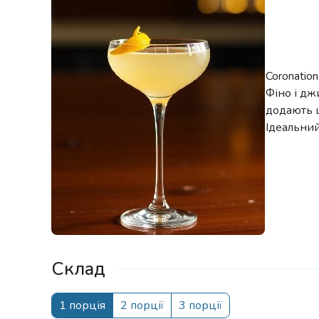
Coronatio
Фіно і дж
додають ц
Ідеальний
Склад
1 порція
2 порції
3 порції