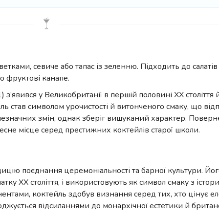
етками, севиче або тапас із зеленню. Підходить до салатів
о фруктові канапе.
) з’явився у Великобританії в першій половині XX століття
ль став символом урочистості й витонченого смаку, що від
незначних змін, однак зберіг вишуканий характер. Поверн
чесне місце серед престижних коктейлів старої школи.
адицію поєднання церемоніальності та барної культури. Йог
тку XX століття, і використовують як символ смаку з істо
ентами, коктейль здобув визнання серед тих, хто цінує ел
воджується відсиланнями до монархічної естетики й британ