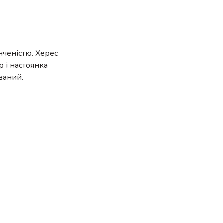
онченістю. Херес
р і настоянка
ваний.