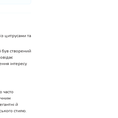
 із цитрусами та
 й був створений
повідає
ення інтересу
о часто
ричним
егантні й
ського стилю.