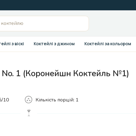
ейлі з віскі
Коктейлі з джином
Коктейлі за кольором
l No. 1 (Коронейшн Коктейль №1)
Кількість
5/10
Кількість порцій:
1