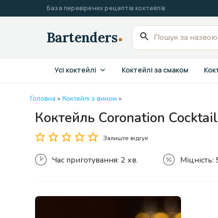
Перейти
База перевірених рецептів коктейлів
до
вмісту
Пошук
для:
Усі коктейлі
Коктейлі за смаком
Кокт
Головна
»
Коктейлі з вином
»
Коктейль Coronation Cocktai
Залиште відгук
Час приготування:
2 хв.
Міцність: