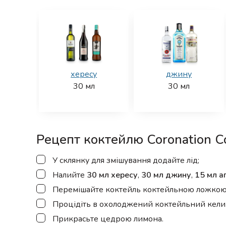
хересу
джину
30
мл
30
мл
Рецепт коктейлю Coronation Co
▢
У склянку для змішування додайте лід;
▢
Налийте
30 мл хересу
,
30 мл джину
,
15 мл а
▢
Перемішайте коктейль коктейльною ложкою
▢
Процідіть в охолоджений коктейльний кели
▢
Прикрасьте цедрою лимона.