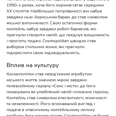
1990-х роках, хоча його коріння сягає середини
XX століття. Найбільшої популярності він набув
завдяки нью-йоркським барам, де став символом
міської витонченості. Своєї остаточної форми
коктейль набув завдяки роботі барменів, які
прагнули створити напій, що поєднує вишуканість
і простоту подачі. Cosmopolitan швидко став
вибором стильних жінок, які прагнули
підкреслити свою індивідуальність.
Вплив на культуру
Космополітен став невід’ємним атрибутом
міського життя, значною мірою завдяки
телевізійному серіалу «Секс і місто», де його
показували як улюблений напій головних героїнь.
Коктейль став символом елегантності, жіночності
та незалежності. Його впізнаваний вигляд і
подача в класичному коктейльному келиху
зробили його іконою стилю. Cosmopolitan увійшов