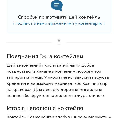
Спробуй приготувати цей коктейль
і поділись з нами враженнями у коментарях ↓
Поєднання їжі з коктейлем
Цей витончений і кислуватий напій добре
поєднується з канапе з копченим лососем або
тартаром із тунця. У якості легкої закуски пасують
креветки в лаймовому маринаді або козячий сир
на крекерах. Для десерту доречне мигдальне
печиво або фруктові тарталетки з журавлиною.
Історія і еволюція коктейля
Коктейль Cosmopolitan здобув широку відомість у