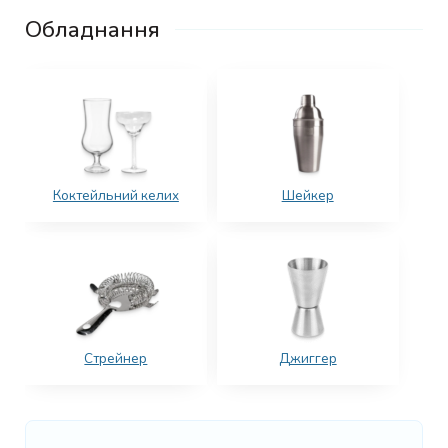
Обладнання
Коктейльний келих
Шейкер
Стрейнер
Джиггер