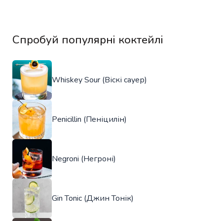
Спробуй популярні коктейлі
Whiskey Sour (Віскі сауер)
Penicillin (Пеніцилін)
Negroni (Негроні)
Gin Tonic (Джин Тонік)