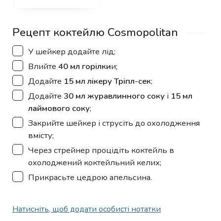
Рецепт коктейлю Cosmopolitan
▢
У шейкер додайте лід;
▢
Влийте
40 мл горілки
и;
▢
Додайте
15 мл лікеру Тріпл-сек
;
▢
Додайте
30 мл журавлинного соку
і
15 мл
лаймового соку
;
▢
Закрийте шейкер і струсіть до охолодження
вмісту;
▢
Через стрейнер процідіть коктейль в
охолоджений коктейльний келих;
▢
Прикрасьте цедрою апельсина.
Натисніть, щоб додати особисті нотатки