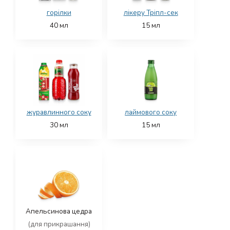
горілки
лікеру Тріпл-сек
40
мл
15
мл
журавлинного соку
лаймового соку
30
мл
15
мл
Апельсинова цедра
(для прикрашання)