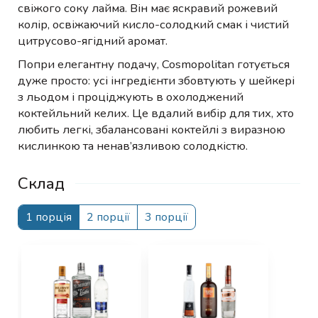
свіжого соку лайма. Він має яскравий рожевий
колір, освіжаючий кисло-солодкий смак і чистий
цитрусово-ягідний аромат.
Попри елегантну подачу, Cosmopolitan готується
дуже просто: усі інгредієнти збовтують у шейкері
з льодом і проціджують в охолоджений
коктейльний келих. Це вдалий вибір для тих, хто
любить легкі, збалансовані коктейлі з виразною
кислинкою та ненав’язливою солодкістю.
Склад
1 порція
2 порції
3 порції