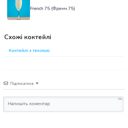
French 75 (Френч 75)
Схожі коктейлі
Коктейлі з текілою
Підписатися
700