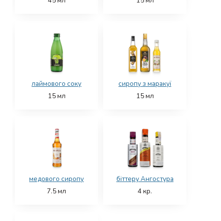
45
мл
15
мл
лаймового соку
сиропу з маракуї
15
мл
15
мл
медового сиропу
біттеру Ангостура
7.5
мл
4
кр.