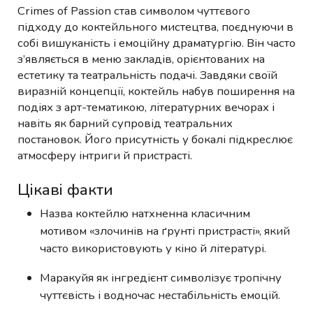
Crimes of Passion став символом чуттєвого
підходу до коктейльного мистецтва, поєднуючи в
собі вишуканість і емоційну драматургію. Він часто
з’являється в меню закладів, орієнтованих на
естетику та театральність подачі. Завдяки своїй
виразній концепції, коктейль набув поширення на
подіях з арт-тематикою, літературних вечорах і
навіть як барний супровід театральних
постановок. Його присутність у бокалі підкреслює
атмосферу інтриги й пристрасті.
Цікаві факти
Назва коктейлю натхненна класичним
мотивом «злочинів на ґрунті пристрасті», який
часто використовують у кіно й літературі.
Маракуйя як інгредієнт символізує тропічну
чуттєвість і водночас нестабільність емоцій.