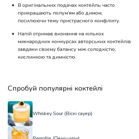
В оригінальних подачах коктейль часто
прикрашають полум’ям або димом,
посилюючи тему пристрасного конфлікту.
Напій отримав визнання на кількох
міжнародних конкурсах авторських коктейлів
завдяки своєму балансу між солодкістю,
кислинкою та димністю.
Спробуй популярні коктейлі
Whiskey Sour (Віскі сауер)
Penicillin (Пеніцилін)