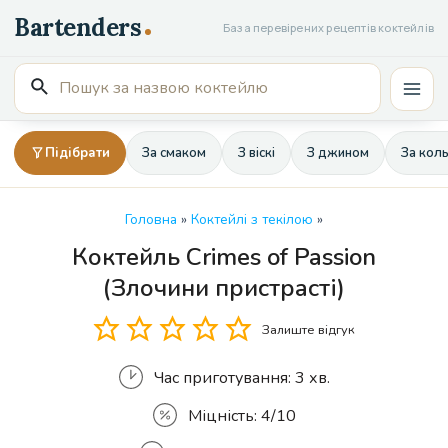
Перейти
База перевірених рецептів коктейлів
до
вмісту
Пошук
Mai
для:
Men
Підібрати
За смаком
З віскі
З джином
За кол
Головна
»
Коктейлі з текілою
»
Коктейль Crimes of Passion
Кількість
(Злочини пристрасті)
Залиште відгук
Час приготування:
3 хв.
Міцність:
4/10