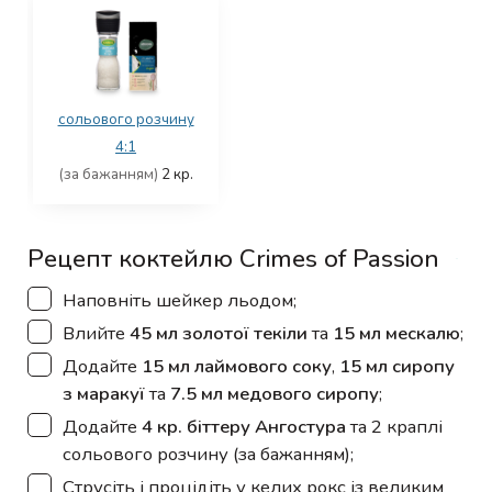
сольового розчину
4:1
(за бажанням)
2
кр.
Рецепт коктейлю Crimes of Passion
▢
Наповніть шейкер льодом;
▢
Влийте
45 мл золотої текіли
та
15 мл мескалю
;
▢
Додайте
15 мл лаймового соку
,
15 мл сиропу
з маракуї
та
7.5 мл медового сиропу
;
▢
Додайте
4 кр. біттеру Ангостура
та 2 краплі
сольового розчину (за бажанням);
▢
Струсіть і процідіть у келих рокс із великим