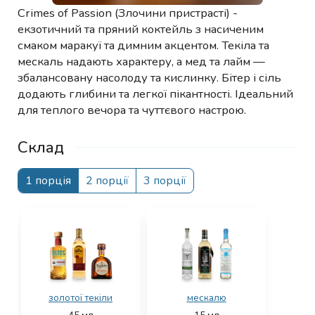
Crimes of Passion (Злочини пристрасті) -
екзотичний та пряний коктейль з насиченим
смаком маракуї та димним акцентом. Текіла та
мескаль надають характеру, а мед та лайм —
збалансовану насолоду та кислинку. Бітер і сіль
додають глибини та легкої пікантності. Ідеальний
для теплого вечора та чуттєвого настрою.
Склад
1 порція
2 порції
3 порції
золотої текіли
мескалю