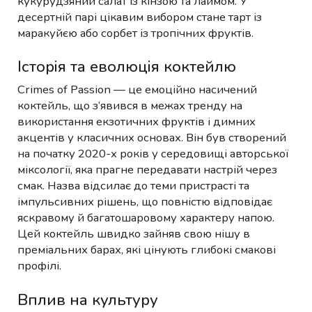
кукурудзяний салат із кінзою та лаймом. У
десертній парі цікавим вибором стане тарт із
маракуйєю або сорбет із тропічних фруктів.
Історія та еволюція коктейлю
Crimes of Passion — це емоційно насичений
коктейль, що з’явився в межах тренду на
використання екзотичних фруктів і димних
акцентів у класичних основах. Він був створений
на початку 2020-х років у середовищі авторської
міксології, яка прагне передавати настрій через
смак. Назва відсилає до теми пристрасті та
імпульсивних рішень, що повністю відповідає
яскравому й багатошаровому характеру напою.
Цей коктейль швидко зайняв свою нішу в
преміальних барах, які цінують глибокі смакові
профілі.
Вплив на культуру