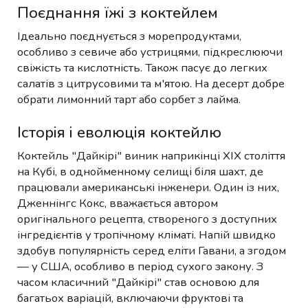
Поєднання їжі з коктейлем
Ідеально поєднується з морепродуктами,
особливо з севиче або устрицями, підкреслюючи
свіжість та кислотність. Також пасує до легких
салатів з цитрусовими та м'ятою. На десерт добре
обрати лимонний тарт або сорбет з лайма.
Історія і еволюція коктейлю
Коктейль "Дайкірі" виник наприкінці XIX століття
на Кубі, в однойменному селищі біля шахт, де
працювали американські інженери. Один із них,
Дженнінгс Кокс, вважається автором
оригінального рецепта, створеного з доступних
інгредієнтів у тропічному кліматі. Напій швидко
здобув популярність серед еліти Гавани, а згодом
— у США, особливо в період сухого закону. З
часом класичний "Дайкірі" став основою для
багатьох варіацій, включаючи фруктові та