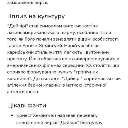
заморожені версії.
Вплив на культуру
"Дайкірі" став символом витонченості та
латиноамериканського шарму, особливо після
того, як його почали замовляти відомі особистості,
такі як Ернест Хемінгуей. Напій уособлює
карибський стиль життя, легкість і витончену
простоту. Його образ активно використовувався в
американських фільмах середини XX століття, що
сприяло формуванню культу "тропічних
коктейлів". До сьогодні "Дайкірі" сприймається як
втілення барної класики з ноткою історичної
автентичності.
Цікаві факти
Ернест Хемінгуей надавав перевагу
спеціальній версії "Дайкірі" без цукру,