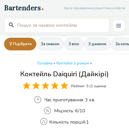
Перейти
База перевірених рецептів коктейлів
до
вмісту
Пошук
Mai
для:
Men
Підібрати
За смаком
З віскі
З джином
За кол
Головна
»
Коктейлі з ромом
»
Коктейль Daiquiri (Дайкірі)
Кількість
Рейтинг:
5
(1 оцінка)
Час приготування:
3 хв.
Міцність:
6/10
Кількість порцій:
1