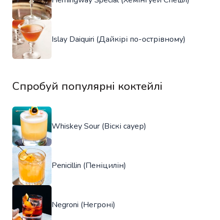
Islay Daiquiri (Дайкірі по-острівному)
Спробуй популярні коктейлі
Whiskey Sour (Віскі сауер)
Penicillin (Пеніцилін)
Negroni (Негроні)