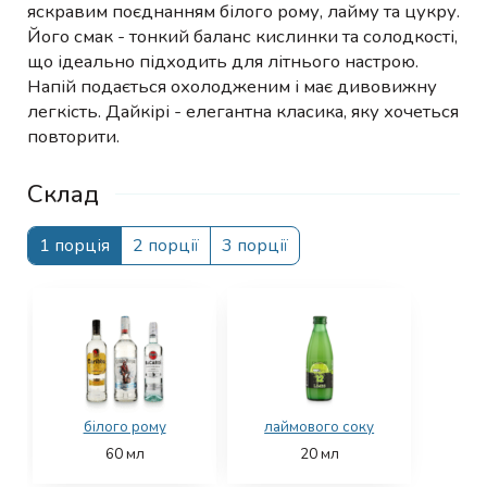
яскравим поєднанням білого рому, лайму та цукру.
Його смак - тонкий баланс кислинки та солодкості,
що ідеально підходить для літнього настрою.
Напій подається охолодженим і має дивовижну
легкість. Дайкірі - елегантна класика, яку хочеться
повторити.
Склад
1 порція
2 порції
3 порції
білого рому
лаймового соку
60
мл
20
мл