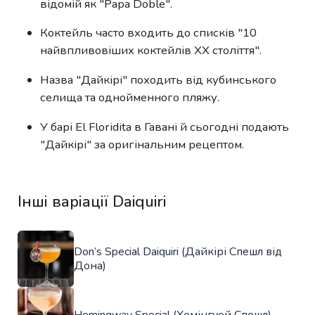
відомій як "Papa Doble".
Коктейль часто входить до списків "10
найвпливовіших коктейлів XX століття".
Назва "Дайкірі" походить від кубинського
селища та однойменного пляжу.
У барі El Floridita в Гавані й сьогодні подають
"Дайкірі" за оригінальним рецептом.
Інші варіації Daiquiri
Don’s Special Daiquiri (Дайкірі Спешл від
Дона)
Hemingway Special (Хемінгуей Спешл)