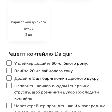
барні ложки дрібного
цукру
2
шт
Рецепт коктейлю Daiquiri
▢
У шейкер додайте
60 мл білого рому
;
▢
Влийте
20 мл лаймового соку
;
▢
Додайте
2 шт барні ложки дрібного цукру
;
▢
Наповніть шейкер льодом і енергійно
струсіть, щоб розчинити цукор і охолодити
коктейль;
▢
Через стрейнер процідіть напій у попередньо