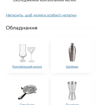
охолоджений коктейльний келих.
Натисніть, щоб додати особисті нотатки
Обладнання
Коктейльний келих
Шейкер
Стрейнер
Джиггер