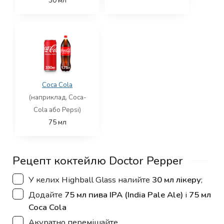
30
мл
Coca Cola
(наприклад, Coca-
Cola або Pepsi)
75
мл
Рецепт коктейлю Doctor Pepper
▢
У келих Highball Glass налийте
30 мл лікеру
;
▢
Додайте
75 мл пива IPA (India Pale Ale)
і
75 мл
Coca Cola
▢
Акуратно перемішайте.