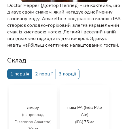
Doctor Pepper (Доктор Пеппер) - це коктейль, що
дивує своїм смаком, який нагадує однойменну
газовану воду. Amaretto в поєднанні з колою і IPA
створює солодко-горіховий, злегка карамельний
смак із хмелевою нотою. Легкий і веселий напій,
що ідеально підходить для вечірок. Здивує
навіть найбільш скептично налаштованих гостей.
Склад
1 порція
2 порції
3 порції
лікеру
пива IPA (India Pale
(наприклад,
Ale)
Disaronno Amaretto)
(IPA)
75
мл