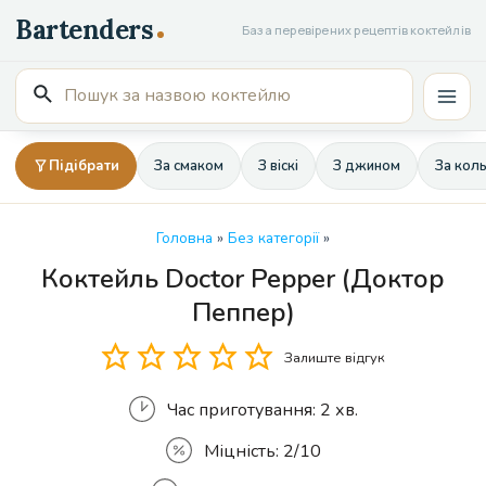
Перейти
База перевірених рецептів коктейлів
до
вмісту
Пошук
Mai
для:
Men
Підібрати
За смаком
З віскі
З джином
За кол
Головна
»
Без категорії
»
Коктейль Doctor Pepper (Доктор
Кількість
Пеппер)
Залиште відгук
Час приготування:
2 хв.
Міцність:
2/10