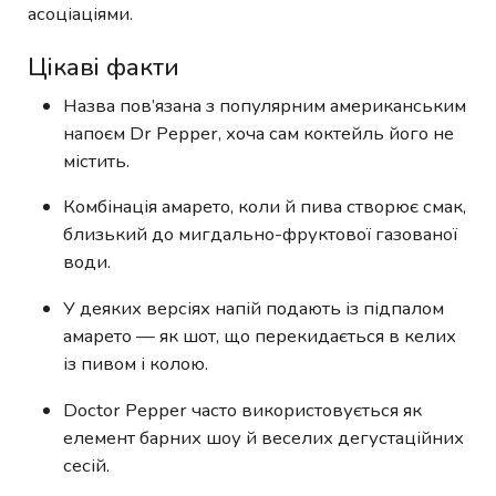
асоціаціями.
Цікаві факти
Назва пов’язана з популярним американським
напоєм Dr Pepper, хоча сам коктейль його не
містить.
Комбінація амарето, коли й пива створює смак,
близький до мигдально-фруктової газованої
води.
У деяких версіях напій подають із підпалом
амарето — як шот, що перекидається в келих
із пивом і колою.
Doctor Pepper часто використовується як
елемент барних шоу й веселих дегустаційних
сесій.