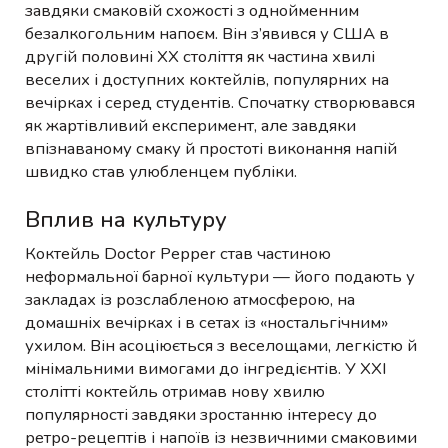
завдяки смаковій схожості з однойменним
безалкогольним напоєм. Він з’явився у США в
другій половині XX століття як частина хвилі
веселих і доступних коктейлів, популярних на
вечірках і серед студентів. Спочатку створювався
як жартівливий експеримент, але завдяки
впізнаваному смаку й простоті виконання напій
швидко став улюбленцем публіки.
Вплив на культуру
Коктейль Doctor Pepper став частиною
неформальної барної культури — його подають у
закладах із розслабленою атмосферою, на
домашніх вечірках і в сетах із «ностальгічним»
ухилом. Він асоціюється з веселощами, легкістю й
мінімальними вимогами до інгредієнтів. У XXI
столітті коктейль отримав нову хвилю
популярності завдяки зростанню інтересу до
ретро-рецептів і напоїв із незвичними смаковими