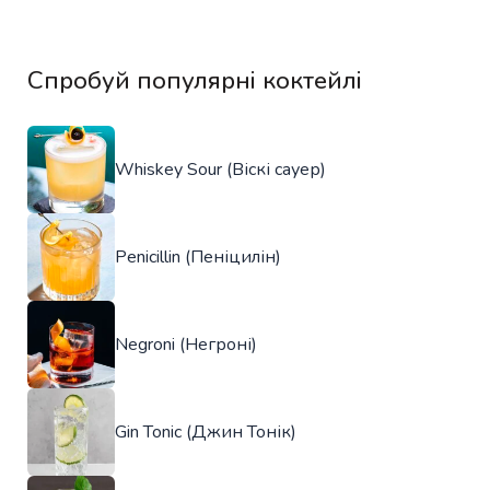
Спробуй популярні коктейлі
Whiskey Sour (Віскі сауер)
Penicillin (Пеніцилін)
Negroni (Негроні)
Gin Tonic (Джин Тонік)