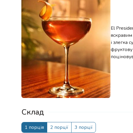
El Presid
яскравим 
і злегка 
фруктову 
поціновув
Склад
1 порція
2 порції
3 порції