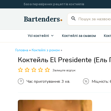
Перейти
База перевірених рецептів коктейлів
до
вмісту
Пошук
для:
Усі коктейлі
Коктейлі за смаком
Кокт
Головна
»
Коктейлі з ромом
»
Коктейль El Presidente (Ель
Залиште відгук
Час приготування:
3 хв.
Міцність: