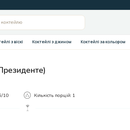
ейлі з віскі
Коктейлі з джином
Коктейлі за кольором
 Президенте)
Кількість
6/10
Кількість порцій:
1