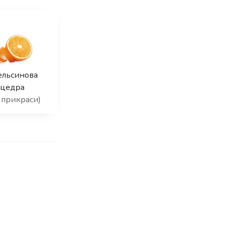
ельсинова
цедра
 прикраси)