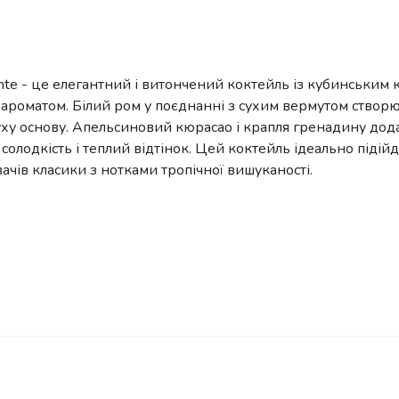
ente - це елегантний і витончений коктейль із кубинським 
ароматом. Білий ром у поєднанні з сухим вермутом створ
суху основу. Апельсиновий кюрасао і крапля гренадину дод
солодкість і теплий відтінок. Цей коктейль ідеально підій
ачів класики з нотками тропічної вишуканості.