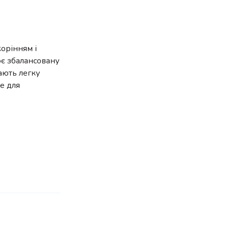
корінням і
ює збалансовану
ають легку
де для