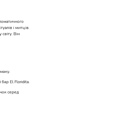
пломатичного
уалів і митців.
світу. Він
маку.
р El Floridita.
ечок серед