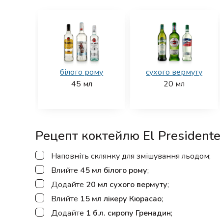
білого рому
сухого вермуту
45
мл
20
мл
Рецепт коктейлю El President
▢
Наповніть склянку для змішування льодом;
▢
Влийте
45 мл білого рому
;
▢
Додайте
20 мл сухого вермуту
;
▢
Влийте
15 мл лікеру Кюрасао
;
▢
Додайте
1 б.л. сиропу Гренадин
;