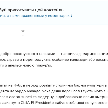
буй приготувати цей коктейль
ілись з нами враженнями у коментарях ↓
 добре поєднується з тапасами — наприклад, маринованим
є страви з морепродуктів, особливо кальмари або восьмин
іти з апельсиновою глазур’ю.
іття на Кубі, в період розквіту столичної барної культури в 
ента Херардо Мачадо, хоча деякі версії пов’язують його з
мволом елегантності та модерну, відображаючи вплив амери
го закону» в США El Presidente набув особливої популярност