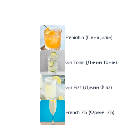
Penicillin (Пеніцилін)
Gin Tonic (Джин Тонік)
Gin Fizz (Джин Фізз)
French 75 (Френч 75)