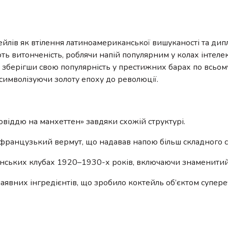
ктейлів як втілення латиноамериканської вишуканості та ди
ь витонченість, роблячи напій популярним у колах інтелект
зберігши свою популярність у престижних барах по всьому 
символізуючи золоту епоху до революції.
віддю на манхеттен» завдяки схожій структурі.
французький вермут, що надавав напою більш складного с
анських клубах 1920–1930-х років, включаючи знаменитий ба
аявних інгредієнтів, що зробило коктейль об’єктом супер