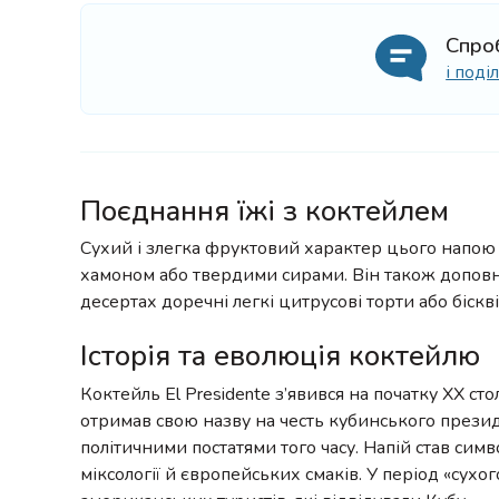
Спро
і под
Поєднання їжі з коктейлем
Сухий і злегка фруктовий характер цього напою
хамоном або твердими сирами. Він також доповню
десертах доречні легкі цитрусові торти або біскв
Історія та еволюція коктейлю
Коктейль El Presidente з’явився на початку XX стол
отримав свою назву на честь кубинського презид
політичними постатями того часу. Напій став си
міксології й європейських смаків. У період «сухо