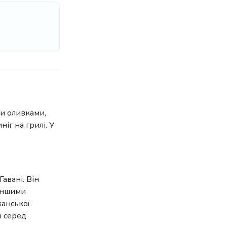
и оливками,
іг на грилі. У
Гавані. Він
 іншими
канської
і серед