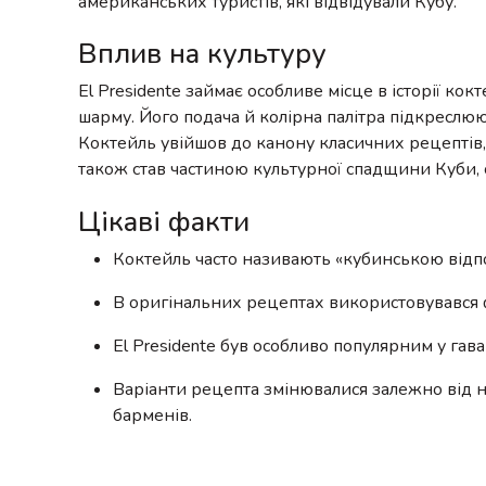
американських туристів, які відвідували Кубу.
Вплив на культуру
El Presidente займає особливе місце в історії ко
шарму. Його подача й колірна палітра підкреслюют
Коктейль увійшов до канону класичних рецептів, 
також став частиною культурної спадщини Куби, 
Цікаві факти
Коктейль часто називають «кубинською відпо
В оригінальних рецептах використовувався 
El Presidente був особливо популярним у гав
Варіанти рецепта змінювалися залежно від н
барменів.