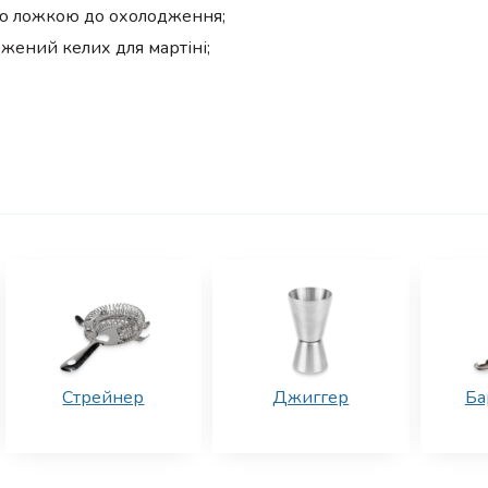
ою ложкою до охолодження;
жений келих для мартіні;
Стрейнер
Джиггер
Ба