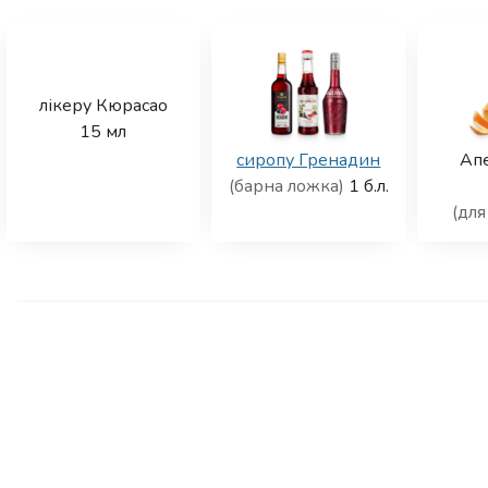
лікеру Кюрасао
15
мл
сиропу Гренадин
Ап
(барна ложка)
1
б.л.
(для
e