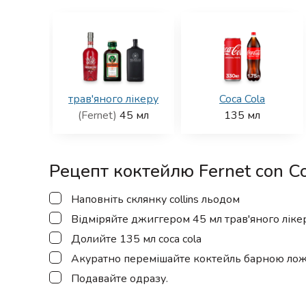
трав'яного лікеру
Coca Cola
(Fernet)
45
мл
135
мл
Рецепт коктейлю Fernet con Co
▢
Наповніть склянку collins льодом
▢
Відміряйте джиггером 45 мл трав'яного лікер
▢
Долийте 135 мл coca cola
▢
Акуратно перемішайте коктейль барною лож
▢
Подавайте одразу.