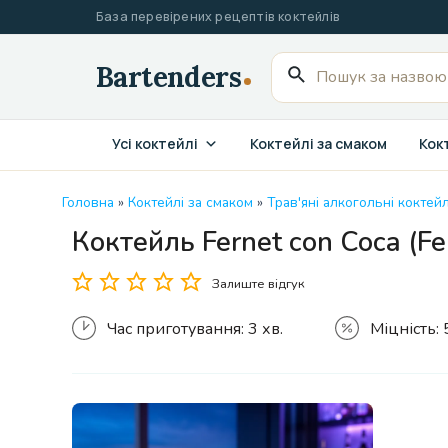
Перейти
База перевірених рецептів коктейлів
до
вмісту
Пошук
для:
Усі коктейлі
Коктейлі за смаком
Кокт
Головна
»
Коктейлі за смаком
»
Трав'яні алкогольні коктейл
Коктейль Fernet con Coca (Fe
Залиште відгук
Час приготування:
3 хв.
Міцність: