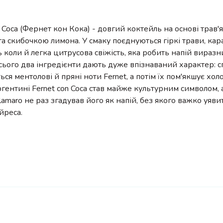
n Coca (Фернет кон Кока) - довгий коктейль на основі трав'я
 та скибочкою лимона. У смаку поєднуються гіркі трави, ка
ь коли й легка цитрусова свіжість, яка робить напій вираз
сього два інгредієнти дають дуже впізнаваний характер: 
ься ментолові й пряні ноти Fernet, а потім їх пом'якшує хо
ргентині Fernet con Coca став майже культурним символом,
lamaro не раз згадував його як напій, без якого важко уяви
йреса.