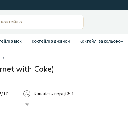
ейлі з віскі
Коктейлі з джином
Коктейлі за кольором
і
»
rnet with Coke)
Кількість
5/10
Кількість порцій:
1