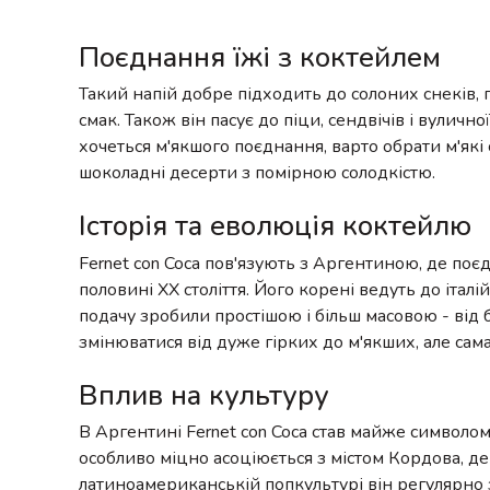
Поєднання їжі з коктейлем
Такий напій добре підходить до солоних снеків, г
смак. Також він пасує до піци, сендвічів і вуличн
хочеться м'якшого поєднання, варто обрати м'як
шоколадні десерти з помірною солодкістю.
Історія та еволюція коктейлю
Fernet con Coca пов'язують з Аргентиною, де поєд
половині XX століття. Його корені ведуть до італ
подачу зробили простішою і більш масовою - від 
змінюватися від дуже гірких до м'якших, але сам
Вплив на культуру
В Аргентині Fernet con Coca став майже символом
особливо міцно асоціюється з містом Кордова, де
латиноамериканській попкультурі він регулярно з'