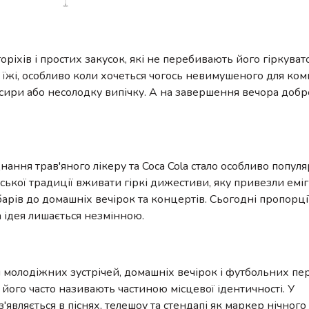
оріхів і простих закусок, які не перебивають його гіркува
ої їжі, особливо коли хочеться чогось невимушеного для ком
і сири або несолодку випічку. А на завершення вечора до
нання трав'яного лікеру та Coca Cola стало особливо попул
ійської традиції вживати гіркі дижестиви, яку привезли емі
барів до домашніх вечірок та концертів. Сьогодні пропорц
а ідея лишається незмінною.
 молодіжних зустрічей, домашніх вечірок і футбольних пер
 його часто називають частиною місцевої ідентичності. У
являється в піснях, телешоу та стендапі як маркер нічного