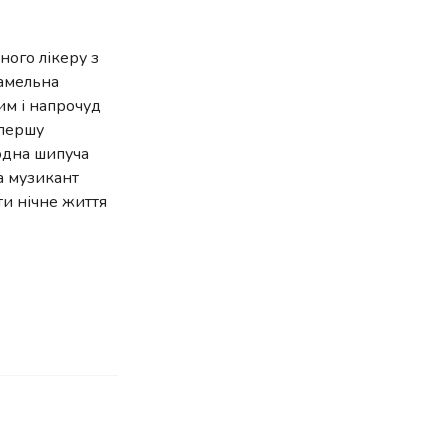
ного лікеру з
рамельна
ним і напрочуд
спершу
лодна шипуча
 а музикант
ти нічне життя