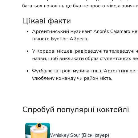
багатьох поколінь це був не просто мікс, а звичн
Цікаві факти
Аргентинський музикант Andrés Calamaro не р
нічного Буенос-Айреса.
У Кордові місцеві радіоведучі та телеведучі 
назви, щоб викликати образ студентських ве
Футболістів і рок-музикантів в Аргентині ре
улюблену команду чи район міста.
Спробуй популярні коктейлі
Whiskey Sour (Віскі сауер)