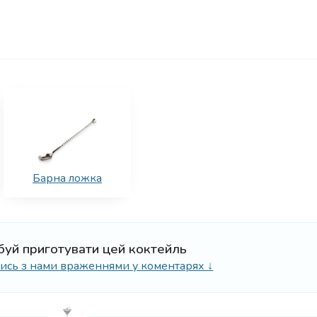
Барна ложка
буй приготувати цей коктейль
ілись з нами враженнями у коментарях ↓