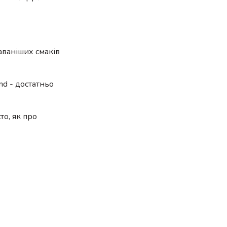
аваніших смаків
nd - достатньо
то, як про