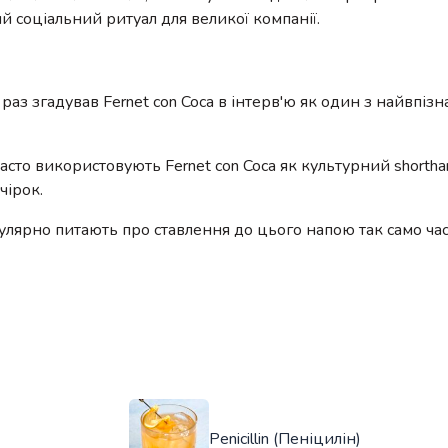
ий соціальний ритуал для великої компанії.
аз згадував Fernet con Coca в інтерв'ю як один з найвпізн
часто використовують Fernet con Coca як культурний shortha
чірок.
гулярно питають про ставлення до цього напою так само час
Penicillin (Пеніцилін)