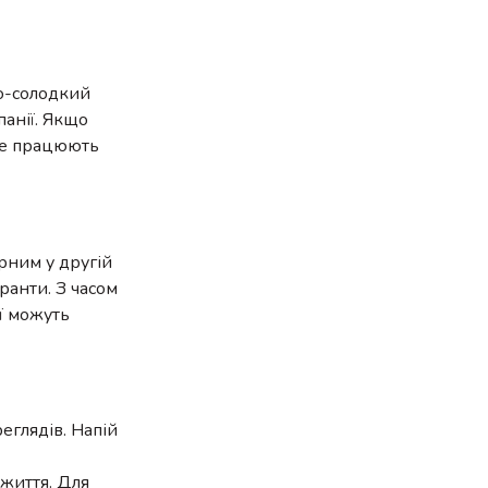
то-солодкий
панії. Якщо
бре працюють
ярним у другій
гранти. З часом
ії можуть
еглядів. Напій
 життя. Для