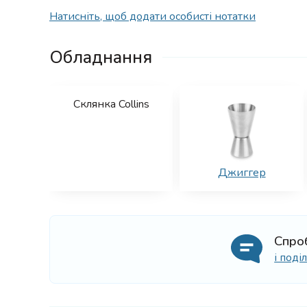
Натисніть, щоб додати особисті нотатки
Обладнання
Склянка Collins
Джиггер
Спро
і под