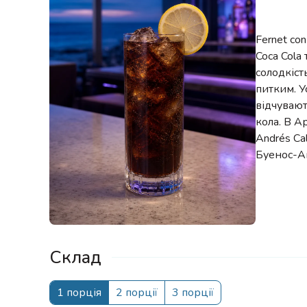
Fernet co
Coca Cola
солодкіст
питким. У
відчувают
кола. В А
Andrés Ca
Буенос-А
Склад
1 порція
2 порції
3 порції