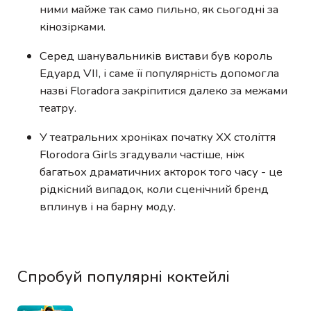
ними майже так само пильно, як сьогодні за
кінозірками.
Серед шанувальників вистави був король
Едуард VII, і саме її популярність допомогла
назві Floradora закріпитися далеко за межами
театру.
У театральних хроніках початку XX століття
Florodora Girls згадували частіше, ніж
багатьох драматичних акторок того часу - це
рідкісний випадок, коли сценічний бренд
вплинув і на барну моду.
Спробуй популярні коктейлі