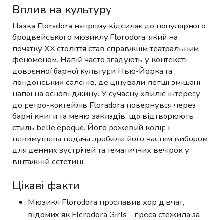
Вплив на культуру
Назва Floradora напряму відсилає до популярного
бродвейського мюзиклу Florodora, який на
початку XX століття став справжнім театральним
феноменом. Напій часто згадують у контексті
довоєнної барної культури Нью-Йорка та
лондонських салонів, де цінували легші змішані
напої на основі джину. У сучасну хвилю інтересу
до ретро-коктейлів Floradora повернувся через
барні книги та меню закладів, що відтворюють
стиль belle epoque. Його рожевий колір і
невимушена подача зробили його частим вибором
для денних зустрічей та тематичних вечірок у
вінтажній естетиці.
Цікаві факти
Мюзикл Florodora прославив хор дівчат,
відомих як Florodora Girls - преса стежила за