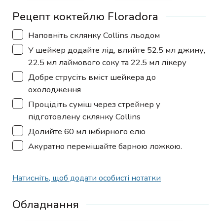
Рецепт коктейлю Floradora
▢
Наповніть склянку Collins льодом
▢
У шейкер додайте лід, влийте 52.5 мл джину,
22.5 мл лаймового соку та 22.5 мл лікеру
▢
Добре струсіть вміст шейкера до
охолодження
▢
Процідіть суміш через стрейнер у
підготовлену склянку Collins
▢
Долийте 60 мл імбирного елю
▢
Акуратно перемішайте барною ложкою.
Натисніть, щоб додати особисті нотатки
Обладнання