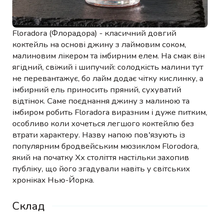
Floradora (Флорадора) - класичний довгий
коктейль на основі джину з лаймовим соком,
малиновим лікером та імбирним елем. На смак він
ягідний, свіжий і шипучий: солодкість малини тут
не перевантажує, бо лайм додає чітку кислинку, а
імбирний ель приносить пряний, сухуватий
відтінок. Саме поєднання джину з малиною та
імбиром робить Floradora виразним і дуже питким,
особливо коли хочеться легшого коктейлю без
втрати характеру. Назву напою пов'язують із
популярним бродвейським мюзиклом Florodora,
який на початку Хх століття настільки захопив
публіку, що його згадували навіть у світських
хроніках Нью-Йорка.
Склад