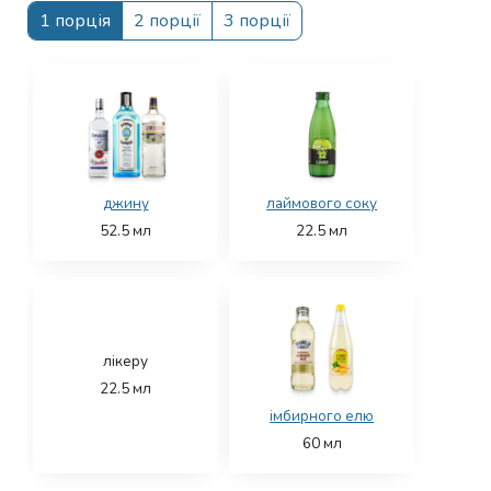
1 порція
2 порції
3 порції
джину
лаймового соку
52.5
мл
22.5
мл
лікеру
22.5
мл
імбирного елю
60
мл