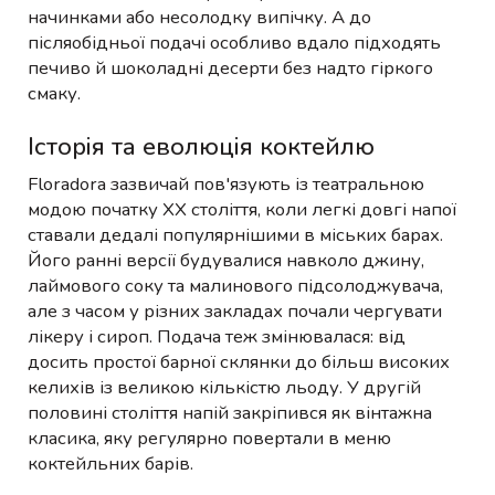
начинками або несолодку випічку. А до
післяобідньої подачі особливо вдало підходять
печиво й шоколадні десерти без надто гіркого
смаку.
Історія та еволюція коктейлю
Floradora зазвичай пов'язують із театральною
модою початку XX століття, коли легкі довгі напої
ставали дедалі популярнішими в міських барах.
Його ранні версії будувалися навколо джину,
лаймового соку та малинового підсолоджувача,
але з часом у різних закладах почали чергувати
лікеру і сироп. Подача теж змінювалася: від
досить простої барної склянки до більш високих
келихів із великою кількістю льоду. У другій
половині століття напій закріпився як вінтажна
класика, яку регулярно повертали в меню
коктейльних барів.