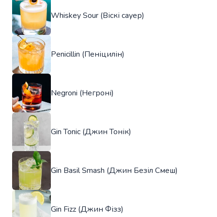
Whiskey Sour (Віскі сауер)
Penicillin (Пеніцилін)
Negroni (Негроні)
Gin Tonic (Джин Тонік)
Gin Basil Smash (Джин Безіл Смеш)
Gin Fizz (Джин Фізз)