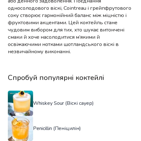
або денного задоволення. Поєднання
односолодового віскі, Cointreau і грейпфрутового
соку створює гармонійний баланс між міцністю і
фруктовими акцентами. Цей коктейль стане
чудовим вибором для тих, хто шукає витончені
смаки й хоче насолодитися м’якими й
освіжаючими нотками шотландського віскі в
незвичайному виконанні.
Спробуй популярні коктейлі
Whiskey Sour (Віскі сауер)
Penicillin (Пеніцилін)