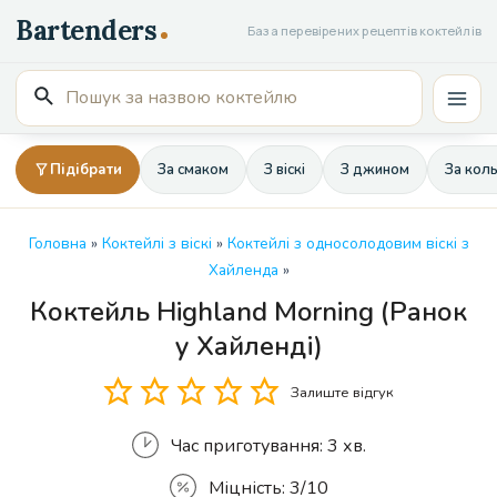
Перейти
База перевірених рецептів коктейлів
до
вмісту
Пошук
Mai
для:
Men
Підібрати
За смаком
З віскі
З джином
За кол
Головна
»
Коктейлі з віскі
»
Коктейлі з односолодовим віскі з
Хайленда
»
Коктейль Highland Morning (Ранок
Кількість
у Хайленді)
Залиште відгук
Час приготування:
3 хв.
Міцність:
3/10