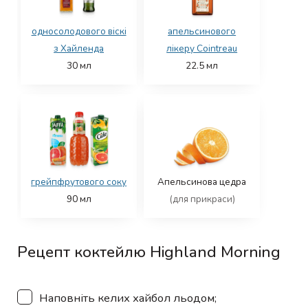
односолодового віскі
апельсинового
з Хайленда
лікеру Cointreau
30
мл
22.5
мл
грейпфрутового соку
Апельсинова цедра
90
мл
(для прикраси)
Рецепт коктейлю Highland Morning
▢
Наповніть келих хайбол льодом;