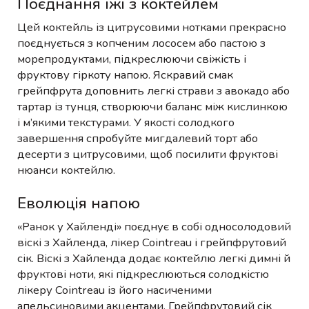
Поєднання їжі з коктейлем
Цей коктейль із цитрусовими нотками прекрасно
поєднується з копченим лососем або пастою з
морепродуктами, підкреслюючи свіжість і
фруктову гіркоту напою. Яскравий смак
грейпфрута доповнить легкі страви з авокадо або
тартар із тунця, створюючи баланс між кислинкою
і м’якими текстурами. У якості солодкого
завершення спробуйте мигдалевий торт або
десерти з цитрусовими, щоб посилити фруктові
нюанси коктейлю.
Еволюція напою
«Ранок у Хайленді» поєднує в собі односолодовий
віскі з Хайленда, лікер Cointreau і грейпфрутовий
сік. Віскі з Хайленда додає коктейлю легкі димні й
фруктові ноти, які підкреслюються солодкістю
лікеру Cointreau із його насиченими
апельсиновими акцентами. Грейпфрутовий сік