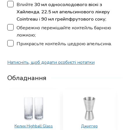
▢
Влийте
30 мл односолодового віскі з
Хайленда
,
22.5 мл апельсинового лікеру
Cointreau
і
90 мл грейпфрутового соку
;
▢
Обережно перемішайте коктейль барною
ложкою;
▢
Прикрасьте коктейль цедрою апельсина.
Натисніть, щоб додати особисті нотатки
Обладнання
Келих Highball Glass
Джиггер