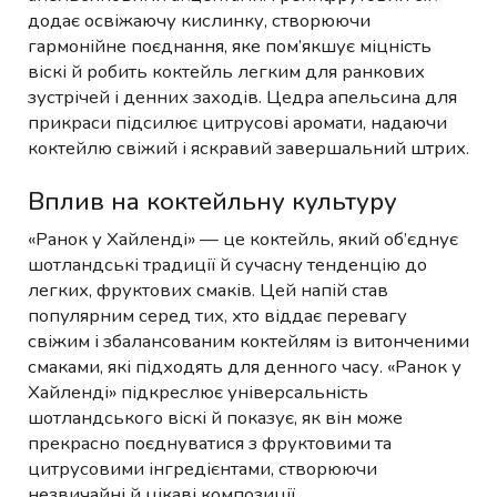
додає освіжаючу кислинку, створюючи
гармонійне поєднання, яке пом’якшує міцність
віскі й робить коктейль легким для ранкових
зустрічей і денних заходів. Цедра апельсина для
прикраси підсилює цитрусові аромати, надаючи
коктейлю свіжий і яскравий завершальний штрих.
Вплив на коктейльну культуру
«Ранок у Хайленді» — це коктейль, який об’єднує
шотландські традиції й сучасну тенденцію до
легких, фруктових смаків. Цей напій став
популярним серед тих, хто віддає перевагу
свіжим і збалансованим коктейлям із витонченими
смаками, які підходять для денного часу. «Ранок у
Хайленді» підкреслює універсальність
шотландського віскі й показує, як він може
прекрасно поєднуватися з фруктовими та
цитрусовими інгредієнтами, створюючи
незвичайні й цікаві композиції.