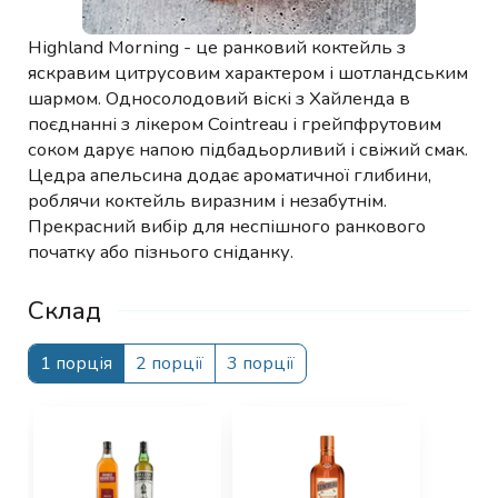
Highland Morning - це ранковий коктейль з
яскравим цитрусовим характером і шотландським
шармом. Односолодовий віскі з Хайленда в
поєднанні з лікером Cointreau і грейпфрутовим
соком дарує напою підбадьорливий і свіжий смак.
Цедра апельсина додає ароматичної глибини,
роблячи коктейль виразним і незабутнім.
Прекрасний вибір для неспішного ранкового
початку або пізнього сніданку.
Склад
1 порція
2 порції
3 порції