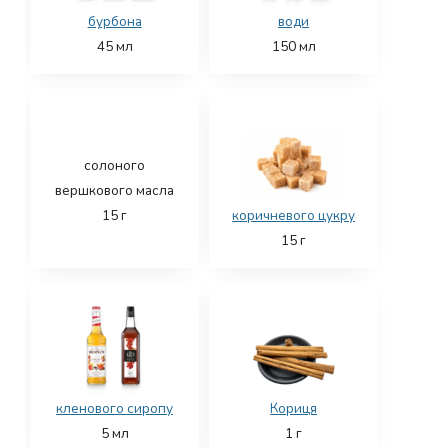
бурбона
води
45
мл
150
мл
солоного
вершкового масла
15
г
коричневого цукру
15
г
кленового сиропу
Кориця
5
мл
1
г