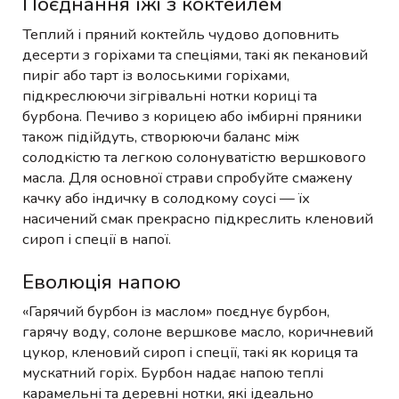
Поєднання їжі з коктейлем
Теплий і пряний коктейль чудово доповнить
десерти з горіхами та спеціями, такі як пекановий
пиріг або тарт із волоськими горіхами,
підкреслюючи зігрівальні нотки кориці та
бурбона. Печиво з корицею або імбирні пряники
також підійдуть, створюючи баланс між
солодкістю та легкою солонуватістю вершкового
масла. Для основної страви спробуйте смажену
качку або індичку в солодкому соусі — їх
насичений смак прекрасно підкреслить кленовий
сироп і спеції в напої.
Еволюція напою
«Гарячий бурбон із маслом» поєднує бурбон,
гарячу воду, солоне вершкове масло, коричневий
цукор, кленовий сироп і спеції, такі як кориця та
мускатний горіх. Бурбон надає напою теплі
карамельні та деревні нотки, які ідеально