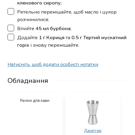
кленового сиропу
;
▢
Ретельно перемішайте, щоб масло і цукор
розчинилися;
▢
Влийте
45 мл бурбона
;
▢
Додайте
1 г Кориця
та
0.5 г Тертий мускатний
горіх
і знову перемішайте.
Натисніть, щоб додати особисті нотатки
Обладнання
Келих для кави
Джиггер