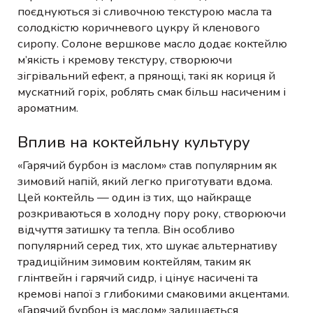
поєднуються зі сливочною текстурою масла та
солодкістю коричневого цукру й кленового
сиропу. Солоне вершкове масло додає коктейлю
м’якість і кремову текстуру, створюючи
зігрівальний ефект, а прянощі, такі як кориця й
мускатний горіх, роблять смак більш насиченим і
ароматним.
Вплив на коктейльну культуру
«Гарячий бурбон із маслом» став популярним як
зимовий напій, який легко приготувати вдома.
Цей коктейль — один із тих, що найкраще
розкриваються в холодну пору року, створюючи
відчуття затишку та тепла. Він особливо
популярний серед тих, хто шукає альтернативу
традиційним зимовим коктейлям, таким як
глінтвейн і гарячий сидр, і цінує насичені та
кремові напої з глибокими смаковими акцентами.
«Гарячий бурбон із маслом» залишається