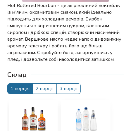
Hot Buttered Bourbon - це зігрівальний коктейль
із м'яким, оксамитовим смаком, який ідеально
підходить для холодних вечорів. Бурбон
змішується з коричневим цукром, кленовим
сиропом і дрібкою спецій, створюючи насичений
аромат. Вершкове масло надає напою дивовижну
кремову текстуру і робить його ще більш
зігріваючим. Спробуйте його, загорнувшись у
плед, і дозвольте собі насолодитися затишком.
Склад
1 порція
2 порції
3 порції