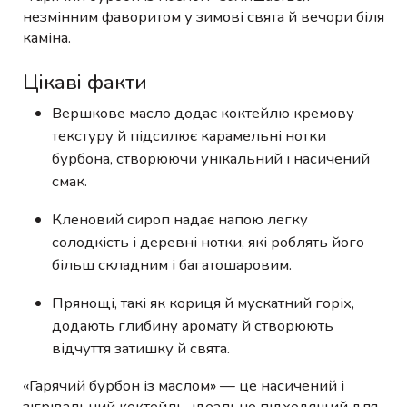
незмінним фаворитом у зимові свята й вечори біля
каміна.
Цікаві факти
Вершкове масло додає коктейлю кремову
текстуру й підсилює карамельні нотки
бурбона, створюючи унікальний і насичений
смак.
Кленовий сироп надає напою легку
солодкість і деревні нотки, які роблять його
більш складним і багатошаровим.
Прянощі, такі як кориця й мускатний горіх,
додають глибину аромату й створюють
відчуття затишку й свята.
«Гарячий бурбон із маслом» — це насичений і
зігрівальний коктейль, ідеально підходящий для