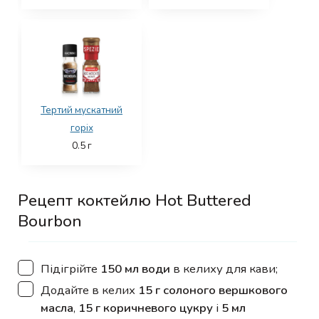
Тертий мускатний
горіх
0.5
г
Рецепт коктейлю Hot Buttered
Bourbon
▢
Підігрійте
150 мл води
в келиху для кави;
▢
Додайте в келих
15 г солоного вершкового
масла
,
15 г коричневого цукру
і
5 мл