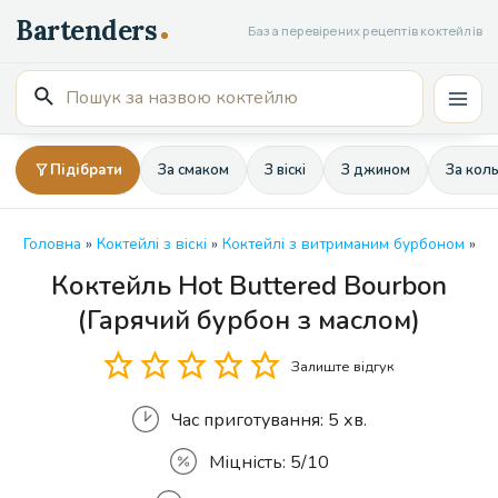
Перейти
База перевірених рецептів коктейлів
до
вмісту
Пошук
Mai
для:
Men
Підібрати
За смаком
З віскі
З джином
За кол
Головна
»
Коктейлі з віскі
»
Коктейлі з витриманим бурбоном
»
Коктейль Hot Buttered Bourbon
Кількість
(Гарячий бурбон з маслом)
Залиште відгук
Час приготування:
5 хв.
Міцність:
5/10