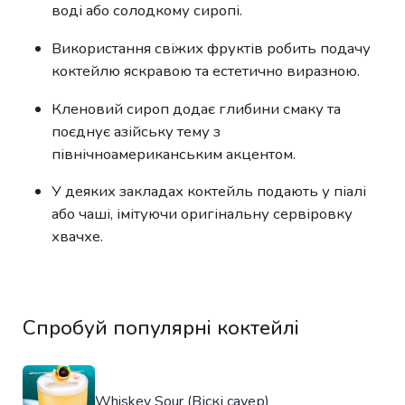
воді або солодкому сиропі.
Використання свіжих фруктів робить подачу
коктейлю яскравою та естетично виразною.
Кленовий сироп додає глибини смаку та
поєднує азійську тему з
північноамериканським акцентом.
У деяких закладах коктейль подають у піалі
або чаші, імітуючи оригінальну сервіровку
хвачхе.
Спробуй популярні коктейлі
Whiskey Sour (Віскі сауер)