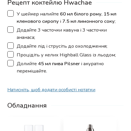
Рецепт коктейлю Hwachae
▢
У шейкер налийте
60 мл білого рому
,
15 мл
кленового сиропу
і
7.5 мл лимонного соку
;
▢
Додайте 3 часточки кавуна і 3 часточки
ананаса;
▢
Додайте лід і струсіть до охолодження;
▢
Процідіть у келих Highball Glass із льодом;
▢
Долийте
45 мл пива Pilsner
і акуратно
перемішайте.
Натисніть, щоб додати особисті нотатки
Обладнання