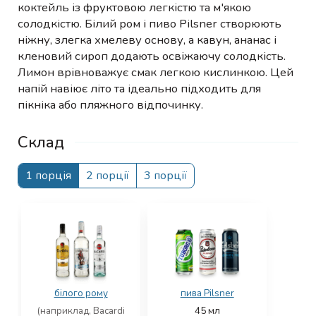
коктейль із фруктовою легкістю та м'якою
солодкістю. Білий ром і пиво Pilsner створюють
ніжну, злегка хмелеву основу, а кавун, ананас і
кленовий сироп додають освіжаючу солодкість.
Лимон врівноважує смак легкою кислинкою. Цей
напій навіює літо та ідеально підходить для
пікніка або пляжного відпочинку.
Склад
1 порція
2 порції
3 порції
білого рому
пива Pilsner
(наприклад, Bacardi
45
мл