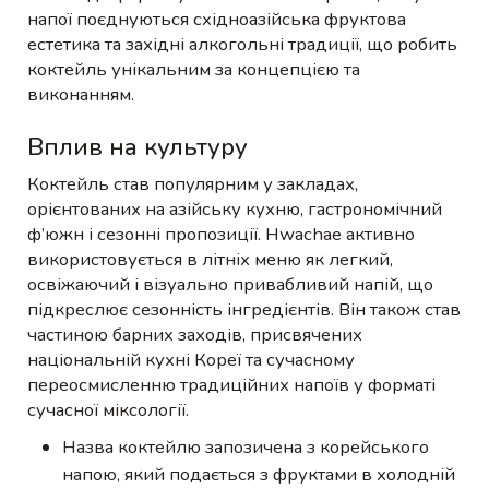
напої поєднуються східноазійська фруктова
естетика та західні алкогольні традиції, що робить
коктейль унікальним за концепцією та
виконанням.
Вплив на культуру
Коктейль став популярним у закладах,
орієнтованих на азійську кухню, гастрономічний
ф’южн і сезонні пропозиції. Hwachae активно
використовується в літніх меню як легкий,
освіжаючий і візуально привабливий напій, що
підкреслює сезонність інгредієнтів. Він також став
частиною барних заходів, присвячених
національній кухні Кореї та сучасному
переосмисленню традиційних напоїв у форматі
сучасної міксології.
Назва коктейлю запозичена з корейського
напою, який подається з фруктами в холодній