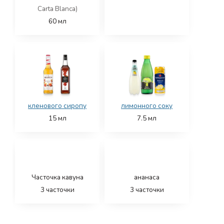
Carta Blanca)
60
мл
кленового сиропу
лимонного соку
15
мл
7.5
мл
Часточка кавуна
ананаса
3
часточки
3
часточки