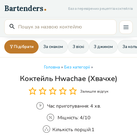
Перейти
База перевірених рецептів коктейлів
до
вмісту
Пошук
Mai
для:
Men
Підібрати
За смаком
З віскі
З джином
За кол
Головна
»
Без категорії
»
Коктейль Hwachae (Хвачхе)
Кількість
Залиште відгук
Час приготування:
4 хв.
Міцність:
4/10
Кількість порцій:
1