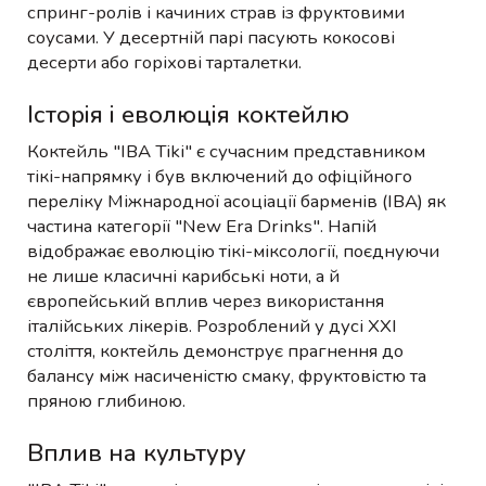
спринг-ролів і качиних страв із фруктовими
соусами. У десертній парі пасують кокосові
десерти або горіхові тарталетки.
Історія і еволюція коктейлю
Коктейль "IBA Tiki" є сучасним представником
тікі-напрямку і був включений до офіційного
переліку Міжнародної асоціації барменів (IBA) як
частина категорії "New Era Drinks". Напій
відображає еволюцію тікі-міксології, поєднуючи
не лише класичні карибські ноти, а й
європейський вплив через використання
італійських лікерів. Розроблений у дусі XXI
століття, коктейль демонструє прагнення до
балансу між насиченістю смаку, фруктовістю та
пряною глибиною.
Вплив на культуру