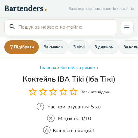
Перейти
База перевірених рецептів коктейлів
до
вмісту
Пошук
Mai
для:
Men
Підібрати
За смаком
З віскі
З джином
За кол
Головна
»
Коктейлі з ромом
»
Коктейль IBA Tiki (Іба Тікі)
Кількість
Залиште відгук
Час приготування:
5 хв.
Міцність:
4/10
Кількість порцій:
1