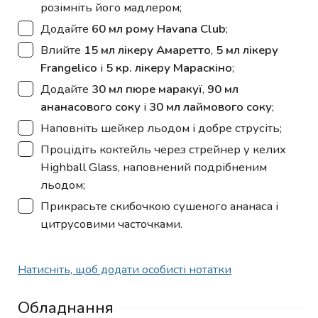
розімніть його мадлером;
▢
Додайте
60 мл рому Havana Club
;
▢
Влийте
15 мл лікеру Амаретто
,
5 мл лікеру
Frangelico
і
5 кр. лікеру Мараскіно
;
▢
Додайте
30 мл пюре маракуї
,
90 мл
ананасового соку
і
30 мл лаймового соку
;
▢
Наповніть шейкер льодом і добре струсіть;
▢
Процідіть коктейль через стрейнер у келих
Highball Glass, наповнений подрібненим
льодом;
▢
Прикрасьте скибочкою сушеного ананаса і
цитрусовими часточками.
Натисніть, щоб додати особисті нотатки
Обладнання