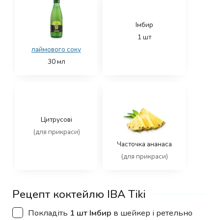
Імбир
1
шт
лаймового соку
30
мл
Цитрусові
(для прикраси)
Часточка ананаса
(для прикраси)
Рецепт коктейлю IBA Tiki
▢
Покладіть
1 шт Імбир
в шейкер і ретельно