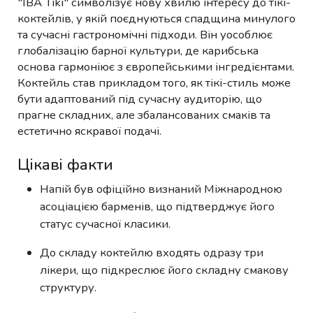
"IBA Tiki" символізує нову хвилю інтересу до тікі-
коктейлів, у якій поєднуються спадщина минулого
та сучасні гастрономічні підходи. Він уособлює
глобалізацію барної культури, де карибська
основа гармоніює з європейськими інгредієнтами.
Коктейль став прикладом того, як тікі-стиль може
бути адаптований під сучасну аудиторію, що
прагне складних, але збалансованих смаків та
естетично яскравої подачі.
Цікаві факти
Напій був офіційно визнаний Міжнародною
асоціацією барменів, що підтверджує його
статус сучасної класики.
До складу коктейлю входять одразу три
лікери, що підкреслює його складну смакову
структуру.