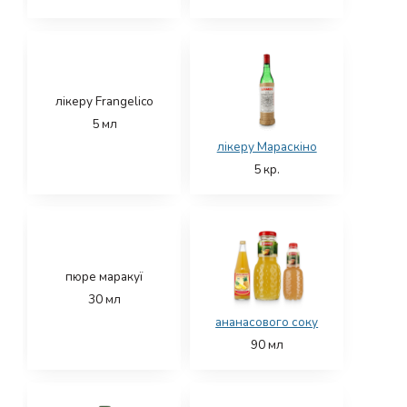
лікеру Frangelico
5
мл
лікеру Мараскіно
5
кр.
пюре маракуї
30
мл
ананасового соку
90
мл