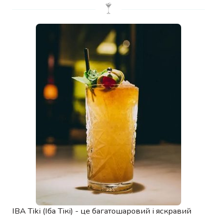
IBA Tiki (Іба Тікі) - це багатошаровий і яскравий