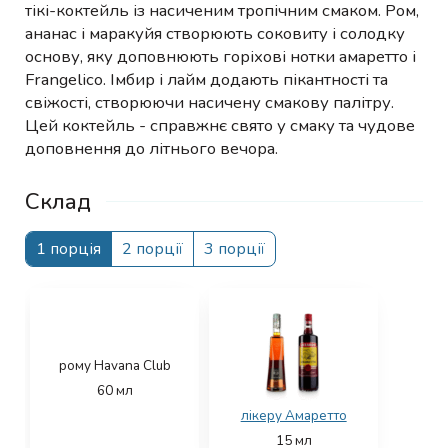
тікі-коктейль із насиченим тропічним смаком. Ром,
ананас і маракуйя створюють соковиту і солодку
основу, яку доповнюють горіхові нотки амаретто і
Frangelico. Імбир і лайм додають пікантності та
свіжості, створюючи насичену смакову палітру.
Цей коктейль - справжнє свято у смаку та чудове
доповнення до літнього вечора.
Склад
1 порція
2 порції
3 порції
рому Havana Club
60
мл
лікеру Амаретто
15
мл