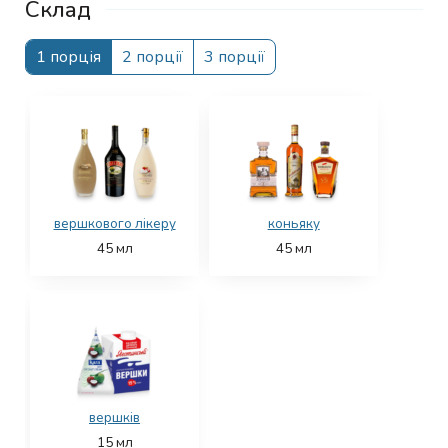
Склад
1 порція
2 порції
3 порції
вершкового лікеру
коньяку
45
мл
45
мл
вершків
15
мл