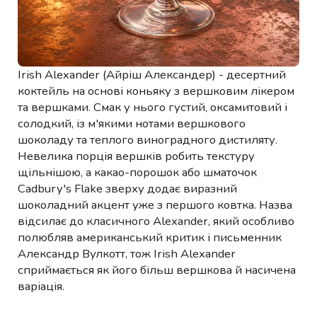
Irish Alexander (Айріш Александер) - десертний
коктейль на основі коньяку з вершковим лікером
та вершками. Смак у нього густий, оксамитовий і
солодкий, із м'якими нотами вершкового
шоколаду та теплого виноградного дистиляту.
Невелика порція вершків робить текстуру
щільнішою, а какао-порошок або шматочок
Cadbury's Flake зверху додає виразний
шоколадний акцент уже з першого ковтка. Назва
відсилає до класичного Alexander, який особливо
полюбляв американський критик і письменник
Александр Вулкотт, тож Irish Alexander
сприймається як його більш вершкова й насичена
варіація.