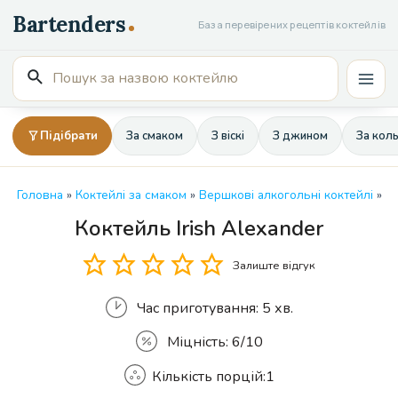
Перейти
База перевірених рецептів коктейлів
до
вмісту
Пошук
Mai
для:
Men
Підібрати
За смаком
З віскі
З джином
За кол
Головна
»
Коктейлі за смаком
»
Вершкові алкогольні коктейлі
»
Коктейль Irish Alexander
Кількість
Залиште відгук
Час приготування:
5 хв.
Міцність:
6/10
Кількість порцій:
1