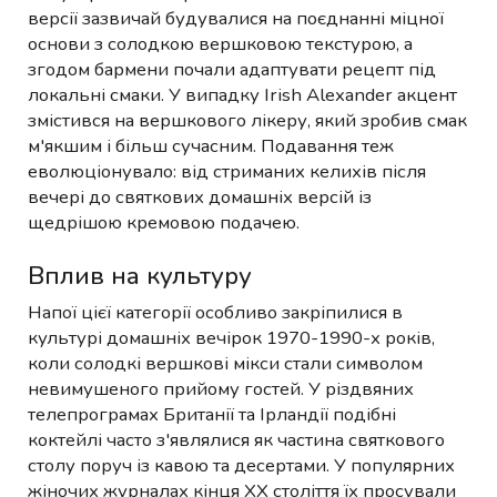
версії зазвичай будувалися на поєднанні міцної
основи з солодкою вершковою текстурою, а
згодом бармени почали адаптувати рецепт під
локальні смаки. У випадку Irish Alexander акцент
змістився на вершкового лікеру, який зробив смак
м'якшим і більш сучасним. Подавання теж
еволюціонувало: від стриманих келихів після
вечері до святкових домашніх версій із
щедрішою кремовою подачею.
Вплив на культуру
Напої цієї категорії особливо закріпилися в
культурі домашніх вечірок 1970-1990-х років,
коли солодкі вершкові мікси стали символом
невимушеного прийому гостей. У різдвяних
телепрограмах Британії та Ірландії подібні
коктейлі часто з'являлися як частина святкового
столу поруч із кавою та десертами. У популярних
жіночих журналах кінця XX століття їх просували