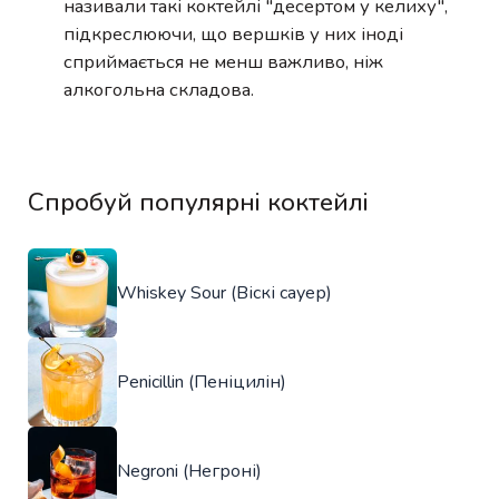
називали такі коктейлі "десертом у келиху",
підкреслюючи, що вершків у них іноді
сприймається не менш важливо, ніж
алкогольна складова.
Спробуй популярні коктейлі
Whiskey Sour (Віскі сауер)
Penicillin (Пеніцилін)
Negroni (Негроні)