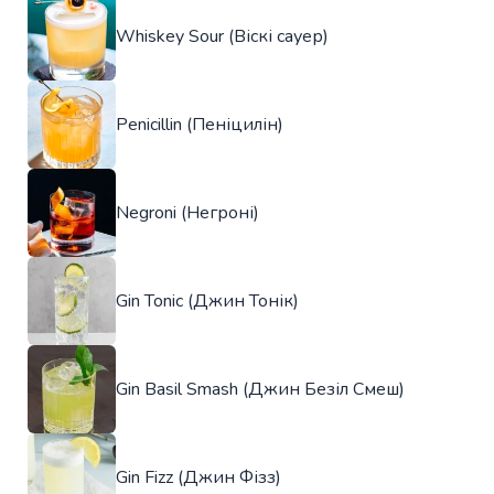
Whiskey Sour (Віскі сауер)
Penicillin (Пеніцилін)
Negroni (Негроні)
Gin Tonic (Джин Тонік)
Gin Basil Smash (Джин Безіл Смеш)
Gin Fizz (Джин Фізз)