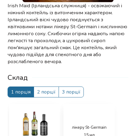
Irish Maid (Ірландська служниця) - освіжаючий і
ніжний коктейль із витонченим характером.
Ірландський віскі чудово поєднується з
квітковими нотами лікеру St-Germain і кислинкою
лимонного соку. Скибочки огірка надають напою
легкості та прохолоди, а цукровий сироп
пом'якшує загальний смак. Це коктейль, який
чудово підійде для спекотного дня або
розслабленого вечора.
Склад
1 порція
2 порції
3 порції
лікеру St-Germain
15
мл