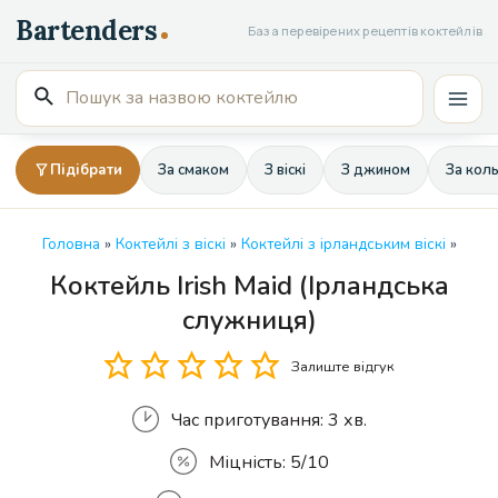
Перейти
База перевірених рецептів коктейлів
до
вмісту
Пошук
Mai
для:
Men
Підібрати
За смаком
З віскі
З джином
За кол
Головна
»
Коктейлі з віскі
»
Коктейлі з ірландським віскі
»
Коктейль Irish Maid (Ірландська
Кількість
служниця)
Залиште відгук
Час приготування:
3 хв.
Міцність:
5/10