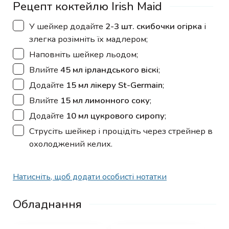
Рецепт коктейлю Irish Maid
▢
У шейкер додайте
2-3 шт. скибочки огірка
і
злегка розімніть їх мадлером;
▢
Наповніть шейкер льодом;
▢
Влийте
45 мл ірландського віскі
;
▢
Додайте
15 мл лікеру St-Germain
;
▢
Влийте
15 мл лимонного соку
;
▢
Додайте
10 мл цукрового сиропу
;
▢
Струсіть шейкер і процідіть через стрейнер в
охолоджений келих.
Натисніть, щоб додати особисті нотатки
Обладнання