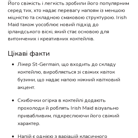
Його свіжість і легкість зробили його популярним
серед тих, хто надає перевагу напоям із меншою
міцністю та складною смаковою структурою. Irish
Maid також уособлює новий підхід до
ірландського віскі, який стає основою для
витончених і креативних коктейлів.
Цікаві факти
Лікер St-Germain, що входить до складу
коктейлю, виробляється зі свіжих квіток
бузини, що надає напою ніжний квітковий
акцент.
Скибочки огірка в коктейлі додають
прохолоди й роблять Irish Maid візуально
привабливим, підкреслюючи його свіжий
характер.
Напій є однією з варіацій класичного