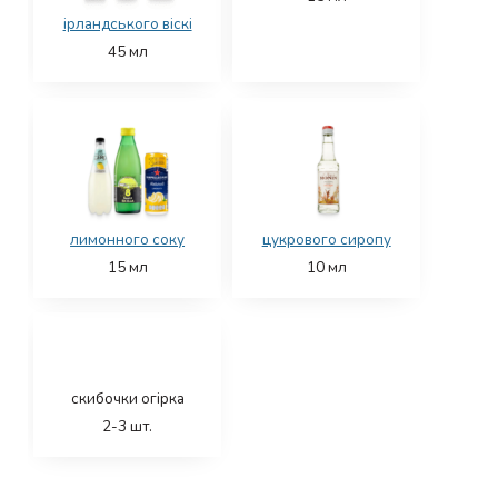
ірландського віскі
45
мл
лимонного соку
цукрового сиропу
15
мл
10
мл
скибочки огірка
2-3
шт.