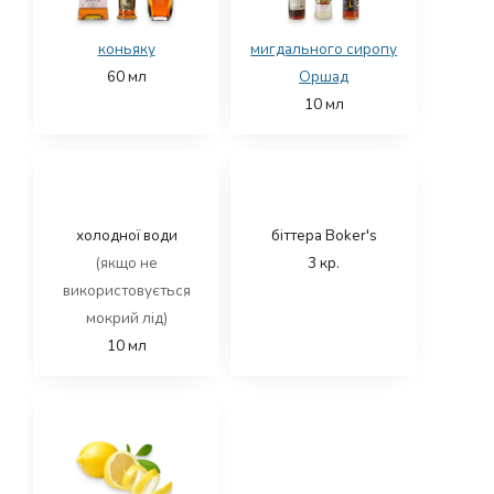
коньяку
мигдального сиропу
60
мл
Оршад
10
мл
холодної води
біттера Boker's
(якщо не
3
кр.
використовується
мокрий лід)
10
мл