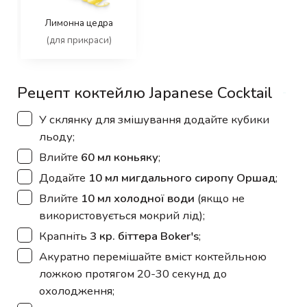
Лимонна цедра
(для прикраси)
Рецепт коктейлю Japanese Cocktail
▢
У склянку для змішування додайте кубики
льоду;
▢
Влийте
60 мл коньяку
;
▢
Додайте
10 мл мигдального сиропу Оршад
;
▢
Влийте
10 мл холодної води
(якщо не
використовується мокрий лід);
▢
Крапніть
3 кр. біттера Boker's
;
▢
Акуратно перемішайте вміст коктейльною
ложкою протягом 20-30 секунд до
охолодження;