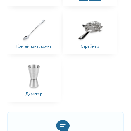
Коктейльна ложка
Стрейнер
Джиггер