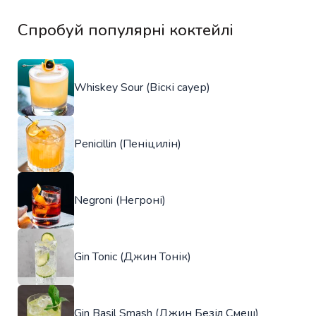
Спробуй популярні коктейлі
Whiskey Sour (Віскі сауер)
Penicillin (Пеніцилін)
Negroni (Негроні)
Gin Tonic (Джин Тонік)
Gin Basil Smash (Джин Безіл Смеш)