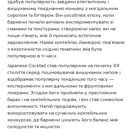
здобув популярність завдяки елегантному і
вишуканому поєднанню коньяку з мигдальним
сиропом та біттером. Він уособлює епоху, коли
бармени почали активно експериментувати зі
смаками та текстурами, створюючи напої, які не
лише п’янать, але й приносять естетичне
задоволення. Назва коктейлю, ймовірно, пов’язана
з екзотичністю східної тематики, яка була
популярною в ті часи.
Japanese Cocktail став популярним на початку XX
століття серед поціновувачів вишуканих напоїв і
відображає популярну тенденцію того часу —
експерименти з мигдальними та фруктовими
лікерами. Згодом його прийняли у престижних
барах і на коктейльних подіях, і він став символом
витонченості. Напій продовжують
використовувати на сучасних коктейльних
конкурсах, де бармени цінують його баланс між
солодкістю та міцністю.