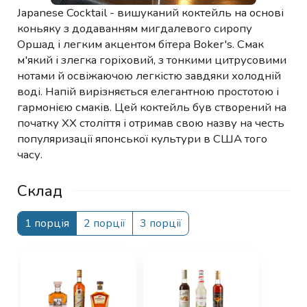
Japanese Cocktail - вишуканий коктейль на основі
коньяку з додаванням мигдалевого сиропу
Оршад і легким акцентом бітера Boker's. Смак
м'який і злегка горіховий, з тонкими цитрусовими
нотами й освіжаючою легкістю завдяки холодній
воді. Напій вирізняється елегантною простотою і
гармонією смаків. Цей коктейль був створений на
початку XX століття і отримав свою назву на честь
популяризації японської культури в США того
часу.
Склад
1 порція
2 порції
3 порції