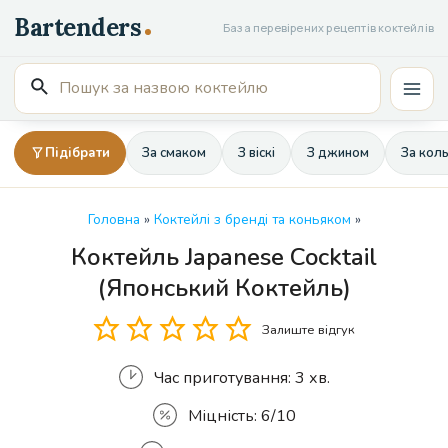
Перейти
База перевірених рецептів коктейлів
до
вмісту
Пошук
Mai
для:
Men
Підібрати
За смаком
З віскі
З джином
За кол
Головна
»
Коктейлі з бренді та коньяком
»
Коктейль Japanese Cocktail
Кількість
(Японський Коктейль)
Залиште відгук
Час приготування:
3 хв.
Міцність:
6/10