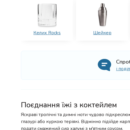
Келих Rocks
Шейкер
Спро
і под
Поєднання їжі з коктейлем
Яскраві тропічні та димні ноти чудово підкрес
глазурі або куркою теріякі. Відмінно підійде ка
подати смажений сир халумі з м'ятним соусом.