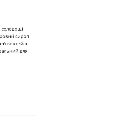
ї солодощі
кровий сироп
Цей коктейль
деальний для