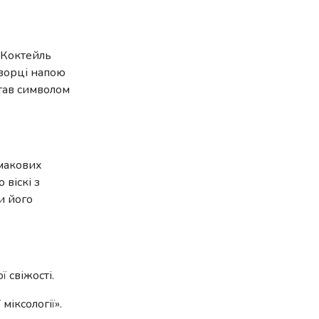
. Коктейль
Творці напою
став символом
смакових
 віскі з
и його
 свіжості.
міксології».