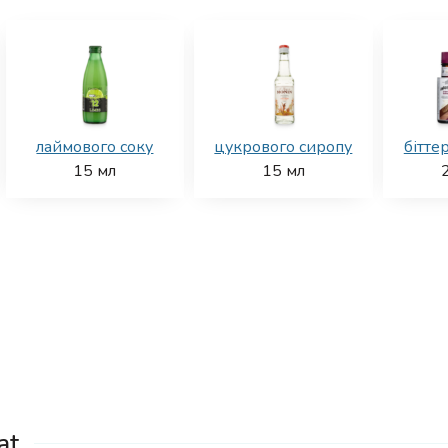
лаймового соку
цукрового сиропу
бітте
15
мл
15
мл
at