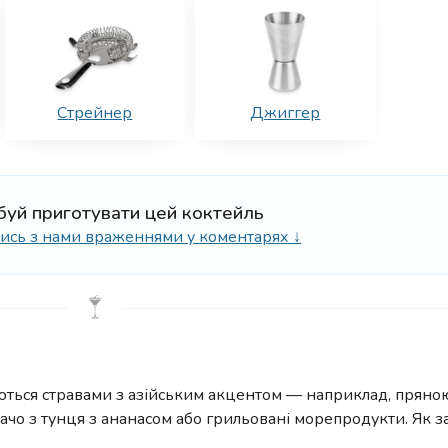
Стрейнер
Джиггер
буй приготувати цей коктейль
ілись з нами враженнями у коментарях ↓
люються стравами з азійським акцентом — наприклад, прян
рпачо з тунця з ананасом або грильовані морепродукти. Як 