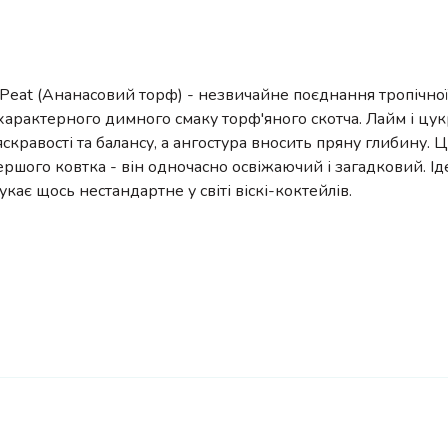
 Peat (Ананасовий торф) - незвичайне поєднання тропічно
 характерного димного смаку торф'яного скотча. Лайм і цу
скравості та балансу, а ангостура вносить пряну глибину. 
ершого ковтка - він одночасно освіжаючий і загадковий. І
шукає щось нестандартне у світі віскі-коктейлів.