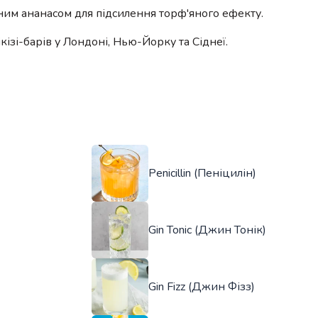
ним ананасом для підсилення торф'яного ефекту.
ізі-барів у Лондоні, Нью-Йорку та Сіднеї.
Penicillin (Пеніцилін)
Gin Tonic (Джин Тонік)
Gin Fizz (Джин Фізз)