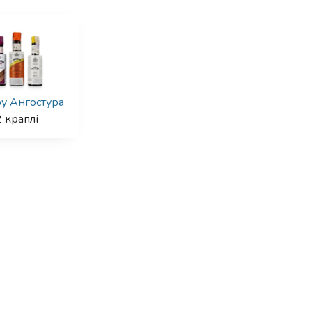
ру Ангостура
2
краплі