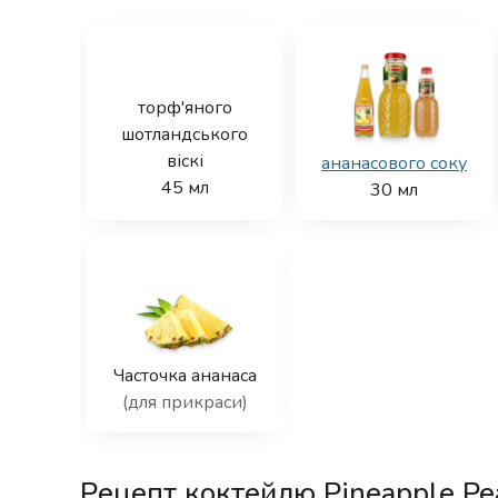
торф'яного
шотландського
віскі
ананасового соку
45
мл
30
мл
Часточка ананаса
(для прикраси)
Рецепт коктейлю Pineapple Pe