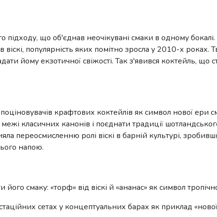
го підходу, що об'єднав неочікувані смаки в одному бокалі
в віскі, популярність яких помітно зросла у 2010-х роках. 
дати йому екзотичної свіжості. Так з'явився коктейль, що 
і поціновувачів крафтових коктейлів як символ нової ери 
межі класичних канонів і поєднати традиції шотландського
яла переосмисленню ролі віскі в барній культурі, зробивш
цього напою.
ого смаку: «торф» від віскі й «ананас» як символ тропічної
стаційних сетах у концептуальних барах як приклад «нової 