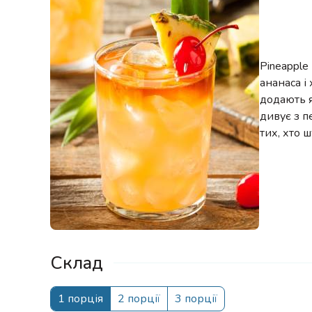
Pineapple
ананаса і
додають я
дивує з п
тих, хто 
Склад
1 порція
2 порції
3 порції