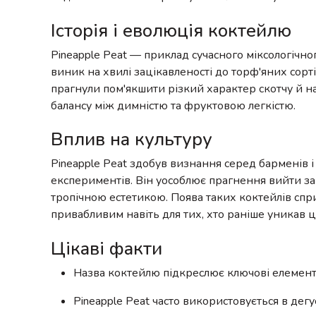
Історія і еволюція коктейлю
Pineapple Peat — приклад сучасного міксологічно
виник на хвилі зацікавленості до торф'яних сорті
прагнули пом'якшити різкий характер скотчу й на
балансу між димністю та фруктовою легкістю.
Вплив на культуру
Pineapple Peat здобув визнання серед барменів 
експериментів. Він уособлює прагнення вийти за 
тропічною естетикою. Поява таких коктейлів спри
привабливим навіть для тих, хто раніше уникав 
Цікаві факти
Назва коктейлю підкреслює ключові елементи й
Pineapple Peat часто використовується в дегу