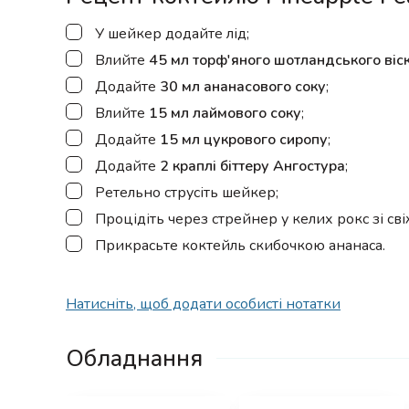
▢
У шейкер додайте лід;
▢
Влийте
45 мл торф'яного шотландського віск
▢
Додайте
30 мл ананасового соку
;
▢
Влийте
15 мл лаймового соку
;
▢
Додайте
15 мл цукрового сиропу
;
▢
Додайте
2 краплі біттеру Ангостура
;
▢
Ретельно струсіть шейкер;
▢
Процідіть через стрейнер у келих рокс зі св
▢
Прикрасьте коктейль скибочкою ананаса.
Натисніть, щоб додати особисті нотатки
Обладнання