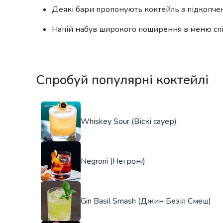
Деякі бари пропонують коктейль з підкопче
Напій набув широкого поширення в меню спік
Спробуй популярні коктейлі
Whiskey Sour (Віскі сауер)
Negroni (Негроні)
Gin Basil Smash (Джин Безіл Смеш)