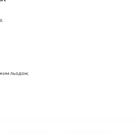
і
;
іжим льодом;