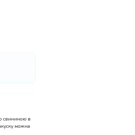
ою свининою в
закуску можна