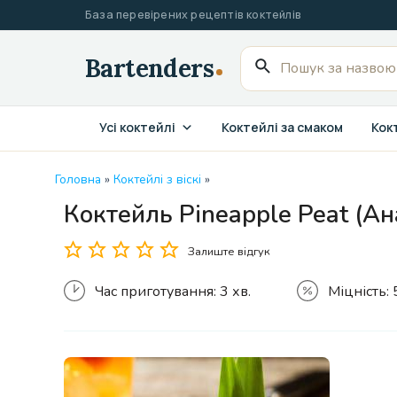
Перейти
База перевірених рецептів коктейлів
до
вмісту
Пошук
для:
Усі коктейлі
Коктейлі за смаком
Кокт
Головна
»
Коктейлі з віскі
»
Коктейль Pineapple Peat (А
Залиште відгук
Час приготування:
3 хв.
Міцність: