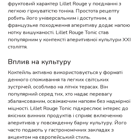
фруктовий характер Lillet Rouge у поєднанні з
легкою гіркуватістю тоніка. Простота рецепту
робить його універсальним і доступним, а
французьке походження аперитиву додає напою
нотку вишуканості. Lillet Rouge Tonic став
популярним у контексті аперитивної культури XXI
століття.
Вплив на культуру
Коктейль активно використовується у форматі
денного споживання та легких світських
зустрічей, особливо на літніх терасах. Він
популярний серед тих, хто надає перевагу
збалансованим, освіжаючим напоям без надмірної
міцності. Lillet Rouge Tonic підкреслює інтерес до
якісних винних продуктів і сприяє включенню
аперитивів у повсякденну барну культуру. Його
часто подають у гастрономічних закладах з
акцентом на європейський стиль.