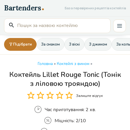
Перейти
База перевірених рецептів коктейлів
до
вмісту
Пошук
Mai
для:
Men
Підібрати
За смаком
З віскі
З джином
За кол
Головна
»
Коктейлі з вином
»
Коктейль Lillet Rouge Tonic (Тонік
Кількість
з ліловою трояндою)
Залиште відгук
Час приготування:
2 хв.
Міцність:
2/10