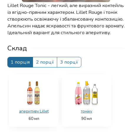
Lillet Rouge Tonic - легкий, але виразний коктейль
із ягідно-пряним характером. Lillet Rouge і тонік
створюють освіжаючу і збалансовану композицію.
Апельсин надає яскравості та фруктового аромату.
Ідеальний варіант для стильного аперитиву.
Склад
1 порція
2 порції
3 порції
аперитиву Lillet
тоніку
60
мл
90
мл