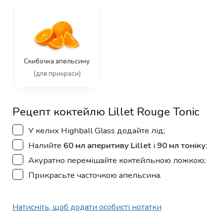
Скибочка апельсину
(для прикраси)
Рецепт коктейлю Lillet Rouge Tonic
▢
У келих Highball Glass додайте лід;
▢
Налийте
60 мл аперитиву Lillet
і
90 мл тоніку
;
▢
Акуратно перемішайте коктейльною ложкою;
▢
Прикрасьте часточкою апельсина.
Натисніть, щоб додати особисті нотатки