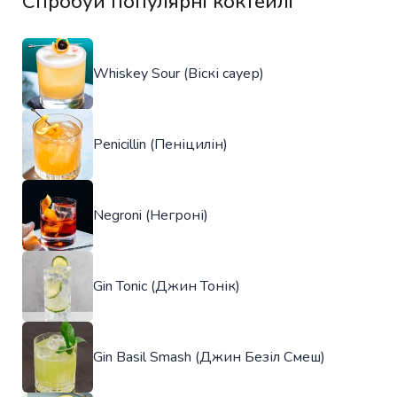
Спробуй популярні коктейлі
Whiskey Sour (Віскі сауер)
Penicillin (Пеніцилін)
Negroni (Негроні)
Gin Tonic (Джин Тонік)
Gin Basil Smash (Джин Безіл Смеш)