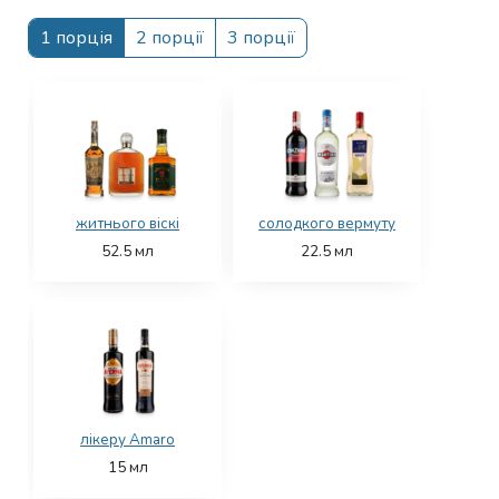
1 порція
2 порції
3 порції
житнього віскі
солодкого вермуту
52.5
мл
22.5
мл
лікеру Amaro
15
мл