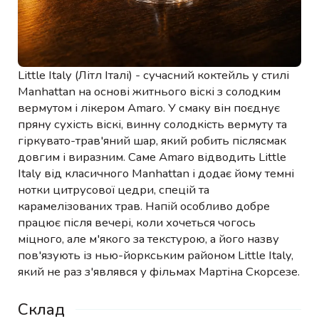
Little Italy (Літл Італі) - сучасний коктейль у стилі
Manhattan на основі житнього віскі з солодким
вермутом і лікером Amaro. У смаку він поєднує
пряну сухість віскі, винну солодкість вермуту та
гіркувато-трав'яний шар, який робить післясмак
довгим і виразним. Саме Amaro відводить Little
Italy від класичного Manhattan і додає йому темні
нотки цитрусової цедри, спецій та
карамелізованих трав. Напій особливо добре
працює після вечері, коли хочеться чогось
міцного, але м'якого за текстурою, а його назву
пов'язують із нью-йоркським районом Little Italy,
який не раз з'являвся у фільмах Мартіна Скорсезе.
Склад