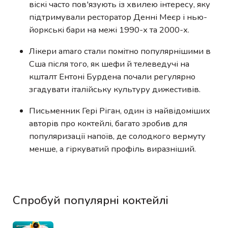
віскі часто пов'язують із хвилею інтересу, яку
підтримували ресторатор Денні Меєр і нью-
йоркські бари на межі 1990-х та 2000-х.
Лікери amaro стали помітно популярнішими в
Сша після того, як шефи й телеведучі на
кшталт Ентоні Бурдена почали регулярно
згадувати італійську культуру дижестивів.
Письменник Гері Ріган, один із найвідоміших
авторів про коктейлі, багато зробив для
популяризації напоїв, де солодкого вермуту
менше, а гіркуватий профіль виразніший.
Спробуй популярні коктейлі