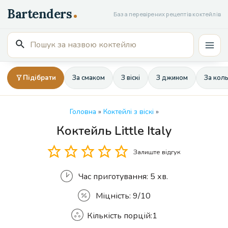
Перейти
База перевірених рецептів коктейлів
до
вмісту
Пошук
Mai
для:
Men
Підібрати
За смаком
З віскі
З джином
За кол
Головна
»
Коктейлі з віскі
»
Коктейль Little Italy
Кількість
Залиште відгук
Час приготування:
5 хв.
Міцність:
9/10
Кількість порцій:
1