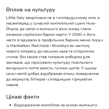
Вплив на культуру
Little Italy закріпився не в голлівудському кіно, а
насамперед у сучасній коктейльній сцені Нью-
Йорка, де напої з житнього віскі знову стали
ознакою серйозної барної карти. У 2000-х його
часто згадували в профільних барних меню поруч
із Manhattan, Red Hook і Brooklyn як частину
нового інтересу до міських назв та історичних
стилів. Він також став типовим вибором для
закладів, що просували культуру повільного
вечірнього пиття замість гучних шотів. У цьому
сенсі напій добре відображає епоху повернення
до вермутів, біттерів і складніших гіркуватих
смаків.
Цікаві факти
Відродження коктейлів на основі житнього