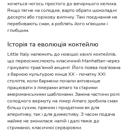
хочеться чогось простого до вечірнього келиха.
Якщо тягне на солодке, варто обрати шоколадні
десерти або горіхову випічку. Такі поєднання не
перебивають смак, а роблять його м'якшим і
глибшим.
Історія та еволюція коктейлю
Little Italy належить до новішої хвилі коктейлів,
що переосмислюють класичний Manhattan через
гіркувато-трав'яний акцент. Його поява пов'язана
з барною культурою кінця XX - початку XXI
століття, коли бармени почали активніше
працювати з лікерами amaro та старими
американськими шаблонами. Заміна частини ролі
солодкого вермуту на лікер Amaro зробила смак
більш сухим, пряним і придатним як для
аперитиву, так і для дижестиву. З часом подача
майже не змінилася: напій і далі тяжіє до
стриманої, класичної сервіровки.