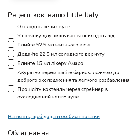
Рецепт коктейлю Little Italy
▢
Охолодіть келих купе
▢
У склянку для змішування покладіть лід
▢
Влийте 52,5 мл житнього віскі
▢
Додайте 22,5 мл солодкого вермуту
▢
Влийте 15 мл лікеру Амаро
▢
Акуратно перемішайте барною ложкою до
доброго охолодження та легкого розбавлення
▢
Процідіть коктейль через стрейнер в
охолоджений келих купе.
Натисніть, щоб додати особисті нотатки
Обладнання