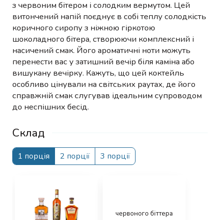
з червоним бітером і солодким вермутом. Цей
витончений напій поєднує в собі теплу солодкість
коричного сиропу з ніжною гіркотою
шоколадного бітера, створюючи комплексний і
насичений смак. Його ароматичні ноти можуть
перенести вас у затишний вечір біля каміна або
вишукану вечірку. Кажуть, що цей коктейль
особливо цінували на світських раутах, де його
справжній смак слугував ідеальним супроводом
до неспішних бесід.
Склад
1 порція
2 порції
3 порції
червоного біттера