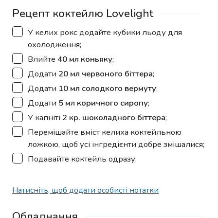
Рецепт коктейлю Lovelight
▢
У келих рокс додайте кубики льоду для
охолодження;
▢
Влийте
40 мл коньяку
;
▢
Додати
20 мл червоного біттера
;
▢
Додати
10 мл солодкого вермуту
;
▢
Додати
5 мл коричного сиропу
;
▢
У капніті
2 кр. шоколадного біттера
;
▢
Перемішайте вміст келиха коктейльною
ложкою, щоб усі інгредієнти добре змішалися;
▢
Подавайте коктейль одразу.
Натисніть, щоб додати особисті нотатки
Обладнання