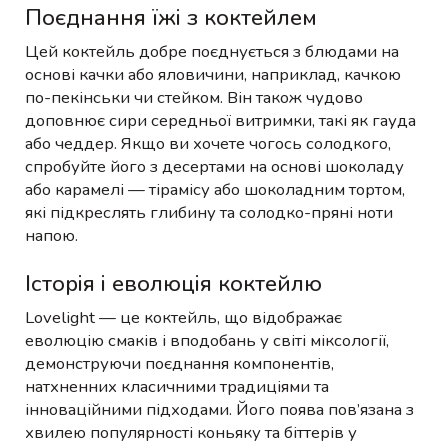
Поєднання їжі з коктейлем
Цей коктейль добре поєднується з блюдами на
основі качки або яловичини, наприклад, качкою
по-пекінськи чи стейком. Він також чудово
доповнює сири середньої витримки, такі як гауда
або чеддер. Якщо ви хочете чогось солодкого,
спробуйте його з десертами на основі шоколаду
або карамелі — тірамісу або шоколадним тортом,
які підкреслять глибину та солодко-пряні ноти
напою.
Історія і еволюція коктейлю
Lovelight — це коктейль, що відображає
еволюцію смаків і вподобань у світі міксології,
демонструючи поєднання компонентів,
натхненних класичними традиціями та
інноваційними підходами. Його поява пов’язана з
хвилею популярності коньяку та біттерів у