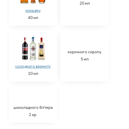
20
мл
коньяку
40
мл
коричного сиропу
5
мл
солодкого вермуту
10
мл
шоколадного біттера
2
кр.