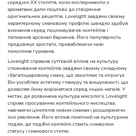
середині XX століття, коли експерименти з
ароматами дали поштовх до створення
оригінальних рецептів. Lovelight завдяки своєму
характерному смаковому профілю швидко здобув
визнання серед поціновувачів коктейлів і
поповнив арсенал барменів. Його популярність
продовжує зростати, приваблюючи нові
покоління гурманів.
Lovelight справив суттєвий вплив на культуру
споживання коктейлів завдяки своєму складному
і багатошаровому смаку, що захоплює та інтригує.
Він уособлює естетику гламуру та вишуканості, що
дозволяє йому вирізнятися серед інших напоїв. У
містах, де розвинена культура міксології, Lovelight
сприяє просуванню коктейльного мистецтва,
навчаючи цінителів новим смакам і розширюючи
їхні уявлення. Його вплив помітний на культурних
подіях, де подібні коктейлі стають символом
статусу і смакового стилю.