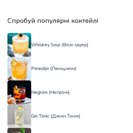
Спробуй популярні коктейлі
Whiskey Sour (Віскі сауер)
Penicillin (Пеніцилін)
Negroni (Негроні)
Gin Tonic (Джин Тонік)