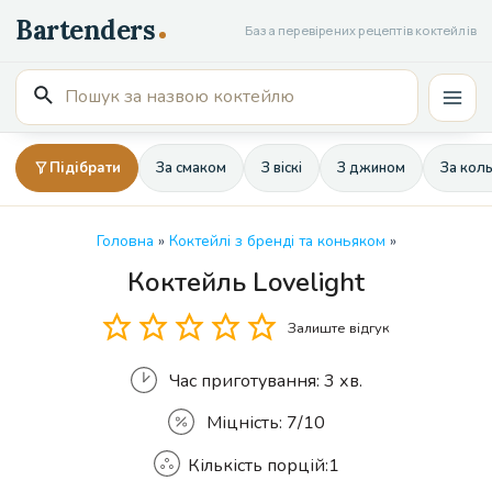
Перейти
База перевірених рецептів коктейлів
до
вмісту
Пошук
Mai
для:
Men
Підібрати
За смаком
З віскі
З джином
За кол
Головна
»
Коктейлі з бренді та коньяком
»
Коктейль Lovelight
Кількість
Залиште відгук
Час приготування:
3 хв.
Міцність:
7/10
Кількість порцій:
1