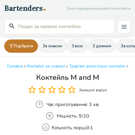
Перейти
База перевірених рецептів коктейлів
до
вмісту
Пошук
Mai
для:
Men
Підібрати
За смаком
З віскі
З джином
За кол
Головна
»
Коктейлі за смаком
»
Трав'яні алкогольні коктейлі
»
Коктейль M and M
Кількість
Залиште відгук
Час приготування:
3 хв.
Міцність:
9/10
Кількість порцій:
1