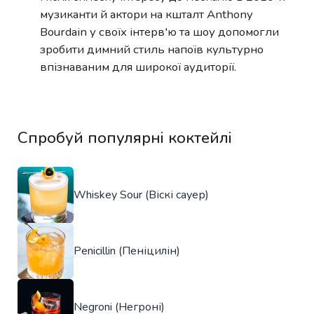
музиканти й актори на кшталт Anthony
Bourdain у своїх інтерв'ю та шоу допомогли
зробити димний стиль напоїв культурно
впізнаваним для широкої аудиторії.
Спробуй популярні коктейлі
Whiskey Sour (Віскі сауер)
Penicillin (Пеніцилін)
Negroni (Негроні)