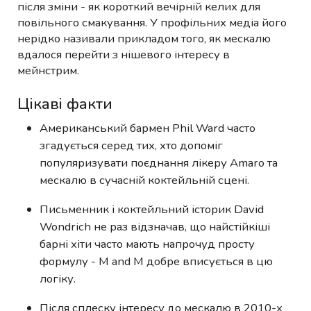
після зміни - як короткий вечірній келих для
повільного смакування. У профільних медіа його
нерідко називали прикладом того, як мескалю
вдалося перейти з нішевого інтересу в
мейнстрим.
Цікаві факти
Американський бармен Phil Ward часто
згадується серед тих, хто допоміг
популяризувати поєднання лікеру Amaro та
мескалю в сучасній коктейльній сцені.
Письменник і коктейльний історик David
Wondrich не раз відзначав, що найстійкіші
барні хіти часто мають напрочуд просту
формулу - M and M добре вписується в цю
логіку.
Після сплеску інтересу до мескалю в 2010-х