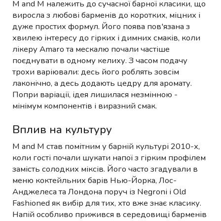
M and M належить до сучасної барної класики, що
виросла з любові барменів до коротких, міцних і
дуже простих формул. Його поява пов'язана з
хвилею інтересу до гірких і димних смаків, коли
лікеру Amaro та мескалю почали частіше
поєднувати в одному келиху. З часом подачу
трохи варіювали: десь його роблять зовсім
лаконічно, а десь додають цедру для аромату.
Попри варіації, ідея лишилася незмінною -
мінімум компонентів і виразний смак.
Вплив на культуру
M and M став помітним у барній культурі 2010-х,
коли гості почали шукати напої з гірким профілем
замість солодких міксів. Його часто згадували в
меню коктейльних барів Нью-Йорка, Лос-
Анджелеса та Лондона поруч із Negroni і Old
Fashioned як вибір для тих, хто вже знає класику.
Напій особливо прижився в середовищі барменів