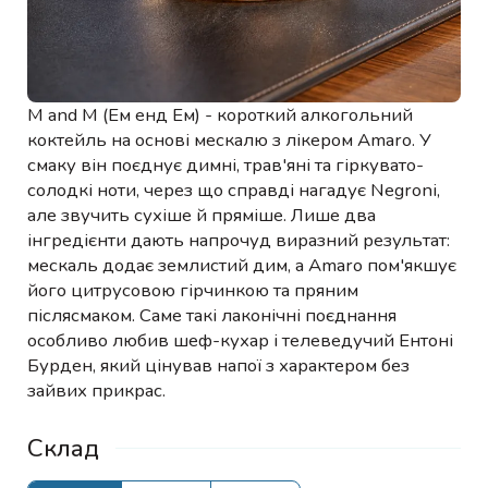
M and M (Ем енд Ем) - короткий алкогольний
коктейль на основі мескалю з лікером Amaro. У
смаку він поєднує димні, трав'яні та гіркувато-
солодкі ноти, через що справді нагадує Negroni,
але звучить сухіше й пряміше. Лише два
інгредієнти дають напрочуд виразний результат:
мескаль додає землистий дим, а Amaro пом'якшує
його цитрусовою гірчинкою та пряним
післясмаком. Саме такі лаконічні поєднання
особливо любив шеф-кухар і телеведучий Ентоні
Бурден, який цінував напої з характером без
зайвих прикрас.
Склад