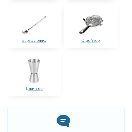
Барна ложка
Стрейнер
Джиггер