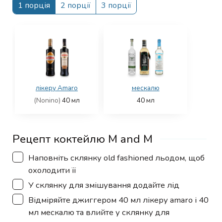
1 порція
2 порції
3 порції
лікеру Amaro
мескалю
(Nonino)
40
мл
40
мл
Рецепт коктейлю M and M
▢
Наповніть склянку old fashioned льодом, щоб
охолодити її
▢
У склянку для змішування додайте лід
▢
Відміряйте джиггером 40 мл лікеру amaro і 40
мл мескалю та влийте у склянку для