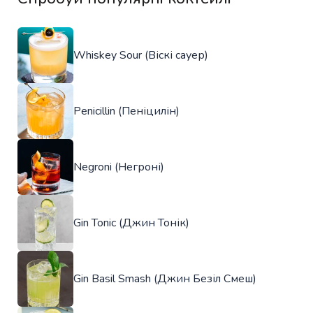
Whiskey Sour (Віскі сауер)
Penicillin (Пеніцилін)
Negroni (Негроні)
Gin Tonic (Джин Тонік)
Gin Basil Smash (Джин Безіл Смеш)