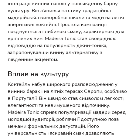
інтеграції винних напоїв у повсякденну барну
культуру. Він з’явився на стику традиційної
мадерійської виноробної школи та моди на легкі
аперитивні коктейлі. Простота композиції
поєднується з глибиною смаку, характерною для
кріплених вин. Madeira Tonic став своєрідною
відповіддю на популярність джин-тоніка,
запропонувавши винну альтернативу з
південним акцентом.
Вплив на культуру
Коктейль набув широкого розповсюдження у
винних барах і на літніх терасах Європи, особливо
в Португалії. Він швидко став символом легкості,
елегантності та невимушеного відпочинку.
Madeira Tonic сприяє популяризації мадери серед
молодшої аудиторії, роблячи її доступною поза
межами формальних дегустацій. Його
універсальність і яскравий смак дозволяють