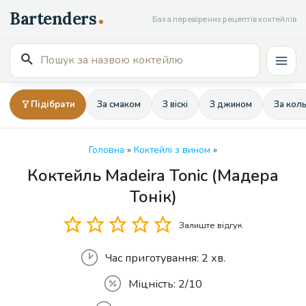
Перейти
База перевірених рецептів коктейлів
до
вмісту
Пошук
Mai
для:
Men
Підібрати
За смаком
З віскі
З джином
За кол
Головна
»
Коктейлі з вином
»
Коктейль Madeira Tonic (Мадера
Кількість
Тонік)
Залиште відгук
Час приготування:
2 хв.
Міцність:
2/10