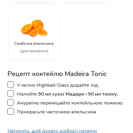
Скибочка апельсину
(для прикраси)
Рецепт коктейлю Madeira Tonic
▢
У келих Highball Glass додайте лід;
▢
Налийте
90 мл сухої Мадери
і
90 мл тоніку
;
▢
Акуратно перемішайте коктейльною ложкою;
▢
Прикрасьте часточкою апельсина.
Натисніть, щоб додати особисті нотатки