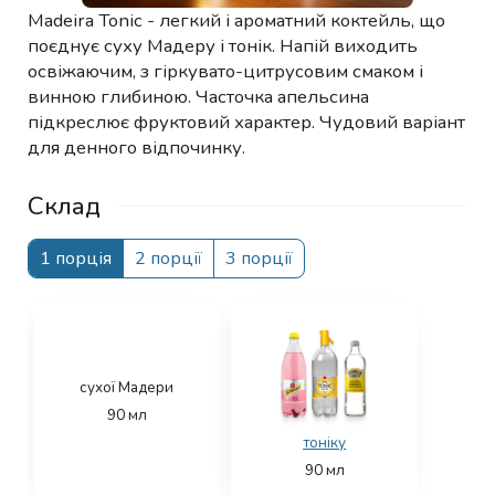
Madeira Tonic - легкий і ароматний коктейль, що
поєднує суху Мадеру і тонік. Напій виходить
освіжаючим, з гіркувато-цитрусовим смаком і
винною глибиною. Часточка апельсина
підкреслює фруктовий характер. Чудовий варіант
для денного відпочинку.
Склад
1 порція
2 порції
3 порції
сухої Мадери
90
мл
тоніку
90
мл