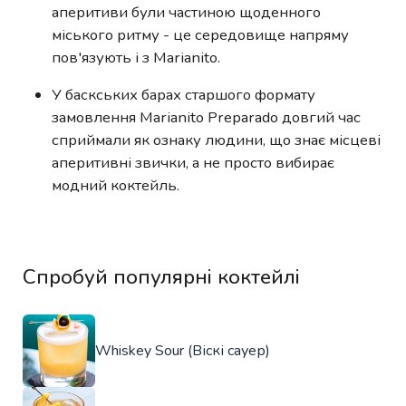
аперитиви були частиною щоденного
міського ритму - це середовище напряму
пов'язують і з Marianito.
У баскських барах старшого формату
замовлення Marianito Preparado довгий час
сприймали як ознаку людини, що знає місцеві
аперитивні звички, а не просто вибирає
модний коктейль.
Спробуй популярні коктейлі
Whiskey Sour (Віскі сауер)