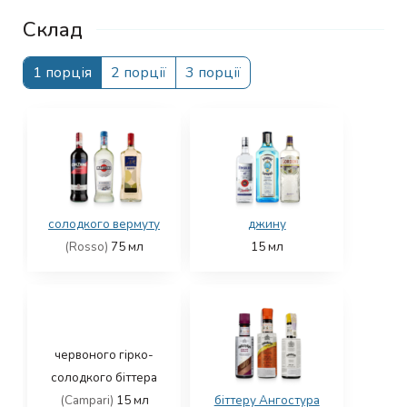
Склад
1 порція
2 порції
3 порції
солодкого вермуту
джину
(Rosso)
75
мл
15
мл
червоного гірко-
солодкого біттера
(Campari)
15
мл
біттеру Ангостура