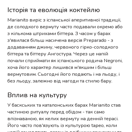
Історія та еволюція коктейлю
Marianito виріс з іспанської аперитивної традиції,
де солодкого вермуту часто подавали окремо або
з кількома штрихами біттера. З часом у барах
з'явилася більш насичена версія Preparado - з
додаванням джину, червоного гірко-солодкого
біттера та біттеру Ангостура. Через це напій
почали сприймати як іспанського родича Negroni,
хоча його характер лишився м'якшим і більш
вермутовим. Сьогодні його подають і на льоду, і
без льоду, залежно від нагоди та стилю бару.
Вплив на культуру
У баскських та каталонських барах Marianito став
частиною ритуалу перед обідом - так само
впізнаваною, як келих вермуту на денній терасі.
Його часто пов'язують із культурою tapeo, коли