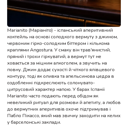
Marianito (Маріаніто) - іспанський аперитивний
коктейль на основі солодкого вермуту з джином,
червоним гірко-солодким біттером і кількома
краплями Angostura. У смаку він трав'янистий,
пряний і трохи гіркуватий, а вермут тут не
ховається за міцним алкоголем, а звучить на
повну. Джин додає сухості й чіткого ялівцевого
контуру, тоді як оливка та апельсинова цедра в
оздобленні підкреслюють солонувато-
цитрусовий характер напою. У барах Іспанії
Marianito часто подають перед обідом як
невеликий ритуал для розмови й апетиту, а любов
до вермутних аперитивів охоче підтримував і
Пабло Пікассо, який мав звичку заходити на келих
у барселонські заклади.