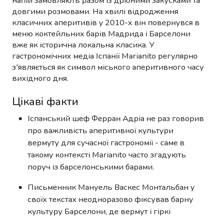
напій замовляють разом із дрібними закусками та
довгими розмовами. На хвилі відродження
класичних аперитивів у 2010-х він повернувся в
меню коктейльних барів Мадрида і Барселони
вже як історична локальна класика. У
гастрономічних медіа Іспанії Marianito регулярно
з'являється як символ міського аперитивного часу
вихідного дня.
Цікаві факти
Іспанський шеф Ферран Адріа не раз говорив
про важливість аперитивної культури
вермуту для сучасної гастрономії - саме в
такому контексті Marianito часто згадують
поруч із барселонськими барами.
Письменник Мануель Васкес Монтальбан у
своїх текстах неодноразово фіксував барну
культуру Барселони, де вермут і гіркі