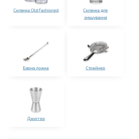
Склянка Old Fashioned
Склянка для
змішування
Барна ложка
Стрейнер
Джиггер