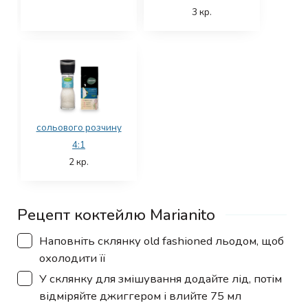
3
кр.
сольового розчину
4:1
2
кр.
Рецепт коктейлю Marianito
▢
Наповніть склянку old fashioned льодом, щоб
охолодити її
▢
У склянку для змішування додайте лід, потім
відміряйте джиггером і влийте 75 мл