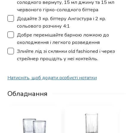
солодкого вермуту, 15 мл джину та 15 мл
червоного гірко-солодкого біттера
▢
Додайте 3 кр. біттеру Ангостура і 2 кр.
сольового розчину 4:1
▢
Добре перемішайте барною ложкою до
охолодження і легкого розведення
▢
Злийте лід зі склянки old fashioned і через
стрейнер процідіть у неї коктейль.
Натисніть, щоб додати особисті нотатки
Обладнання