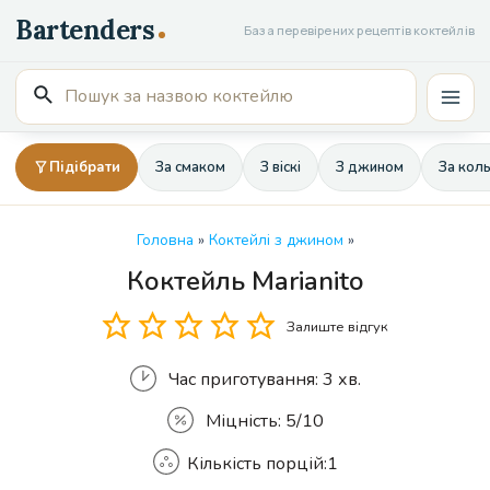
Перейти
База перевірених рецептів коктейлів
до
вмісту
Пошук
Mai
для:
Men
Підібрати
За смаком
З віскі
З джином
За кол
Головна
»
Коктейлі з джином
»
Коктейль Marianito
Кількість
Залиште відгук
Час приготування:
3 хв.
Міцність:
5/10
Кількість порцій:
1