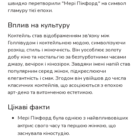
швидко перетворили "Мері Пікфорд" на символ
гламуру тієї епохи.
Вплив на культуру
Коктейль став відображенням зв'язку між
Голлівудом і коктейльною модою, символізуючи
розкіш, стиль і жіночність. Він уособлює золоту
добу кіно та ностальгію за безтурботними часами
джазу, вечірок і кінозірок. Завдяки імені напій став
популярним серед жінок, підкреслюючи
елегантність і смак. Згодом він увійшов до числа
класичних коктейлів, що асоціюються з епохою
арт-деко та витонченою естетикою.
Цікаві факти
Мері Пікфорд була однією з найвпливовіших
актрис свого часу та першою жінкою, що
заснувала кіностудію.