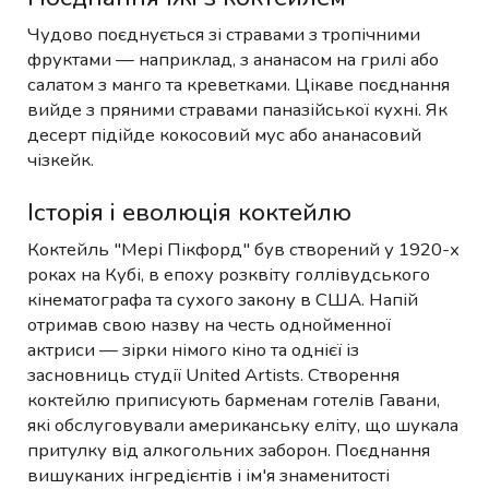
Чудово поєднується зі стравами з тропічними
фруктами — наприклад, з ананасом на грилі або
салатом з манго та креветками. Цікаве поєднання
вийде з пряними стравами паназійської кухні. Як
десерт підійде кокосовий мус або ананасовий
чізкейк.
Історія і еволюція коктейлю
Коктейль "Мері Пікфорд" був створений у 1920-х
роках на Кубі, в епоху розквіту голлівудського
кінематографа та сухого закону в США. Напій
отримав свою назву на честь однойменної
актриси — зірки німого кіно та однієї із
засновниць студії United Artists. Створення
коктейлю приписують барменам готелів Гавани,
які обслуговували американську еліту, що шукала
притулку від алкогольних заборон. Поєднання
вишуканих інгредієнтів і ім'я знаменитості