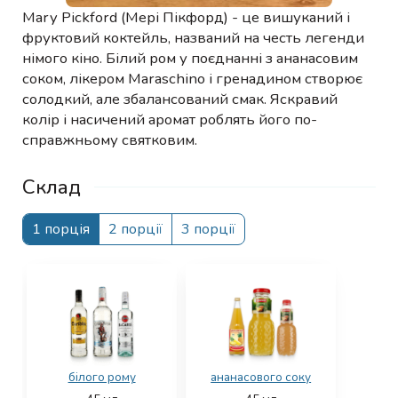
Mary Pickford (Мері Пікфорд) - це вишуканий і
фруктовий коктейль, названий на честь легенди
німого кіно. Білий ром у поєднанні з ананасовим
соком, лікером Maraschino і гренадином створює
солодкий, але збалансований смак. Яскравий
колір і насичений аромат роблять його по-
справжньому святковим.
Склад
1 порція
2 порції
3 порції
білого рому
ананасового соку