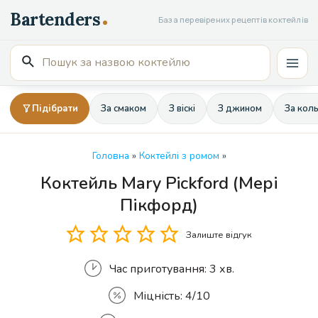
Перейти
База перевірених рецептів коктейлів
до
вмісту
Пошук
Mai
для:
Men
Підібрати
За смаком
З віскі
З джином
За кол
Головна
»
Коктейлі з ромом
»
Коктейль Mary Pickford (Мері
Кількість
Пікфорд)
Залиште відгук
Час приготування:
3 хв.
Міцність:
4/10