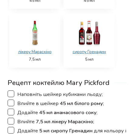
45
мл
45
мл
лікеру Мараскіно
сиропу Гренадин
7,5
мл
5
мл
Рецепт коктейлю Mary Pickford
▢
Наповніть шейкер кубиками льоду;
▢
Влийте в шейкер
45 мл білого рому
;
▢
Додайте
45 мл ананасового соку
;
▢
Влийте
7,5 мл лікеру Мараскіно
;
▢
Додайте
5 мл сиропу Гренадин
для кольору і