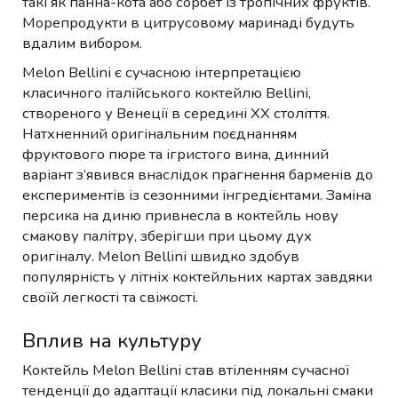
такі як панна-кота або сорбет із тропічних фруктів.
Морепродукти в цитрусовому маринаді будуть
вдалим вибором.
Melon Bellini є сучасною інтерпретацією
класичного італійського коктейлю Bellini,
створеного у Венеції в середині XX століття.
Натхненний оригінальним поєднанням
фруктового пюре та ігристого вина, динний
варіант з’явився внаслідок прагнення барменів до
експериментів із сезонними інгредієнтами. Заміна
персика на диню привнесла в коктейль нову
смакову палітру, зберігши при цьому дух
оригіналу. Melon Bellini швидко здобув
популярність у літніх коктейльних картах завдяки
своїй легкості та свіжості.
Вплив на культуру
Коктейль Melon Bellini став втіленням сучасної
тенденції до адаптації класики під локальні смаки