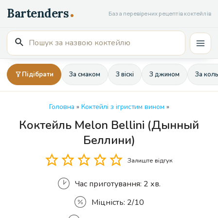
Перейти
База перевірених рецептів коктейлів
до
вмісту
Пошук
Mai
для:
Men
Підібрати
За смаком
З віскі
З джином
За кол
Головна
»
Коктейлі з ігристим вином
»
Коктейль Melon Bellini (Дынный
Кількість
Беллини)
Залиште відгук
Час приготування:
2 хв.
Міцність:
2/10