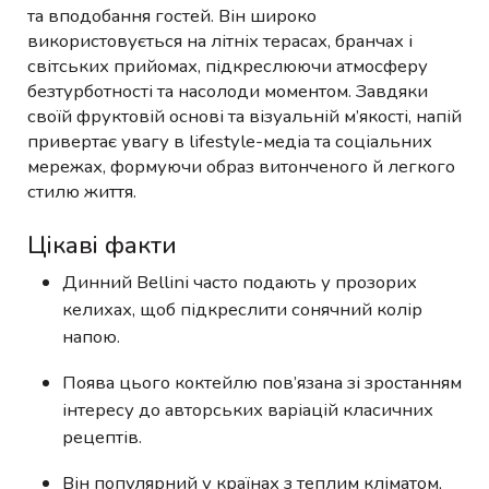
та вподобання гостей. Він широко
використовується на літніх терасах, бранчах і
світських прийомах, підкреслюючи атмосферу
безтурботності та насолоди моментом. Завдяки
своїй фруктовій основі та візуальній м’якості, напій
привертає увагу в lifestyle-медіа та соціальних
мережах, формуючи образ витонченого й легкого
стилю життя.
Цікаві факти
Динний Bellini часто подають у прозорих
келихах, щоб підкреслити сонячний колір
напою.
Поява цього коктейлю пов’язана зі зростанням
інтересу до авторських варіацій класичних
рецептів.
Він популярний у країнах з теплим кліматом,