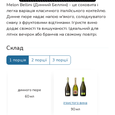
Melon Bellini (Динний Белліні) - це соковита і
легка варіація класичного італійського коктейлю.
Динне пюре надає напою м'якого, солодкуватого
смаку з фруктовими відтінками. Ігристе вино
додає свіжості та вишуканості. Ідеальний для
літніх вечірок або бранчів на свіжому повітрі.
Склад
1 порція
2 порції
3 порції
динного пюре
60
мл
ігристого вина
90
мл