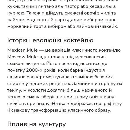
кухні, такими як тако аль пастор або кесадильї з
куркою. Також підійдуть смажені овочі з чилі та
лаймом. У десертній парі вдалим вибором стане
морквяний торт з імбиром або лаймовий чізкейк.
Історія і еволюція коктейлю
Mexican Mule — це варіація класичного коктейлю
Moscow Mule, адаптована під мексиканські
смакові акценти. Його поява відноситься до
початку 2000-х років, коли барна індустрія
активно експериментувала із заміною базових
спиртів у відомих рецептах. Замінивши горілку на
текілу, міксологи досягли більш насиченого й
теплого смаку, зберігши при цьому впізнавану
свіжість оригіналу. Назва відображає географічну
й смакову трансформацію класичного образу.
Вплив на культуру