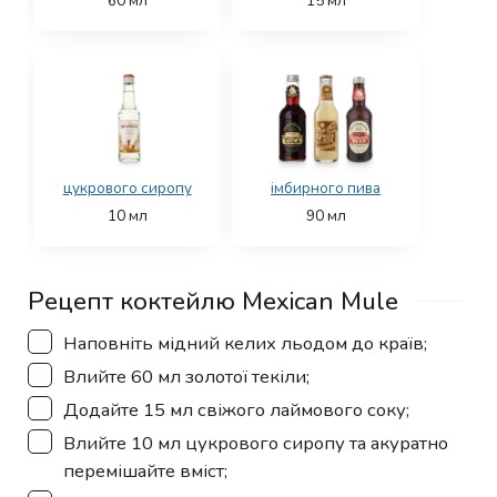
60
мл
15
мл
цукрового сиропу
імбирного пива
10
мл
90
мл
Рецепт коктейлю Mexican Mule
▢
Наповніть мідний келих льодом до країв;
▢
Влийте 60 мл золотої текіли;
▢
Додайте 15 мл свіжого лаймового соку;
▢
Влийте 10 мл цукрового сиропу та акуратно
перемішайте вміст;