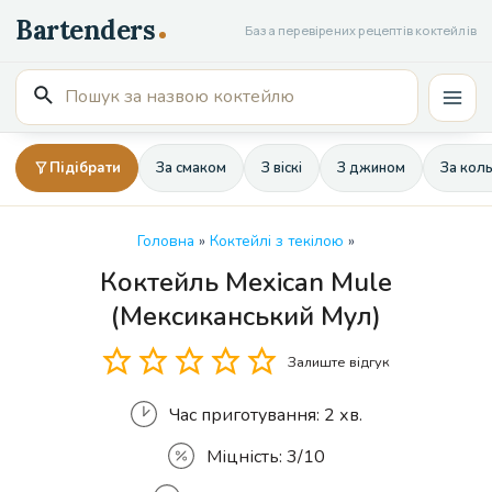
Перейти
База перевірених рецептів коктейлів
до
вмісту
Пошук
Mai
для:
Men
Підібрати
За смаком
З віскі
З джином
За кол
Головна
»
Коктейлі з текілою
»
Коктейль Mexican Mule
Кількість
(Мексиканський Мул)
Залиште відгук
Час приготування:
2 хв.
Міцність:
3/10