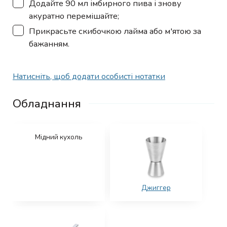
▢
Додайте 90 мл імбирного пива і знову
акуратно перемішайте;
▢
Прикрасьте скибочкою лайма або м'ятою за
бажанням.
Натисніть, щоб додати особисті нотатки
Обладнання
Мідний кухоль
Джиггер