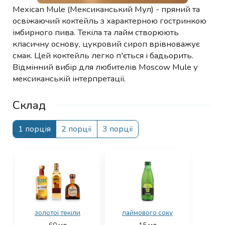
Mexican Mule (Мексиканський Мул) - пряний та
освіжаючий коктейль з характерною гостринкою
імбирного пива. Текіла та лайм створюють
класичну основу, цукровий сироп врівноважує
смак. Цей коктейль легко п'ється і бадьорить.
Відмінний вибір для любителів Moscow Mule у
мексиканській інтерпретації.
Склад
1 порція
2 порції
3 порції
золотої текіли
лаймового соку