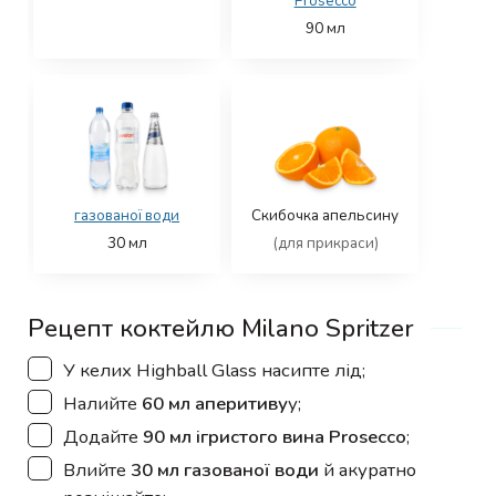
Prosecco
90
мл
газованої води
Скибочка апельсину
30
мл
(для прикраси)
Рецепт коктейлю Milano Spritzer
▢
У келих Highball Glass насипте лід;
▢
Налийте
60 мл аперитиву
у;
▢
Додайте
90 мл ігристого вина Prosecco
;
▢
Влийте
30 мл газованої води
й акуратно