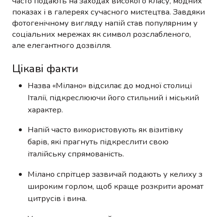
часто подають на заходах високого класу, модних
показах і в галереях сучасного мистецтва. Завдяки
фотогенічному вигляду напій став популярним у
соціальних мережах як символ розслабленого,
але елегантного дозвілля.
Цікаві факти
Назва «Мілано» відсилає до модної столиці
Італії, підкреслюючи його стильний і міський
характер.
Напій часто використовують як візитівку
барів, які прагнуть підкреслити свою
італійську спрямованість.
Мілано спрітцер зазвичай подають у келиху з
широким горлом, щоб краще розкрити аромат
цитрусів і вина.