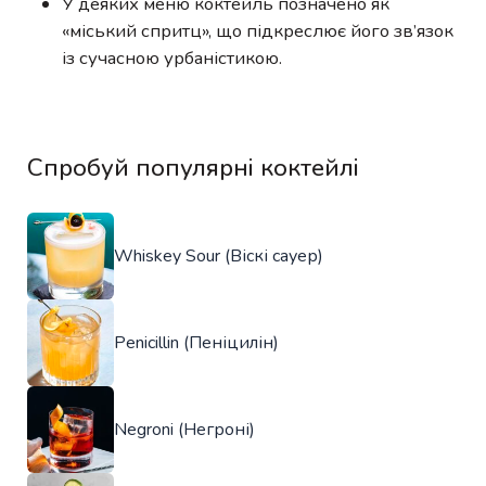
У деяких меню коктейль позначено як
«міський спритц», що підкреслює його зв’язок
із сучасною урбаністикою.
Спробуй популярні коктейлі
Whiskey Sour (Віскі сауер)
Penicillin (Пеніцилін)
Negroni (Негроні)