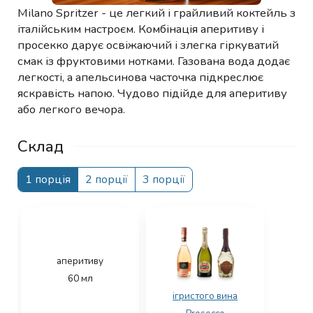
Milano Spritzer - це легкий і грайливий коктейль з
італійським настроєм. Комбінація аперитиву і
просекко дарує освіжаючий і злегка гіркуватий
смак із фруктовими нотками. Газована вода додає
легкості, а апельсинова часточка підкреслює
яскравість напою. Чудово підійде для аперитиву
або легкого вечора.
Склад
1 порція
2 порції
3 порції
аперитиву
60
мл
ігристого вина