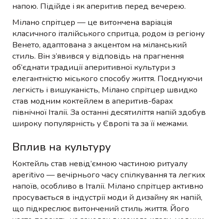
напою. Підійде і як аперитив перед вечерею.
Мілано спрітцер — це витончена варіація
класичного італійського спритца, родом із регіону
Венето, адаптована з акцентом на міланський
стиль. Він з’явився у відповідь на прагнення
об’єднати традиції аперитивної культури з
елегантністю міського способу життя. Поєднуючи
легкість і вишуканість, Мілано спрітцер швидко
став модним коктейлем в аперитив-барах
північної Італії. За останні десятиліття напій здобув
широку популярність у Європі та за її межами.
Вплив на культуру
Коктейль став невід’ємною частиною ритуалу
aperitivo — вечірнього часу спілкування та легких
напоїв, особливо в Італії. Мілано спрітцер активно
просувається в індустрії моди й дизайну як напій,
що підкреслює витончений стиль життя. Його