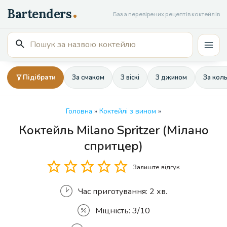
Перейти
База перевірених рецептів коктейлів
до
вмісту
Пошук
Mai
для:
Men
Підібрати
За смаком
З віскі
З джином
За кол
Головна
»
Коктейлі з вином
»
Коктейль Milano Spritzer (Мілано
Кількість
спритцер)
Залиште відгук
Час приготування:
2 хв.
Міцність:
3/10