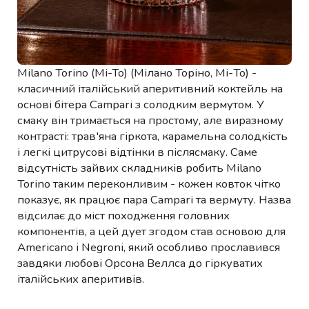
Milano Torino (Mi-To) (Мілано Торіно, Мі-То) -
класичний італійський аперитивний коктейль на
основі бітера Campari з солодким вермутом. У
смаку він тримається на простому, але виразному
контрасті: трав'яна гіркота, карамельна солодкість
і легкі цитрусові відтінки в післясмаку. Саме
відсутність зайвих складників робить Milano
Torino таким переконливим - кожен ковток чітко
показує, як працює пара Campari та вермуту. Назва
відсилає до міст походження головних
компонентів, а цей дует згодом став основою для
Americano і Negroni, який особливо прославився
завдяки любові Орсона Веллса до гіркуватих
італійських аперитивів.