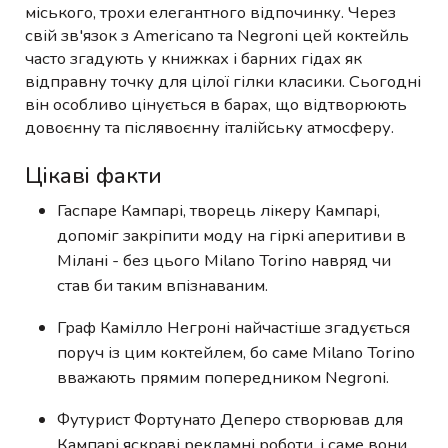
міського, трохи елегантного відпочинку. Через
свій зв'язок з Americano та Negroni цей коктейль
часто згадують у книжках і барних гідах як
відправну точку для цілої гілки класики. Сьогодні
він особливо цінується в барах, що відтворюють
довоєнну та післявоєнну італійську атмосферу.
Цікаві факти
Гаспаре Кампарі, творець лікеру Кампарі,
допоміг закріпити моду на гіркі аперитиви в
Мілані - без цього Milano Torino навряд чи
став би таким впізнаваним.
Граф Камілло Негроні найчастіше згадується
поруч із цим коктейлем, бо саме Milano Torino
вважають прямим попередником Negroni.
Футурист Фортунато Деперо створював для
Кампарі яскраві рекламні роботи, і саме вони