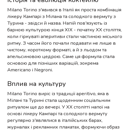
Milano Torino з'явився в Італії як проста комбінація
лікеру Кампарі з Мілана та солодкого вермуту з
Турина - звідси й назва. Напій пов'язують із
барною культурою кінця XIX - початку XX століття,
коли гіркуваті аперитиви стали частиною міського
ритму. З часом його почали подавати не лише в
чистому, короткому форматі, а й з льодом та
апельсиновою цедрою. Саме ця формула стала
основою для пізніших варіацій, зокрема
Americano і Negroni.
Вплив на культуру
Milano Torino виріс із традиції aperitivo, яка в
Мілані та Турині стала щоденним соціальним
ритуалом ще до вечері. У XX столітті напої на
основі лікеру Кампарі та солодкого вермуту
регулярно з'являлися в італійських барах,
журналах і рекламних плакатах, формуючи образ