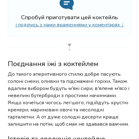
Спробуй приготувати цей коктейль
і поділись з нами враженнями у коментарях ↓
Поєднання їжі з коктейлем
До такого аперитивного стилю добре пасують
солоні снеки, оливки та підсмажені горіхи. Також
вдалим вибором будуть м'які сири, в'ялене м'ясо і
невеликі бутерброди з простими начинками.
Якщо хочеться чогось легшого, підійдуть хрусткі
крекери, мариновані овочі та несолодкі
тарталетки. А от дуже солодкі десерти краще
залишити на потім, щоб смак не здавався важчим.
Історія та еволюція коктейлю