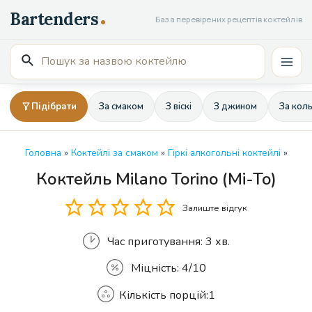
Перейти
База перевірених рецептів коктейлів
до
вмісту
Пошук
Mai
для:
Men
Підібрати
За смаком
З віскі
З джином
За кол
Головна
»
Коктейлі за смаком
»
Гіркі алкогольні коктейлі
»
Коктейль Milano Torino (Mi-To)
Кількість
Залиште відгук
Час приготування:
3 хв.
Міцність:
4/10
Кількість порцій:
1