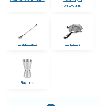
Склянка Old Fashioned
Склянка для
змішування
Барна ложка
Стрейнер
Джиггер