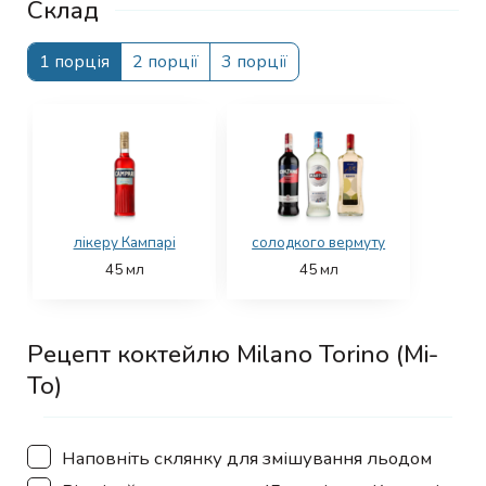
Склад
1 порція
2 порції
3 порції
лікеру Кампарі
солодкого вермуту
45
мл
45
мл
Рецепт коктейлю Milano Torino (Mi-
To)
▢
Наповніть склянку для змішування льодом
▢