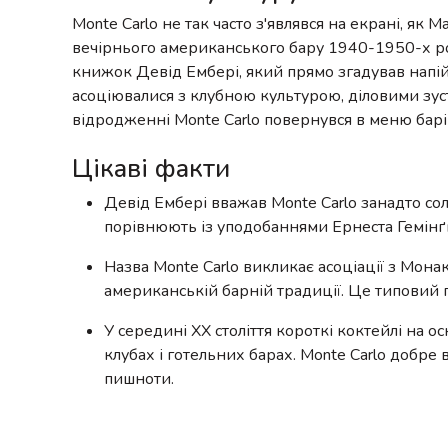
Monte Carlo не так часто з'являвся на екрані, як M
вечірнього американського бару 1940-1950-х рок
книжок Девід Ембері, який прямо згадував напій у 
асоціювалися з клубною культурою, діловими зуст
відродженні Monte Carlo повернувся в меню барі
Цікаві факти
Девід Ембері вважав Monte Carlo занадто сол
порівнюють із уподобаннями Ернеста Гемінґ
Назва Monte Carlo викликає асоціації з Монак
американській барній традиції. Це типовий п
У середині XX століття короткі коктейлі на 
клубах і готельних барах. Monte Carlo добре
пишноти.