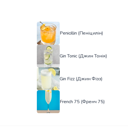
Penicillin (Пеніцилін)
Gin Tonic (Джин Тонік)
Gin Fizz (Джин Фізз)
French 75 (Френч 75)