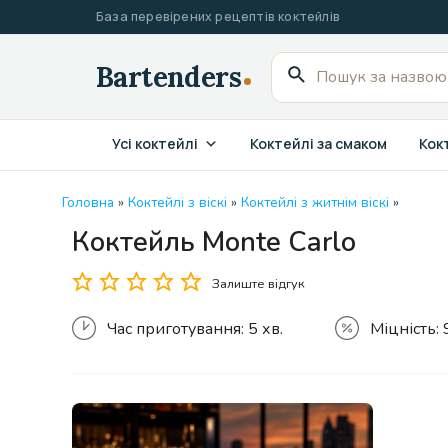
Перейти
База перевірених рецептів коктейлів
до
вмісту
Пошук
для:
Усі коктейлі
Коктейлі за смаком
Кокт
Головна
»
Коктейлі з віскі
»
Коктейлі з житнім віскі
»
Коктейль Monte Carlo
Залиште відгук
Час приготування:
5 хв.
Міцність: