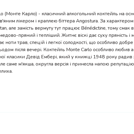
lo (Монте Карло) - класичний алкогольний коктейль на ос
рав'яним лікером і краплею біттера Angostura. За характеро
tan, але замість вермуту тут працює Bénédictine, тому смак
 медово-пряний і тепліший. Житнє віскі дає суху пряність і м
ає ноти трав, спецій і легкої солодкості, що особливо добре
льодом після вечері. Коктейль Monte Carlo особливо любив 
ої класики Девід Ембері, який у книжці 1948 року радив
але саме м'якша, округла версія і принесла напою репутаці
елиха.