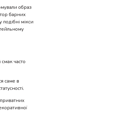
ормували образ
втор барних
у подібні мікси
ктейльному
 смак часто
ся саме в
атусності.
у приватних
декоративної