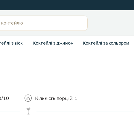
ейлі з віскі
Коктейлі з джином
Коктейлі за кольором
Кількість
9/10
Кількість порцій:
1