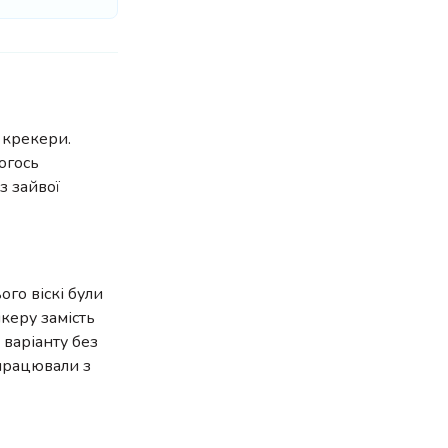
 крекери.
чогось
з зайвої
ого віскі були
керу замість
 варіанту без
 працювали з