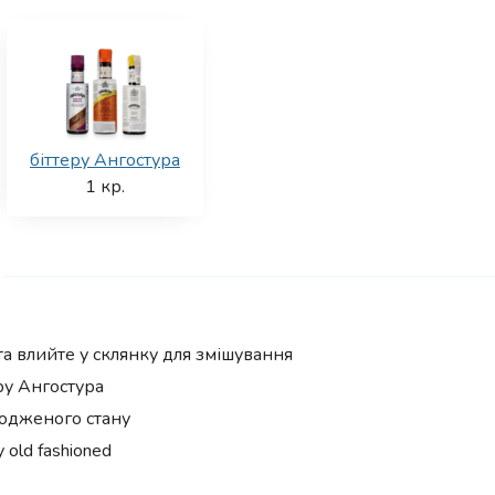
біттеру Ангостура
1
кр.
та влийте у склянку для змішування
еру Ангостура
одженого стану
old fashioned