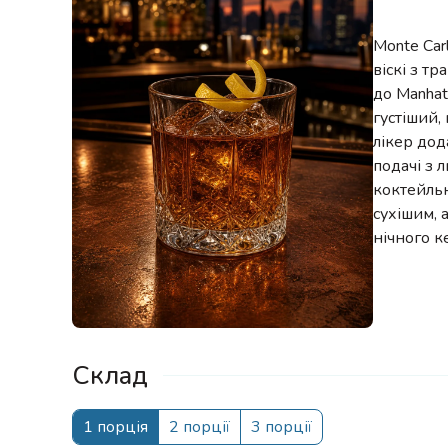
Monte Car
віскі з т
до Manhat
густіший,
лікер дод
подачі з 
коктейльн
сухішим, 
нічного к
Склад
1 порція
2 порції
3 порції