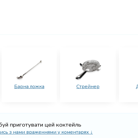
Барна ложка
Стрейнер
буй приготувати цей коктейль
ілись з нами враженнями у коментарях ↓