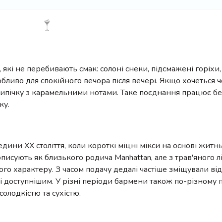
які не перебивають смак: солоні снеки, підсмажені горіхи,
обливо для спокійного вечора після вечері. Якщо хочеться 
випічку з карамельними нотами. Таке поєднання працює бе
ку.
дини XX століття, коли короткі міцні мікси на основі житнь
исують як близького родича Manhattan, але з трав'яного лі
го характеру. З часом подачу дедалі частіше зміщували від
 і доступнішим. У різні періоди бармени також по-різному
олодкістю та сухістю.