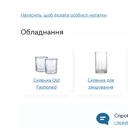
Натисніть, щоб додати особисті нотатки
Обладнання
Склянка Old
Склянка для
Fashioned
змішування
Спро
і под