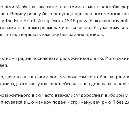
artini чи Manhattan, але саме такі стримані міцні коктейлі ф
ів. Велику роль у його репутації відіграв письменник і а
The Fine Art of Mixing Drinks 1948 року. У післявоєнну доб
річами та пізніми розмовами після вечері. У сучасному ко
в, що відтворюють класику без зайвих прикрас.
одким і радив посилювати роль житнього віскі. Його сухий
вея.
о, казино та світським життям, хоча сам коктейль закріпив
риклад того, як гучна європейська назва додавала напою ст
основі житнього віскі часто вважалися "дорослим" вибором 
 вписувався в цю манеру подачі - стриману, вечірню й без 