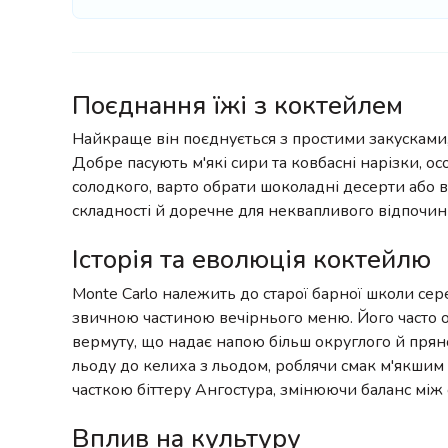
Поєднання їжі з коктейлем
Найкраще він поєднується з простими закусками, 
Добре пасують м'які сири та ковбасні нарізки, ос
солодкого, варто обрати шоколадні десерти або 
складності й доречне для неквапливого відпочин
Історія та еволюція коктейлю
Monte Carlo належить до старої барної школи сере
звичною частиною вечірнього меню. Його часто оп
вермуту, що надає напою більш округлого й пряно
льоду до келиха з льодом, роблячи смак м'якшим
часткою біттеру Ангостура, змінюючи баланс між с
Вплив на культуру