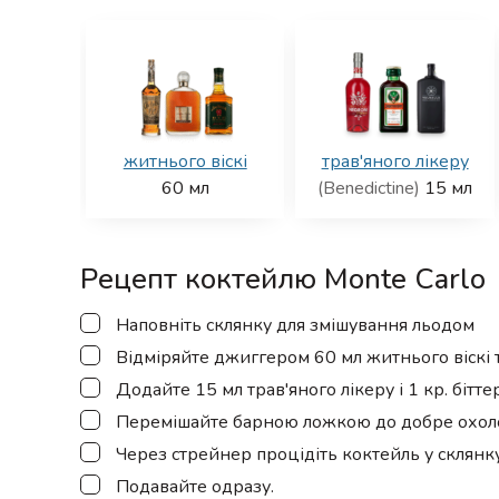
житнього віскі
трав'яного лікеру
60
мл
(Benedictine)
15
мл
Рецепт коктейлю Monte Carlo
▢
Наповніть склянку для змішування льодом
▢
Відміряйте джиггером 60 мл житнього віскі 
▢
Додайте 15 мл трав'яного лікеру і 1 кр. бітт
▢
Перемішайте барною ложкою до добре охол
▢
Через стрейнер процідіть коктейль у склянку 
▢
Подавайте одразу.