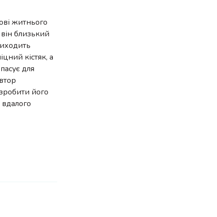
нові житнього
м він близький
 виходить
іцний кістяк, а
 пасує для
автор
 зробити його
ю вдалого