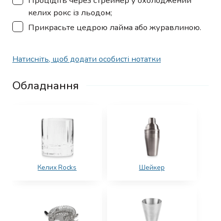
Процідіть через стрейнер у охолоджений
келих рокс із льодом;
▢
Прикрасьте цедрою лайма або журавлиною.
Натисніть, щоб додати особисті нотатки
Обладнання
Келих Rocks
Шейкер