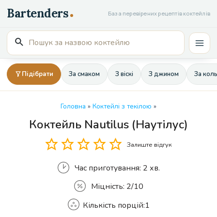
Перейти
База перевірених рецептів коктейлів
до
вмісту
Пошук
Mai
для:
Men
Підібрати
За смаком
З віскі
З джином
За кол
Головна
»
Коктейлі з текілою
»
Коктейль Nautilus (Наутілус)
Кількість
Залиште відгук
Час приготування:
2 хв.
Міцність:
2/10
Кількість порцій:
1