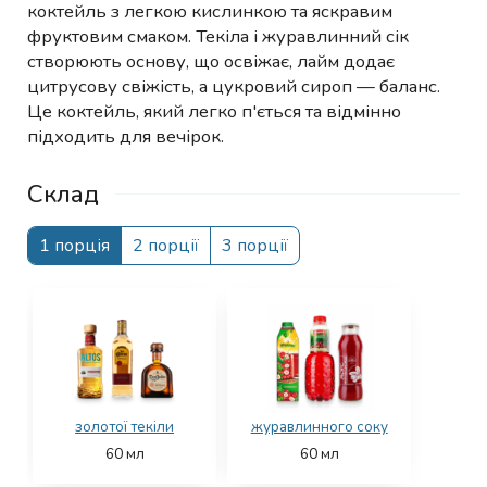
коктейль з легкою кислинкою та яскравим
фруктовим смаком. Текіла і журавлинний сік
створюють основу, що освіжає, лайм додає
цитрусову свіжість, а цукровий сироп — баланс.
Це коктейль, який легко п'ється та відмінно
підходить для вечірок.
Склад
1 порція
2 порції
3 порції
золотої текіли
журавлинного соку
60
мл
60
мл