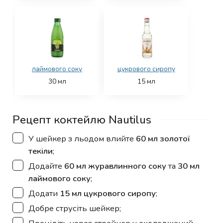
лаймового соку
цукрового сиропу
30
мл
15
мл
Рецепт коктейлю Nautilus
▢
У шейкер з льодом влийте
60 мл золотої
текіли
;
▢
Додайте
60 мл журавлинного соку
та
30 мл
лаймового соку
;
▢
Додати
15 мл цукрового сиропу
;
▢
Добре струсіть шейкер;
▢