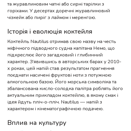
та журавлиновим чатні або сирні тарілки з
горіхами. У десертах доречні журавлиновий
чізкейк або пиріг з лаймом і меренгою.
Історія і еволюція коктейля
Коктейль Nautilus отримав свою назву на честь
міфічного підводного судна капітана Немо, що
підкреслює його загадковий і глибинний
характер. З’явившись в авторських барах у 2010-
х роках, цей напій став результатом прагнення
поєднати насичені фруктові ноти з потужною
алкогольною базою. Його морська символіка та
збалансована кисло-солодка палітра роблять його
актуальним прикладом коктейлю, в якому смак і
ідея йдуть пліч-о-пліч. Nautilus — напій з
характером і кінематографічною подачею.
Вплив на культуру