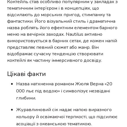
Коктейль став особливо популярним у закладах з
тематичним інтер’єром і в концепціях, що
відсилають до морських пригод, стимпанку та
фантастики. Його візуальний стиль і драматична
назва роблять його ефектним елементом барного
меню на вечірніх заходах. Nautilus активно
використовується в барних сетах, де кожен напій
представляє певний сюжет або жанр. Він
відображає сучасну тенденцію створювати
коктейлі як частину іммерсивного досвіду.
Цікаві факти
Назва натхненна романом Жюля Верна «20
000 льє під водою» і символізує незвідані
глибини.
Журавлиновий сік надає напою виразного
кольору й освіжаючої терпкості, що підсилює
асоціації з океанською тематикою.