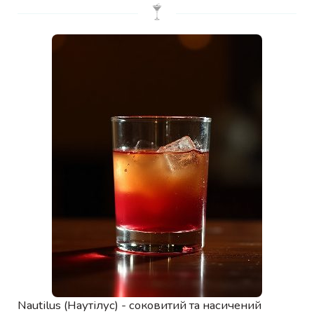
Nautilus (Наутілус) - соковитий та насичений