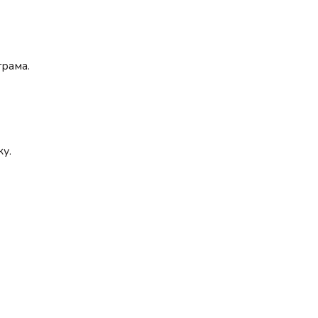
грама.
ку.