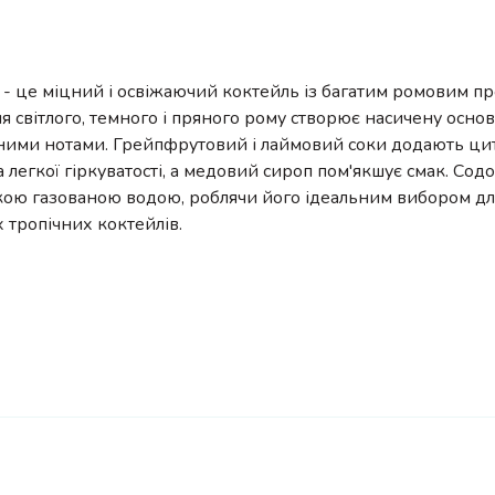
 - це міцний і освіжаючий коктейль із багатим ромовим п
 світлого, темного і пряного рому створює насичену основ
ними нотами. Грейпфрутовий і лаймовий соки додають ци
та легкої гіркуватості, а медовий сироп пом'якшує смак. Со
кою газованою водою, роблячи його ідеальним вибором дл
 тропічних коктейлів.