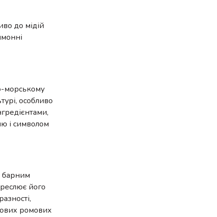
иво до мідій
имонні
во-морському
ьтурі, особливо
нгредієнтами,
ню і символом
а барним
креслює його
разності,
арових ромових