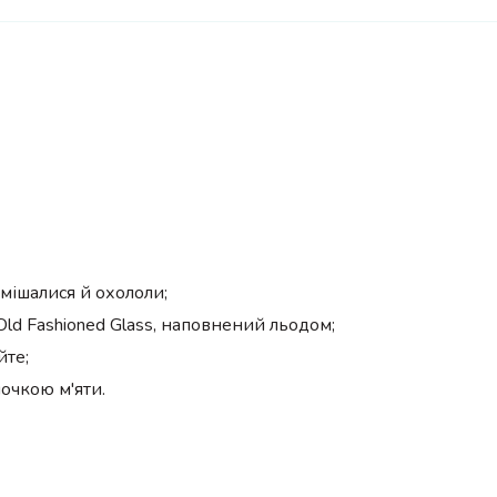
змішалися й охололи;
ld Fashioned Glass, наповнений льодом;
йте;
очкою м'яти.