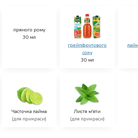
пряного рому
30
мл
грейпфрутового
лайм
соку
30
мл
Часточка лайма
Листя м'яти
(для прикраси)
(для прикраси)