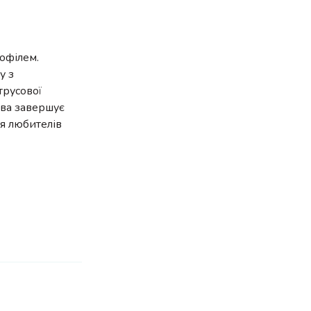
рофілем.
у з
трусової
дова завершує
я любителів