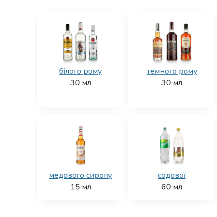
білого рому
темного рому
30
мл
30
мл
медового сиропу
содової
15
мл
60
мл