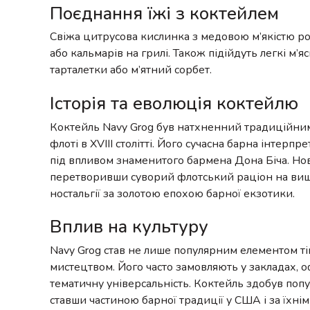
Поєднання їжі з коктейлем
Свіжа цитрусова кислинка з медовою м’якістю р
або кальмарів на грилі. Також підійдуть легкі м
тарталетки або м’ятний сорбет.
Історія та еволюція коктейлю
Коктейль Navy Grog був натхненний традиційним
флоті в XVIII столітті. Його сучасна барна інтерп
під впливом знаменитого бармена Дона Біча. Но
перетворивши суворий флотський раціон на вишу
ностальгії за золотою епохою барної екзотики.
Вплив на культуру
Navy Grog став не лише популярним елементом ті
мистецтвом. Його часто замовляють у закладах, 
тематичну універсальність. Коктейль здобув попу
ставши частиною барної традиції у США і за їхн