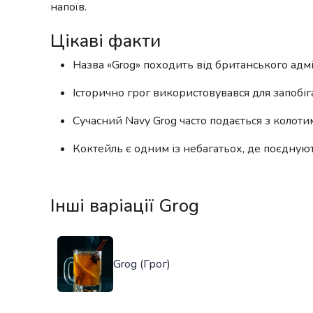
напоїв.
Цікаві факти
Назва «Grog» походить від британського адмі
Історично грог використовувався для запобі
Сучасний Navy Grog часто подається з колот
Коктейль є одним із небагатьох, де поєднуют
Інші варіації Grog
Grog (Грог)