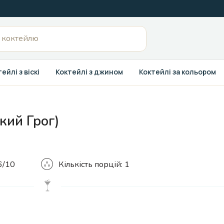
ейлі з віскі
Коктейлі з джином
Коктейлі за кольором
кий Грог)
Кількість
6/10
Кількість порцій:
1