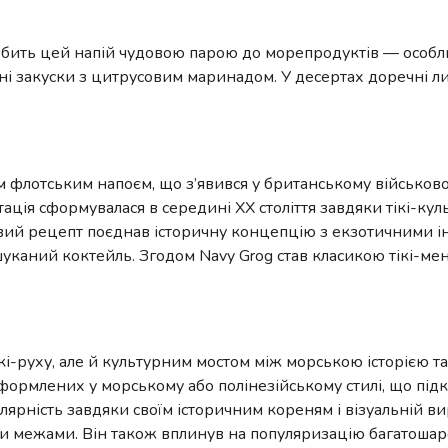
обить цей напій чудовою парою до морепродуктів — особл
’ясні закуски з цитрусовим маринадом. У десертах доречні л
 флотським напоєм, що з’явився у британському військо
ретація сформувалася в середині XX століття завдяки тікі-кул
вий рецепт поєднав історичну концепцію з екзотичними і
каний коктейль. Згодом Navy Grog став класикою тікі-ме
кі-руху, але й культурним мостом між морською історією т
оформлених у морському або полінезійському стилі, що під
лярність завдяки своїм історичним кореням і візуальній ви
іми межами. Він також вплинув на популяризацію багатош