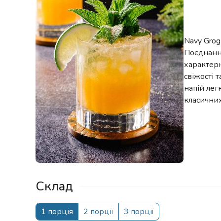
Navy Grog
Поєднання
характер
свіжості 
напій лег
класичних
Склад
1 порція
2 порції
3 порції