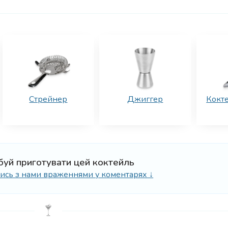
Стрейнер
Джиггер
Кокт
буй приготувати цей коктейль
ілись з нами враженнями у коментарях ↓