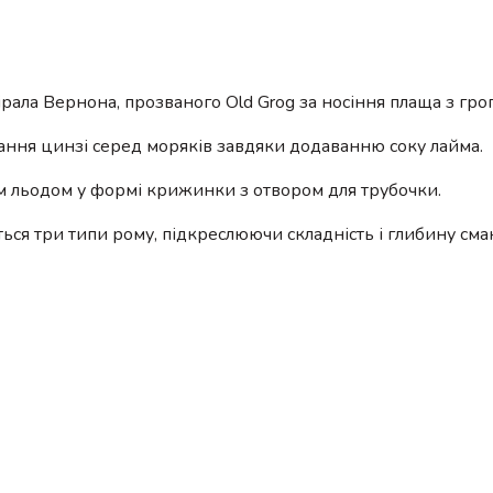
рала Вернона, прозваного Old Grog за носіння плаща з гро
гання цинзі серед моряків завдяки додаванню соку лайма.
им льодом у формі крижинки з отвором для трубочки.
ься три типи рому, підкреслюючи складність і глибину сма