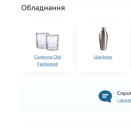
Обладнання
Склянка Old
Шейкер
Fashioned
Спро
і под