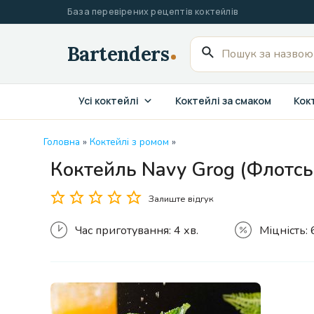
Перейти
База перевірених рецептів коктейлів
до
вмісту
Пошук
для:
Усі коктейлі
Коктейлі за смаком
Кокт
Головна
»
Коктейлі з ромом
»
Коктейль Navy Grog (Флотсь
Залиште відгук
Час приготування:
4 хв.
Міцність: