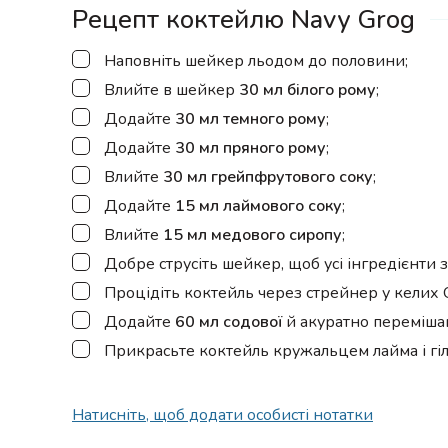
Рецепт коктейлю Navy Grog
▢
Наповніть шейкер льодом до половини;
▢
Влийте в шейкер
30 мл білого рому
;
▢
Додайте
30 мл темного рому
;
▢
Додайте
30 мл пряного рому
;
▢
Влийте
30 мл грейпфрутового соку
;
▢
Додайте
15 мл лаймового соку
;
▢
Влийте
15 мл медового сиропу
;
▢
Добре струсіть шейкер, щоб усі інгредієнти 
▢
Процідіть коктейль через стрейнер у келих O
▢
Додайте
60 мл содової
й акуратно переміша
▢
Прикрасьте коктейль кружальцем лайма і гіл
Натисніть, щоб додати особисті нотатки