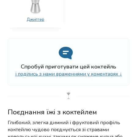
Джиггер
Спробуй приготувати цей коктейль
і поділись з нами враженнями у коментарях ↓
Поєднання їжі з коктейлем
Глибокий, злегка димний і фруктовий профіль
коктейлю чудово поєднується зі стравами
креольської кухні, такими як смажене курча або