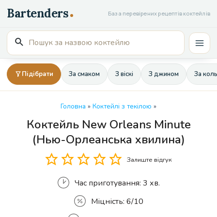
Перейти
База перевірених рецептів коктейлів
до
вмісту
Пошук
Mai
для:
Men
Підібрати
За смаком
З віскі
З джином
За кол
Головна
»
Коктейлі з текілою
»
Коктейль New Orleans Minute
Кількість
(Нью-Орлеанська хвилина)
Залиште відгук
Час приготування:
3 хв.
Міцність:
6/10