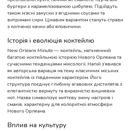
бургери з карамелізованою цибулею. Підійдуть
також м’ясні закуски з ягідними соусами та
витримані сири. Цікавим варіантом стануть страви
з копченої качки або яловичини.
Історія і еволюція коктейлю
New Orleans Minute — коктейль, натхненний
багатою коктейльною історією Нового Орлеана та
сучасними тенденціями міксології. Напій з’явився
як авторська варіація на тему класичних міських
коктейлів із південним характером. Його
структура поєднує глибину агавових дистилятів з
елегантністю вермуту та виразністю вишневих
нот. Назва символізує миттєву зміну настроїв і
смаків, характерну для колоритної атмосфери
Нового Орлеана.
Вплив на культуру