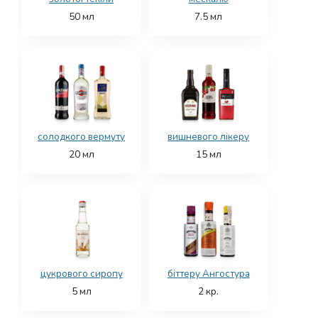
50
мл
7.5
мл
солодкого вермуту
вишневого лікеру
20
мл
15
мл
цукрового сиропу
біттеру Ангостура
5
мл
2
кр.