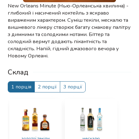
New Orleans Minute (Нью-Орлеанська хвилина) -
глибокий і насичений коктейль з яскраво
вираженим характером. Суміш текіли, мескалю та
вишневого лікеру створює багату смакову палітру
з димними та солодкими нотами. Біттер та
солодкий вермут додають пікантність та
складність. Напій, гідний джазового вечора у
Новому Орлеані.
Склад
1 порція
2 порції
3 порції
золотої текіли
мескалю