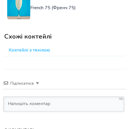
French 75 (Френч 75)
Схожі коктейлі
Коктейлі з текілою
Підписатися
700