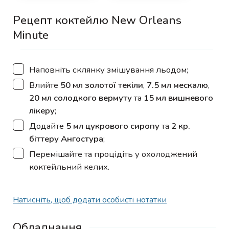
Рецепт коктейлю New Orleans
Minute
▢
Наповніть склянку змішування льодом;
▢
Влийте
50 мл золотої текіли
,
7.5 мл мескалю
,
20 мл солодкого вермуту
та
15 мл вишневого
лікеру
;
▢
Додайте
5 мл цукрового сиропу
та
2 кр.
біттеру Ангостура
;
▢
Перемішайте та процідіть у охолоджений
коктейльний келих.
Натисніть, щоб додати особисті нотатки
Обладнання