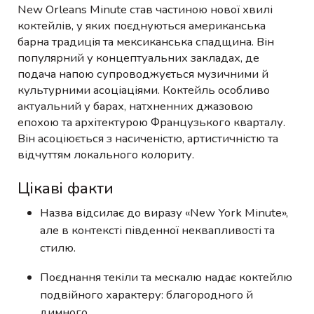
New Orleans Minute став частиною нової хвилі
коктейлів, у яких поєднуються американська
барна традиція та мексиканська спадщина. Він
популярний у концептуальних закладах, де
подача напою супроводжується музичними й
культурними асоціаціями. Коктейль особливо
актуальний у барах, натхненних джазовою
епохою та архітектурою Французького кварталу.
Він асоціюється з насиченістю, артистичністю та
відчуттям локального колориту.
Цікаві факти
Назва відсилає до виразу «New York Minute»,
але в контексті південної неквапливості та
стилю.
Поєднання текіли та мескалю надає коктейлю
подвійного характеру: благородного й
димного.