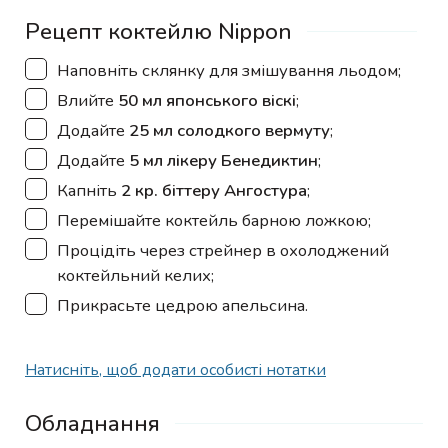
Рецепт коктейлю Nippon
▢
Наповніть склянку для змішування льодом;
▢
Влийте
50 мл японського віскі
;
▢
Додайте
25 мл солодкого вермуту
;
▢
Додайте
5 мл лікеру Бенедиктин
;
▢
Капніть
2 кр. біттеру Ангостура
;
▢
Перемішайте коктейль барною ложкою;
▢
Процідіть через стрейнер в охолоджений
коктейльний келих;
▢
Прикрасьте цедрою апельсина.
Натисніть, щоб додати особисті нотатки
Обладнання