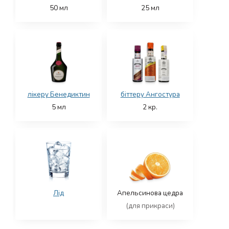
50
мл
25
мл
лікеру Бенедиктин
біттеру Ангостура
5
мл
2
кр.
Лід
Апельсинова цедра
(для прикраси)