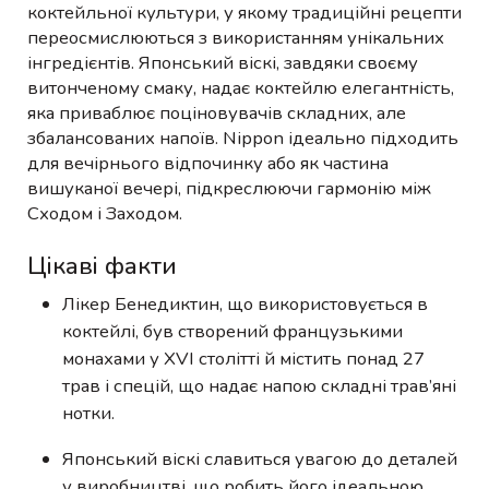
коктейльної культури, у якому традиційні рецепти
переосмислюються з використанням унікальних
інгредієнтів. Японський віскі, завдяки своєму
витонченому смаку, надає коктейлю елегантність,
яка приваблює поціновувачів складних, але
збалансованих напоїв. Nippon ідеально підходить
для вечірнього відпочинку або як частина
вишуканої вечері, підкреслюючи гармонію між
Сходом і Заходом.
Цікаві факти
Лікер Бенедиктин, що використовується в
коктейлі, був створений французькими
монахами у XVI столітті й містить понад 27
трав і спецій, що надає напою складні трав’яні
нотки.
Японський віскі славиться увагою до деталей
у виробництві, що робить його ідеальною