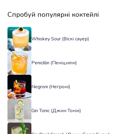
Спробуй популярні коктейлі
Whiskey Sour (Віскі сауер)
Penicillin (Пеніцилін)
Negroni (Негроні)
Gin Tonic (Джин Тонік)