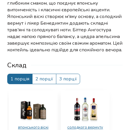
глибоким смаком, що поєднує японську
витонченість і класичні європейські акценти.
Японський віскі створює м'яку основу, а солодкий
вермут і лікер Бенедиктин додають складні
трав'яні та солодкуваті ноти. Біттер Ангостура
надає напою пряного балансу, а цедра апельсина
завершує композицію своїм свіжим ароматом. Цей
коктейль ідеально підійде для спокійного вечора.
Склад
1 порція
2 порції
3 порції
японського віскі
солодкого вермуту