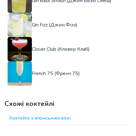
Gin Basil Smash (Джин Безіл Смеш)
Gin Fizz (Джин Фізз)
Clover Club (Кловер Клаб)
French 75 (Френч 75)
Схожі коктейлі
Коктейлі з японським віскі