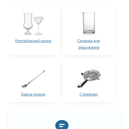
Коктейльний келих
Склянка для
змішування
Барна ложка
Стрейнер