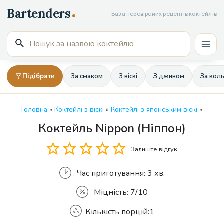
Перейти
База перевірених рецептів коктейлів
до
вмісту
Пошук
Mai
для:
Men
Підібрати
За смаком
З віскі
З джином
За кол
Головна
»
Коктейлі з віскі
»
Коктейлі з японським віскі
»
Коктейль Nippon (Ніппон)
Кількість
Залиште відгук
Час приготування:
3 хв.
Міцність:
7/10
Кількість порцій:
1